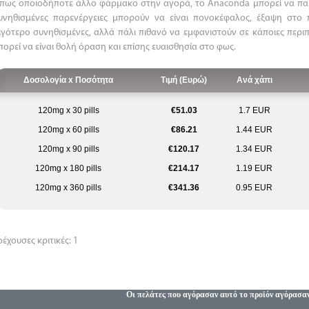
πως οποιοδήποτε άλλο φάρμακο στην αγορά, το Anaconda μπορεί να παρο
υνηθισμένες παρενέργειες μπορούν να είναι πονοκέφαλος, έξαψη στο
ιγότερο συνηθισμένες, αλλά πάλι πιθανό να εμφανιστούν σε κάποιες περι
πορεί να είναι θολή όραση και επίσης ευαισθησία στο φως.
Δοσολογία x Ποσότητα
Τιμή (Ευρώ)
Ανά χάπι
120mg x 30 pills
€51.03
1.7 EUR
120mg x 60 pills
€86.21
1.44 EUR
120mg x 90 pills
€120.17
1.34 EUR
120mg x 180 pills
€214.17
1.19 EUR
120mg x 360 pills
€341.36
0.95 EUR
ρέχουσες κριτικές: 1
Οι πελάτες που αγόρασαν αυτό το προϊόν αγόρασα