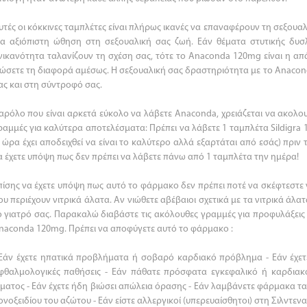
υτές οι κόκκινες ταμπλέτες είναι πλήρως ικανές να επαναφέρουν τη σεξου
ια αξιόπιστη ώθηση στη σεξουαλική σας ζωή. Εάν θέματα στυτικής δυσλ
νικανότητα ταλανίζουν τη σχέση σας, τότε το Anaconda 120mg είναι η 
ιώσετε τη διαφορά αμέσως. Η σεξουαλική σας δραστηριότητα με το Anaconda
ας και στη σύντροφό σας.
αρόλο που είναι αρκετά εύκολο να λάβετε Anaconda, χρειάζεται να ακολουθ
ραμμές για καλύτερα αποτελέσματα: Πρέπει να λάβετε 1 ταμπλέτα Sildigra
1 ώρα έχει αποδειχθεί να είναι το καλύτερο αλλά εξαρτάται από εσάς) πρι
α έχετε υπόψη πως δεν πρέπει να λάβετε πάνω από 1 ταμπλέτα την ημέρα!
πίσης να έχετε υπόψη πως αυτό το φάρμακο δεν πρέπει ποτέ να σκέφτεστε
ου περιέχουν νιτρικά άλατα. Αν νιώθετε αβέβαιοι σχετικά με τα νιτρικά άλατ
ο γιατρό σας. Παρακαλώ διαβάστε τις ακόλουθες γραμμές για προφυλάξεις
naconda 120mg. Πρέπει να αποφύγετε αυτό το φάρμακο :
 Εάν έχετε ηπατικά προβλήματα ή σοβαρό καρδιακό πρόβλημα - Εάν έχετ
φθαλμολογικές παθήσεις - Εάν πάθατε πρόσφατα εγκεφαλικό ή καρδιακό
ίματος - Εάν έχετε ήδη βιώσει απώλεια όρασης - Εάν λαμβάνετε φάρμακα τα
ονοξειδίου του αζώτου - Εάν είστε αλλεργικοί (υπερευαίσθητοι) στη Σιλντεν