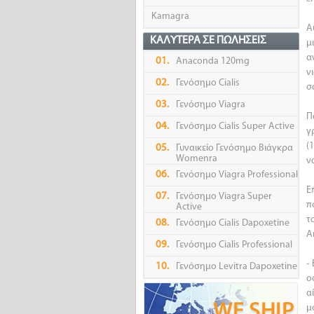
Kamagra
Α
ΚΑΛΎΤΕΡΑ ΣΕ ΠΩΛΉΣΕΙΣ
μ
α
01.
Anaconda 120mg
ν
02.
Γενόσημο Cialis
σ
03.
Γενόσημο Viagra
Π
04.
Γενόσημο Cialis Super Active
γ
(
05.
Γυναικείο Γενόσημο Βιάγκρα
Womenra
ν
06.
Γενόσημο Viagra Professional
Ε
07.
Γενόσημο Viagra Super
π
Active
τ
08.
Γενόσημο Cialis Dapoxetine
A
09.
Γενόσημο Cialis Professional
-
10.
Γενόσημο Levitra Dapoxetine
ο
α
μ