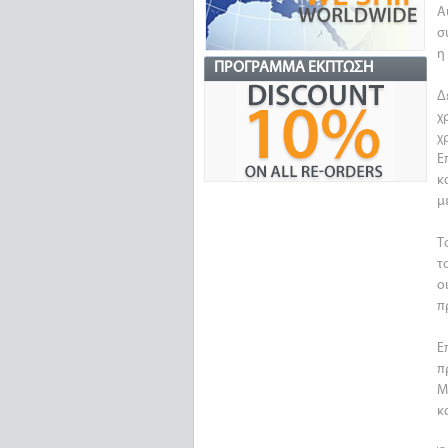
Α
σ
η
ΠΡΌΓΡΑΜΜΑ ΈΚΠΤΩΣΗ
Δ
χ
χ
Ε
κ
μ
Τ
τ
ο
π
Ε
π
Μ
κ