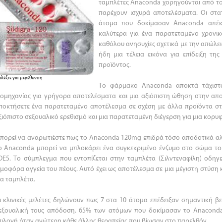
ταμπλέτες Anaconda χορηγούνται από το
παρέχουν ισχυρά αποτελέσματα. Οι στατ
άτομα που δοκίμασαν Anaconda απέκ
καλύτερα για ένα παρατεταμένο χρονικό
καθόλου ανησυχίες σχετικά με την απώλεια
ήδη μια τέλεια εικόνα για επίδειξη τη
προϊόντος.
ιλέξτε για μεγέθυνση
Το φάρμακο Anaconda αποκτά τάχιστα
ιομηχανίας για γρήγορα αποτελέσματα και μια αξιόπιστη ώθηση στην απ
ποκτήσετε ένα παρατεταμένο αποτέλεσμα σε σχέση με άλλα προϊόντα στ
ξιόπιστο σεξουαλικό ερεθισμό και μια παρατεταμένη διέγερση για μια κορ
πορεί να αναρωτιέστε πως το Anaconda 120mg επιδρά τόσο αποδοτικά αλ
ο Anaconda μπορεί να μπλοκάρει ένα συγκεκριμένο ένζυμο στο σώμα το
DE5. Το σύμπλεγμα που εντοπίζεται στην ταμπλέτα (Σιλντεναφίλη) οδηγ
ιμοφόρα αγγεία του πέους. Αυτό έχει ως αποτέλεσμα σε μια μέγιστη στύση
ια ταμπλέτα.
ι κλινικές μελέτες δηλώνουν πως 7 στα 10 άτομα επέδειξαν σημαντική β
εξουαλική τους απόδοση. 65% των ατόμων που δοκίμασαν το Anaconda
πιλογή ήταν ανώτερη κάθε άλλης θεραπείας που βίωσαν στο παρελθόν.