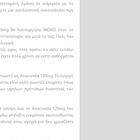
ρατεταμένη δράση σε σύγκριση με το
χετε μια απολαυστική συνουσία και πως
 120mg θα λειτουργήσει ΜΟΝΟ όταν το
τε ανησυχίες για μετά το σεξ; Πάλι, δεν
ολογικά.
ές ώρες, τότε πρέπει να είστε εντάξει
 έχετε πολύ χρόνο να είστε αυθόρμητοι
ς γνωστό ως Anaconda 120mg. Το ενεργό
αστές είναι καλά γνωστές εταιρείες όπως
η των υψηλών προτύπων ποιότητας του
ρά υπόψη πως το Anaconda 120mg δεν
καλώ επιδείξτε εγκράτεια ακολουθώντας
ϊόντα στην αγορά και δεν χρειάζεστε