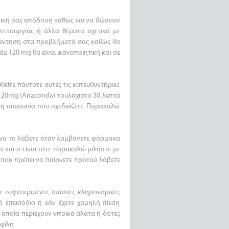
αλική σας απόδοση καθώς και να δώσουν
ειτουργίας ή άλλα θέματα σχετικά με
απάντηση στα προβλήματά σας καθώς θα
 120 mg θα είναι ικανοποιητική και σε
είτε πάντοτε αυτές τις κατευθυντήριες
 120mg (Anaconda) τουλάχιστο 30 λεπτά
ν τη συνουσία που σχεδιάζετε. Παρακαλώ
 να το λάβετε όταν λαμβάνετε φάρμακα
α και τι είναι τότε παρακαλώ μιλήστε με
 που πρέπει να παίρνετε προτού λάβετε
ε συγκεκριμένες σπάνιες κληρονομικές
 επεισόδιο ή εάν έχετε χαμηλή πίεση
 οποία περιέχουν νιτρικά άλατα ή δότες
αφίλη