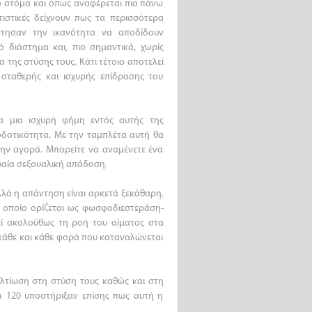
 στόμα και όπως αναφέρεται πιο πάνω
ιστικές δείχνουν πως τα περισσότερα
τησαν την ικανότητα να αποδίδουν
 διάστημα και, πιο σημαντικά, χωρίς
 της στύσης τους. Κάτι τέτοιο αποτελεί
ς σταθερής και ισχυρής επίδρασης του
 μια ισχυρή φήμη εντός αυτής της
οδοτικότητα. Με την ταμπλέτα αυτή θα
ην αγορά. Μπορείτε να αναμένετε ένα
υφαία σεξουαλική απόδοση.
λά η απάντηση είναι αρκετά ξεκάθαρη.
 οποίο ορίζεται ως φωσφοδιεστεράση-
εί ακολούθως τη ροή του αίματος στα
 κάθε και κάθε φορά που καταναλώνεται
ελτίωση στη στύση τους καθώς και στη
 120 υποστήριξαν επίσης πως αυτή η