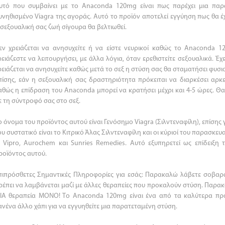
υτό που συμβαίνει με το Anaconda 120mg είναι πως παρέχει μια πα
υνηθισμένο Viagra της αγοράς. Αυτό το προϊόν αποτελεί εγγύηση πως θα έ
 σεξουαλική σας ζωή σίγουρα θα βελτιωθεί.
εν χρειάζεται να ανησυχείτε ή να είστε νευρικοί καθώς το Anaconda
ρειάζεστε να λειτουργήσει, με άλλα λόγια, όταν ερεθιστείτε σεξουαλικά. Έχε
ρειάζεται να ανησυχείτε καθώς μετά το σεξ η στύση σας θα σταματήσει φυσι
πίσης, εάν η σεξουαλική σας δραστηριότητα πρόκειται να διαρκέσει αρκετ
αθώς η επίδραση του Anaconda μπορεί να κρατήσει μέχρι και 4-5 ώρες. Θα
ε τη σύντροφό σας στο σεξ.
ο όνομα του προϊόντος αυτού είναι Γενόσημο Viagra (Σιλντεναφίλη), επίση
ου συστατικό είναι το Κιτρικό Άλας Σιλντεναφίλη και οι κύριοί του παρασκευ
ι Vipro, Aurochem και Sunries Remedies. Αυτό εξυπηρετεί ως επίδειξ
ροϊόντος αυτού.
πιπρόσθετες Σημαντικές Πληροφορίες για εσάς: Παρακαλώ λάβετε σοβα
ρέπει να λαμβάνεται μαζί με άλλες θεραπείες που προκαλούν στύση. Παρα
ΙΑ θεραπεία ΜΟΝΟ! Το Anaconda 120mg είναι ένα από τα καλύτερα προ
ανένα άλλο χάπι για να εγγυηθείτε μια παρατεταμένη στύση.