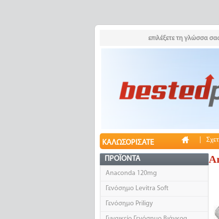
επιλέξετε τη γλώσσα σας
|
Σχετ
ΚΑΛΩΣΟΡΊΣΑΤΕ
A
ΠΡΟΪΌΝΤΑ
Anaconda 120mg
Γενόσημο Levitra Soft
Γενόσημο Priligy
Γυναικείο Γενόσημο Βιάγκρα