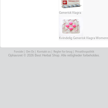
Generisk Viagra
Kvindelig Generisk Viagra Women
Forside
|
Om Os
|
Kontakt os
|
Regler for brug
|
Privatlivspolitik
Ophavsret © 2026 Best Herbal Shop. Alle rettigheder forbeholdes.