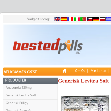
Vælg dit sprog:
|
Om Os
|
Min konto
|
VELKOMMEN GÆST
Generisk Levitra Soft
PRODUKTER
Anaconda 120mg
Generisk Levitra Soft
Generisk Priligy
Generisk Avanafil