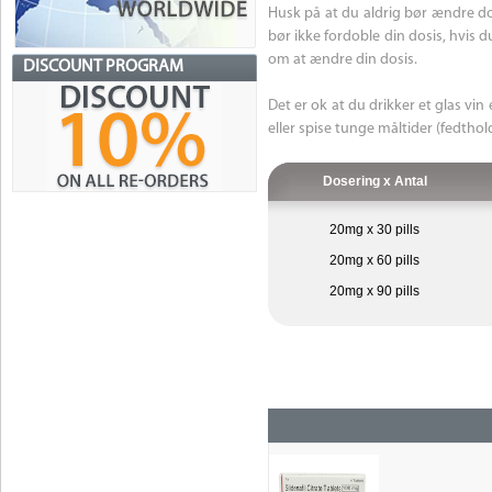
Husk på at du aldrig bør ændre dos
bør ikke fordoble din dosis, hvis 
om at ændre din dosis.
DISCOUNT PROGRAM
Det er ok at du drikker et glas vi
eller spise tunge måltider (fedthol
Dosering x Antal
20mg x 30 pills
20mg x 60 pills
20mg x 90 pills