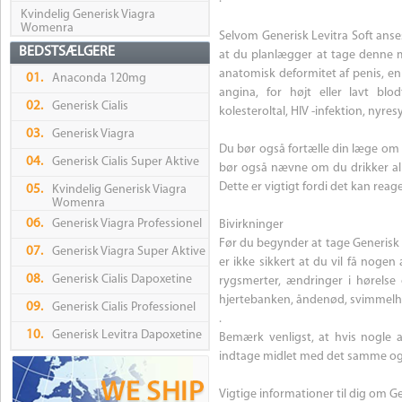
Kvindelig Generisk Viagra
Womenra
Selvom Generisk Levitra Soft anse
BEDSTSÆLGERE
at du planlægger at tage denne m
anatomisk deformitet af penis, en
01.
Anaconda 120mg
angina, for højt eller lavt blod
02.
Generisk Cialis
kolesteroltal, HIV -infektion, ny
03.
Generisk Viagra
Du bør også fortælle din læge om
04.
Generisk Cialis Super Aktive
bør også nævne om du drikker alko
Dette er vigtigt fordi det kan reag
05.
Kvindelig Generisk Viagra
Womenra
06.
Generisk Viagra Professionel
Bivirkninger
Før du begynder at tage Generisk L
07.
Generisk Viagra Super Aktive
er ikke sikkert at du vil få noge
08.
Generisk Cialis Dapoxetine
rygsmerter, ændringer i hørelse 
hjertebanken, åndenød, svimmelh
09.
Generisk Cialis Professionel
.
10.
Generisk Levitra Dapoxetine
Bemærk venligst, at hvis nogle a
indtage midlet med det samme og k
Vigtige informationer til dig om Ge