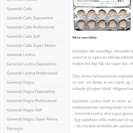
Generisk Cialis
Generisk Cialis Dapoxetine
Generisk Cialis Professionel
Generisk Cialis Soft
Klik for storre billede
Generisk Cialis Super Aktive
forbedre din mandlige seksuelle fu
Generisk Levitra
stand til at opnå en tilfredsstillen
mdicin for dig! Når du tager det, vi
Generisk Levitra Dapoxetine
Generisk Levitra Professionel
Dets aktive farmaceutiske ingredien
Generisk Viagra
at selv om dette er en stærk og 
arbejde på egen hånd. Alligevel kan 
Generisk Viagra Dapoxetine
Generisk Viagra Professionel
Generisk Levitra Soft er nemt at
nedenstående retningslinjer vil du 
Generisk Viagra Soft
- Generisk Levitra skal tages ge
Generisk Viagra Super Aktive
- Tyg tabletten stille indtil den er o
. - Du må ikke fordoble din sædvan
Kamagra
.