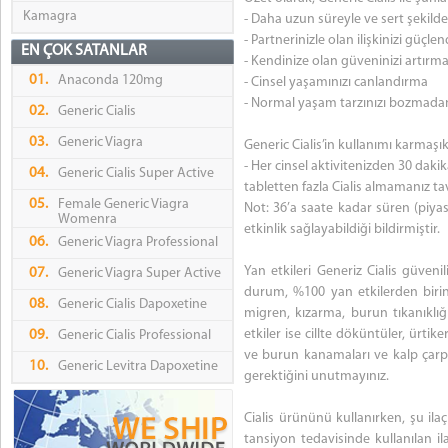
Kamagra
- Daha uzun süreyle ve sert şekild
- Partnerinizle olan ilişkinizi güçle
EN ÇOK SATANLAR
- Kendinize olan güveninizi artırm
01.
Anaconda 120mg
- Cinsel yaşamınızı canlandırma
- Normal yaşam tarzınızı bozmad
02.
Generic Cialis
03.
Generic Viagra
Generic Cialis’in kullanımı karmaş
- Her cinsel aktivitenizden 30 dakika
04.
Generic Cialis Super Active
tabletten fazla Cialis almamanız tav
05.
Female Generic Viagra
Not: 36’a saate kadar süren (piya
Womenra
etkinlik sağlayabildiği bildirmiştir.
06.
Generic Viagra Professional
Yan etkileri Generiz Cialis güveni
07.
Generic Viagra Super Active
durum, %100 yan etkilerden birin
08.
Generic Cialis Dapoxetine
migren, kızarma, burun tıkanıklı
etkiler ise cillte döküntüler, ürtik
09.
Generic Cialis Professional
ve burun kanamaları ve kalp çarpı
10.
Generic Levitra Dapoxetine
gerektiğini unutmayınız.
Cialis ürününü kullanırken, şu il
tansiyon tedavisinde kullanılan ilaç