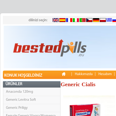
dilinizi seçin:
|
Hakkımızda
|
Hesabım
KONUK HOŞGELDINIZ
Generic Cialis
ÜRÜNLER
Anaconda 120mg
Generic Levitra Soft
Generic Priligy
Female Generic Viagra Womenra