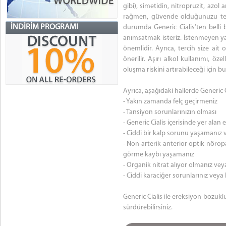
gibi), simetidin, nitropruzit, azol 
rağmen, güvende olduğunuzu teyit
İNDIRIM PROGRAMI
durumda Generic Cialis’ten belli 
anımsatmak isteriz. İstenmeyen ya
önemlidir. Ayrıca, tercih size ait 
önerilir. Aşırı alkol kullanımı, öz
oluşma riskini artırabileceği için 
Ayrıca, aşağıdaki hallerde Generic
- Yakın zamanda felç geçirmeniz
- Tansiyon sorunlarınızın olması
- Generic Cialis içerisinde yer ala
- Ciddi bir kalp sorunu yaşamanız 
- Non-arterik anterior optik nörop
görme kaybı yaşamanız
- Organik nitrat alıyor olmanız veya
- Ciddi karaciğer sorunlarınız veya
Generic Cialis ile ereksiyon bozuk
sürdürebilirsiniz.