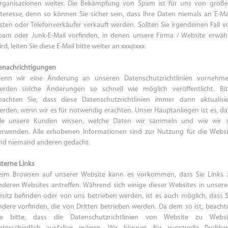
rganisationen weiter. Die Bekämpfung von Spam ist für uns von groß
nteresse, denn so können Sie sicher sein, dass Ihre Daten niemals an E-Mai
isten oder Telefonverkäufer verkauft werden. Sollten Sie irgendeinen Fall v
pam oder Junk-E-Mail vorfinden, in denen unsere Firma / Website erwäh
rd, leiten Sie diese E-Mail bitte weiter an xxx@xxx
enachrichtigungen
enn wir eine Änderung an unseren Datenschutzrichtlinien vornehme
erden solche Änderungen so schnell wie möglich veröffentlicht. Bit
eachten Sie, dass diese Datenschutzrichtlinien immer dann aktualisie
erden, wenn wir es für notwendig erachten. Unser Hauptanliegen ist es, da
lle unsere Kunden wissen, welche Daten wir sammeln und wie wir s
erwenden. Alle erhobenen Informationen sind zur Nutzung für die Websi
nd niemand anderen gedacht.
xterne Links
eim Browsen auf unserer Website kann es vorkommen, dass Sie Links 
nderen Websites antreffen. Während sich einige dieser Websites in unser
esitz befinden oder von uns betrieben werden, ist es auch möglich, dass S
ndere vorfinden, die von Dritten betrieben werden. Da dem so ist, beacht
ie bitte, dass die Datenschutzrichtlinien von Website zu Websi