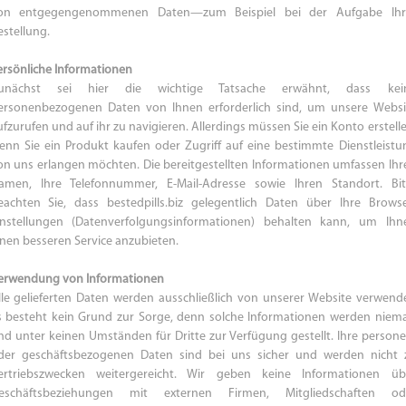
on entgegengenommenen Daten—zum Beispiel bei der Aufgabe Ihr
estellung.
ersönliche Informationen
unächst sei hier die wichtige Tatsache erwähnt, dass kei
ersonenbezogenen Daten von Ihnen erforderlich sind, um unsere Websi
ufzurufen und auf ihr zu navigieren. Allerdings müssen Sie ein Konto erstelle
enn Sie ein Produkt kaufen oder Zugriff auf eine bestimmte Dienstleistu
on uns erlangen möchten. Die bereitgestellten Informationen umfassen Ihr
amen, Ihre Telefonnummer, E-Mail-Adresse sowie Ihren Standort. Bit
eachten Sie, dass bestedpills.biz gelegentlich Daten über Ihre Browse
instellungen (Datenverfolgungsinformationen) behalten kann, um Ihn
inen besseren Service anzubieten.
erwendung von Informationen
lle gelieferten Daten werden ausschließlich von unserer Website verwende
s besteht kein Grund zur Sorge, denn solche Informationen werden niema
nd unter keinen Umständen für Dritte zur Verfügung gestellt. Ihre persone
der geschäftsbezogenen Daten sind bei uns sicher und werden nicht 
ertriebszwecken weitergereicht. Wir geben keine Informationen üb
eschäftsbeziehungen mit externen Firmen, Mitgliedschaften od