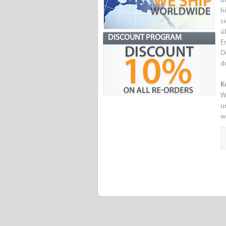
u
h
s
ü
DISCOUNT PROGRAM
E
D
d
K
W
u
w