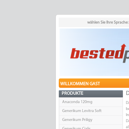
wählen Sie Ihre Sprache:
WILLKOMMEN GAST
D
PRODUKTE
Anaconda 120mg
D
b
Generikum Levitra Soft
I
Generikum Priligy
D
a
Generikum Cialis