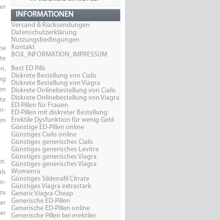
er
INFORMATIONEN
Versand & Rücksendungen
Datenschutzerklärung
Nutzungsbedingungen
Kontakt
ne
BOX_INFORMATION_IMPRESSUM
te
Best ED Pills
n,
Diskrete Bestellung von Cialis
ng
Diskrete Bestellung von Viagra
en
Diskrete Onlinebestellung von Cialis
Diskrete Onlinebestellung von Viagra
te
ED-Pillen für Frauen
r-
ED-Pillen mit diskreter Bestellung
Erektile Dysfunktion für wenig Geld
en
Günstige ED-Pillen online
Günstiges Cialis online
Günstiges generisches Cialis
Günstiges generisches Levitra
Günstiges generisches Viagra
t.
Günstiges generisches Viagra
Womenra
ls
Günstiges Sildenafil Citrate
n-
Günstiges Viagra extrastark
zu
Generic Viagra Cheap
Generische ED-Pillen
er
Generische ED-Pillen online
er
Generische Pillen bei erektiler