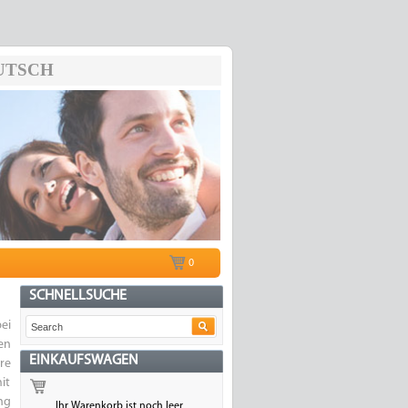
UTSCH
0
SCHNELLSUCHE
ei
en
EINKAUFSWAGEN
re
it
ng
Ihr Warenkorb ist noch leer