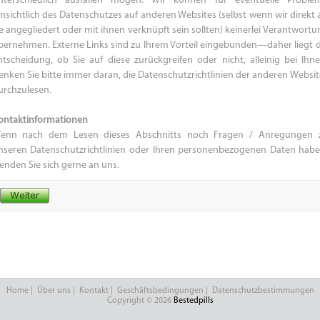
nterschiedlich ausfallen mögen. Wir können für eventuelle Proble
insichtlich des Datenschutzes auf anderen Websites (selbst wenn wir direkt 
ie angegliedert oder mit ihnen verknüpft sein sollten) keinerlei Verantwortu
bernehmen. Externe Links sind zu Ihrem Vorteil eingebunden—daher liegt d
ntscheidung, ob Sie auf diese zurückgreifen oder nicht, alleinig bei Ihne
enken Sie bitte immer daran, die Datenschutzrichtlinien der anderen Websit
urchzulesen.
ontaktinformationen
enn nach dem Lesen dieses Abschnitts noch Fragen / Anregungen 
nseren Datenschutzrichtlinien oder Ihren personenbezogenen Daten habe
enden Sie sich gerne an uns.
Home
|
Über uns
|
Kontakt
|
Geschäftsbedingungen
|
Datenschutzbestimmungen
Copyright © 2026
Bestedpills