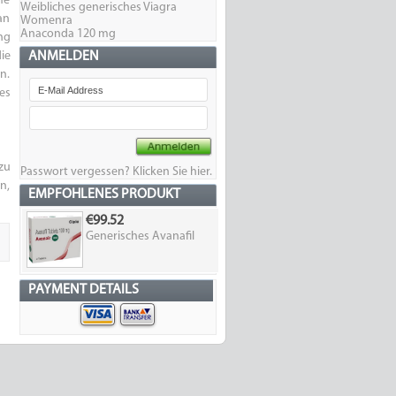
me
Weibliches generisches Viagra
an
Womenra
Anaconda 120 mg
ng
ie
ANMELDEN
n.
es
zu
Passwort vergessen? Klicken Sie hier.
n,
EMPFOHLENES PRODUKT
€99.52
Generisches Avanafil
PAYMENT DETAILS