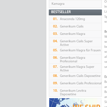
O
Kamagra
I
L
BESTSELLER
S
01.
Anaconda 120mg
wi
02.
Generikum Cialis
B
03.
Generikum Viagra
W
04.
Generikum Cialis Super
w
Active
b
05.
Generikum Viagra für Frauen
w
a
06.
Generikum Viagra
Professional
v
07.
Generikum Viagra Super
u
Active
08.
Generikum Cialis Dapoxetine
E
B
09.
Generikum Cialis Professional
a
10.
Generikum Levitra
B
Dapoxetine
a
S