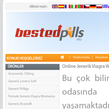
dilinizi seçin:
|
|
Hakkımızda
Hesabım
KONUK HOŞGELDINIZ
Online Jenerik Viagra
ÜRÜNLER
Anaconda 120mg
Bu çok bili
Generic Levitra Soft
Generic Priligy
odasında
Female Generic Viagra Womenra
yaşamaktadı
Generic Avanafil