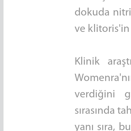
dokuda nitri
ve klitoris'i
Klinik araş
Womenra'nı
verdiğini 
sırasında ta
yanı sıra, b