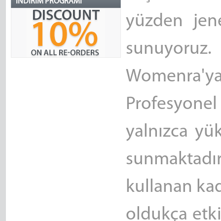
İNDIRIM PROGRAMI
yüzden jen
sunuyoruz
Womenra'ya
Profesyonel
yalnızca yü
sunmaktadır
kullanan kad
oldukça etki