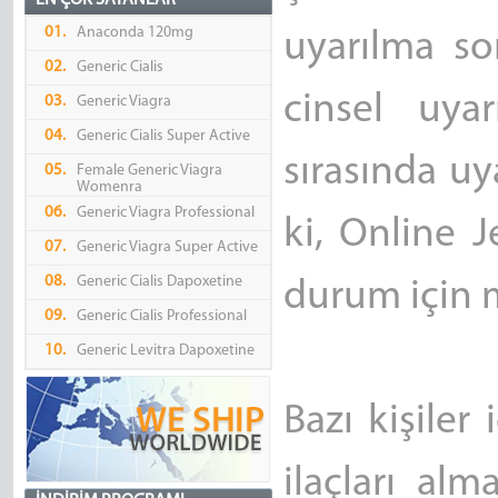
EN ÇOK SATANLAR
01.
Anaconda 120mg
uyarılma sor
02.
Generic Cialis
cinsel uya
03.
Generic Viagra
04.
Generic Cialis Super Active
sırasında uy
05.
Female Generic Viagra
Womenra
06.
Generic Viagra Professional
ki, Online 
07.
Generic Viagra Super Active
08.
Generic Cialis Dapoxetine
durum için 
09.
Generic Cialis Professional
10.
Generic Levitra Dapoxetine
Bazı kişiler 
ilaçları alm