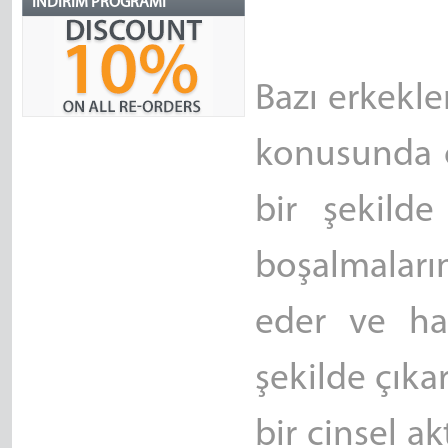
İNDIRIM PROGRAMI
Bazı erkekl
konusunda ç
bir şekilde
boşalmaların
eder ve hat
şekilde çıkar
bir cinsel ak