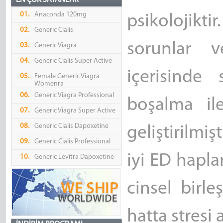
EN ÇOK SATANLAR
01.
Anaconda 120mg
psikolojikt
02.
Generic Cialis
sorunlar v
03.
Generic Viagra
04.
Generic Cialis Super Active
içerisinde
05.
Female Generic Viagra
Womenra
06.
Generic Viagra Professional
boşalma ile
07.
Generic Viagra Super Active
08.
Generic Cialis Dapoxetine
geliştirilmiş
09.
Generic Cialis Professional
iyi ED hapla
10.
Generic Levitra Dapoxetine
cinsel birle
hatta stresi 