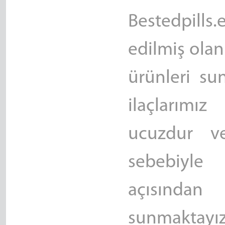
Bestedpills.
edilmiş olan
ürünleri sun
ilaçlarımız
ucuzdur ve
sebebiyl
açısından
sunmaktayı