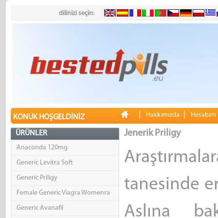
dilinizi seçin:
|
|
Hakkımızda
Hesabım
KONUK HOŞGELDINIZ
Jenerik Priligy
ÜRÜNLER
Anaconda 120mg
Araştırma
Generic Levitra Soft
Generic Priligy
tanesinde e
Female Generic Viagra Womenra
Aslına ba
Generic Avanafil