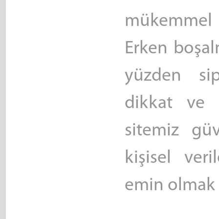
mükemmel ve
Erken boşal
yüzden sipa
dikkat ve
sitemiz gü
kişisel ver
emin olmak i