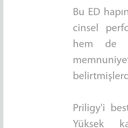
Bu ED hapını
cinsel per
hem de pa
memnuniy
belirtmişlerd
Priligy'i bes
Yüksek ka