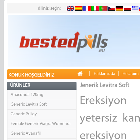
dilinizi seçin:
|
|
Hakkımızda
Hesabım
KONUK HOŞGELDINIZ
Jenerik Levitra Soft
ÜRÜNLER
Anaconda 120mg
Ereksiyon 
Generic Levitra Soft
Generic Priligy
yetersiz ka
Female Generic Viagra Womenra
ereksiyo
Generic Avanafil