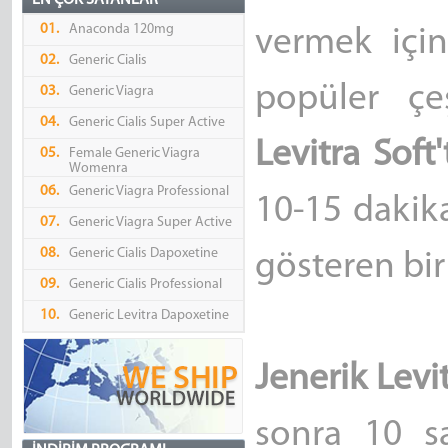
EN ÇOK SATANLAR
01.
Anaconda 120mg
vermek için 
02.
Generic Cialis
popüler çe
03.
Generic Viagra
04.
Generic Cialis Super Active
Levitra Soft'
05.
Female Generic Viagra
Womenra
06.
Generic Viagra Professional
10-15 dakika
07.
Generic Viagra Super Active
08.
Generic Cialis Dapoxetine
gösteren bir i
09.
Generic Cialis Professional
10.
Generic Levitra Dapoxetine
Jenerik Levi
sonra 10 sa