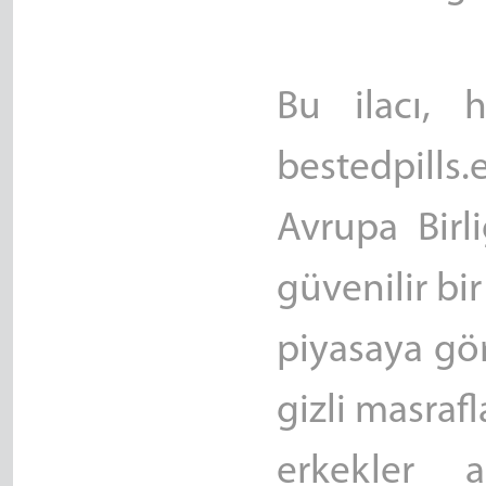
Bu ilacı, 
bestedpills.
Avrupa Birli
güvenilir bir
piyasaya gö
gizli masraf
erkekler 