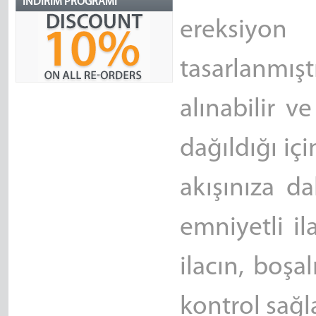
İNDIRIM PROGRAMI
ereksiyo
tasarlanmışt
alınabilir v
dağıldığı iç
akışınıza da
emniyetli il
ilacın, boşa
kontrol sağla