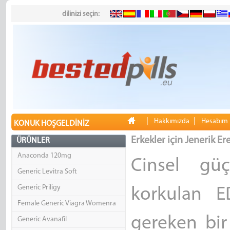
dilinizi seçin:
|
|
Hakkımızda
Hesabım
KONUK HOŞGELDINIZ
Erkekler için Jenerik Er
ÜRÜNLER
Anaconda 120mg
Cinsel güç
Generic Levitra Soft
Generic Priligy
korkulan E
Female Generic Viagra Womenra
gereken bir
Generic Avanafil