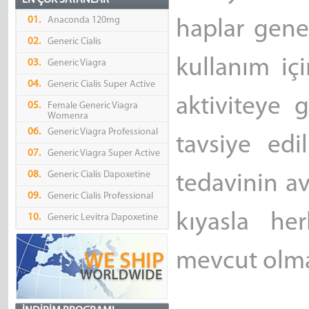
EN ÇOK SATANLAR
01.
Anaconda 120mg
haplar gene
02.
Generic Cialis
kullanım içi
03.
Generic Viagra
04.
Generic Cialis Super Active
aktiviteye 
05.
Female Generic Viagra
Womenra
06.
Generic Viagra Professional
tavsiye edi
07.
Generic Viagra Super Active
08.
Generic Cialis Dapoxetine
tedavinin a
09.
Generic Cialis Professional
kıyasla he
10.
Generic Levitra Dapoxetine
mevcut olma