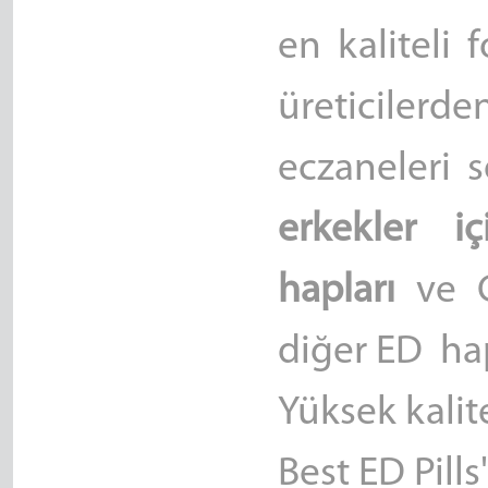
en kaliteli 
üreticiler
eczaneleri 
erkekler i
hapları
ve 
diğer ED hap
Yüksek kalite
Best ED Pills