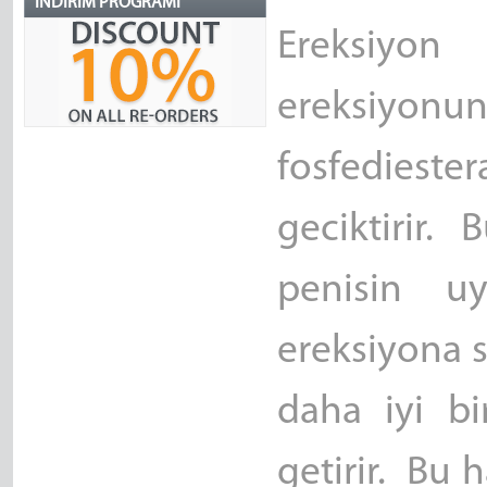
İNDIRIM PROGRAMI
Ereksiyo
ereksiyon
fosfedieste
geciktirir. 
penisin uy
ereksiyona s
daha iyi bi
getirir. Bu 