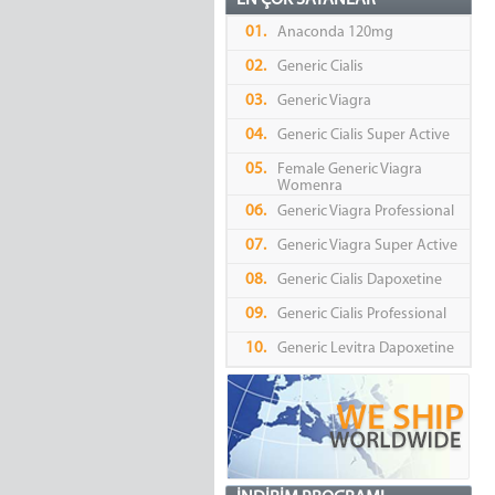
EN ÇOK SATANLAR
01.
Anaconda 120mg
02.
Generic Cialis
03.
Generic Viagra
04.
Generic Cialis Super Active
05.
Female Generic Viagra
Womenra
06.
Generic Viagra Professional
07.
Generic Viagra Super Active
08.
Generic Cialis Dapoxetine
09.
Generic Cialis Professional
10.
Generic Levitra Dapoxetine