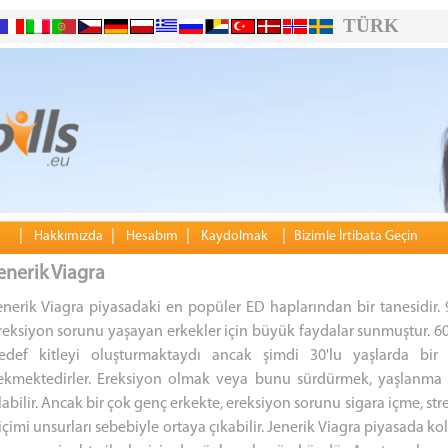
TÜRK
|
|
|
|
Hakkımızda
Hesabım
Kaydolmak
Bizimle İrtibata Geçin
enerik Viagra
enerik Viagra piyasadaki en popüler ED haplarından bir tanesidir. 
reksiyon sorunu yaşayan erkekler için büyük faydalar sunmuştur. 60 
edef kitleyi oluşturmaktaydı ancak şimdi 30'lu yaşlarda bi
ekmektedirler. Ereksiyon olmak veya bunu sürdürmek, yaşlanma gi
labilir. Ancak bir çok genç erkekte, ereksiyon sorunu sigara içme, stre
içimi unsurları sebebiyle ortaya çıkabilir. Jenerik Viagra piyasada k