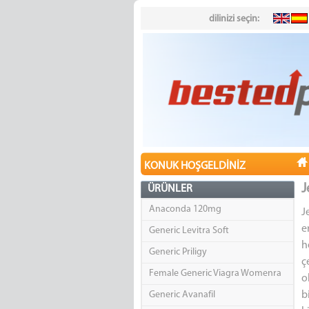
dilinizi seçin:
KONUK HOŞGELDINIZ
J
ÜRÜNLER
Anaconda 120mg
J
e
Generic Levitra Soft
h
Generic Priligy
ç
Female Generic Viagra Womenra
o
Generic Avanafil
b