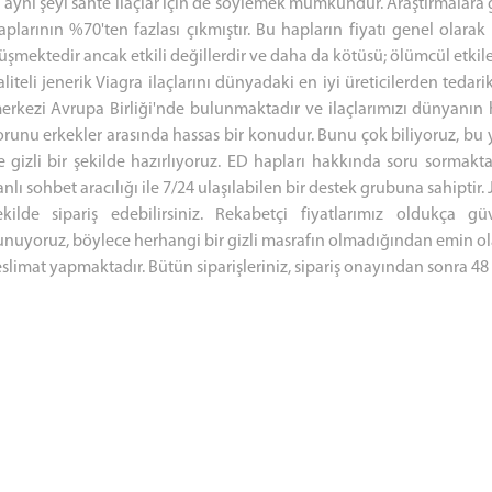
i aynı şeyi sahte ilaçlar için de söylemek mümkündür. Araştırmalara g
aplarının %70'ten fazlası çıkmıştır. Bu hapların fiyatı genel olarak 
üşmektedir ancak etkili değillerdir ve daha da kötüsü; ölümcül etkilere
aliteli jenerik Viagra ilaçlarını dünyadaki en iyi üreticilerden tedar
erkezi Avrupa Birliği'nde bulunmaktadır ve ilaçlarımızı dünyanın 
orunu erkekler arasında hassas bir konudur. Bunu çok biliyoruz, bu y
e gizli bir şekilde hazırlıyoruz. ED hapları hakkında soru sormakta
anlı sohbet aracılığı ile 7/24 ulaşılabilen bir destek grubuna sahiptir. 
ekilde sipariş edebilirsiniz. Rekabetçi fiyatlarımız oldukça güve
unuyoruz, böylece herhangi bir gizli masrafın olmadığından emin olab
eslimat yapmaktadır. Bütün siparişleriniz, sipariş onayından sonra 48 