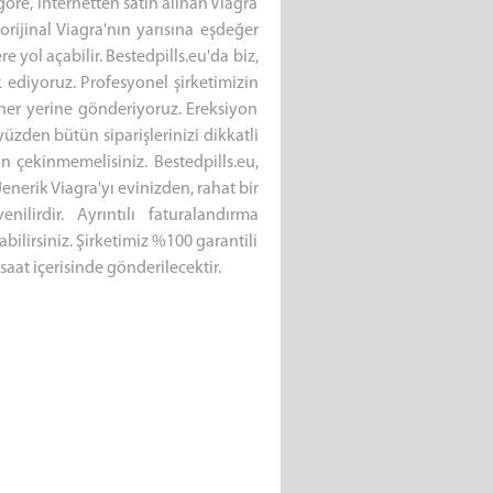
öre, İnternetten satın alınan Viagra
orijinal Viagra'nın yarısına eşdeğer
 yol açabilir. Bestedpills.eu'da biz,
ik ediyoruz. Profesyonel şirketimizin
her yerine gönderiyoruz. Ereksiyon
üzden bütün siparişlerinizi dikkatli
n çekinmemelisiniz. Bestedpills.eu,
Jenerik Viagra'yı evinizden, rahat bir
nilirdir. Ayrıntılı faturalandırma
ilirsiniz. Şirketimiz %100 garantili
saat içerisinde gönderilecektir.