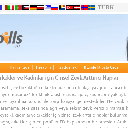
TÜRK
|
|
|
|
Hakkımızda
Hesabım
Kaydolmak
Bizimle İrtibata Geçin
rkekler ve Kadınlar için Cinsel Zevk Arttırıcı Haplar
insel işlev bozukluğu erkekler arasında oldukça yaygındır ancak bu
iliyor musunuz? Bir klinik araştırmasına göre, kadınların yaklaşı
insel uyarılma sorunu ile karşı karşıya gelmektedirler. Ne yazık 
laşamama, seks sırasında ağrı veya seksin zevk verici olmaması
eyse ki, kadınlar ve erkekler için cinsel zevk arttırıcı haplar bulunmakt
iagra, erkekler için en popüler ED haplarından bir tanesidir. Artık