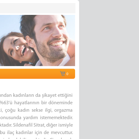
0
ndan kadınların da şikayet ettiğini
k %63'ü hayatlarının bir döneminde
ki, çoğu kadın sekse ilgi, orgazma
 konusunda yardım istememektedir.
adır. Sildenafil Sitrat, diğer ismiyle
 bu ilaç kadınlar için de mevcuttur.