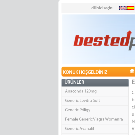
dilinizi seçin:
KONUK HOŞGELDINIZ
E
ÜRÜNLER
Anaconda 120mg
C
b
Generic Levitra Soft
c
Generic Priligy
u
Female Generic Viagra Womenra
N
Generic Avanafil
V