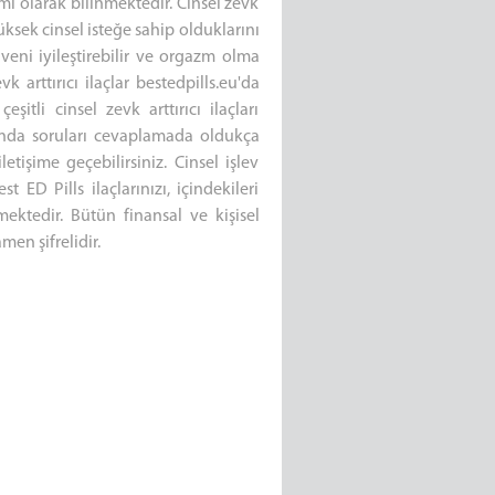
mi olarak bilinmektedir. Cinsel zevk
yüksek cinsel isteğe sahip olduklarını
güveni iyileştirebilir ve orgazm olma
k arttırıcı ilaçlar bestedpills.eu'da
itli cinsel zevk arttırıcı ilaçları
kında soruları cevaplamada oldukça
etişime geçebilirsiniz. Cinsel işlev
D Pills ilaçlarınızı, içindekileri
ektedir. Bütün finansal ve kişisel
en şifrelidir.