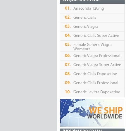
EN ÇOK SATANLAR
01.
Anaconda 120mg
02.
Generic Cialis
03.
Generic Viagra
04.
Generic Cialis Super Active
05.
Female Generic Viagra
Womenra
06.
Generic Viagra Professional
07.
Generic Viagra Super Active
08.
Generic Cialis Dapoxetine
09.
Generic Cialis Professional
10.
Generic Levitra Dapoxetine