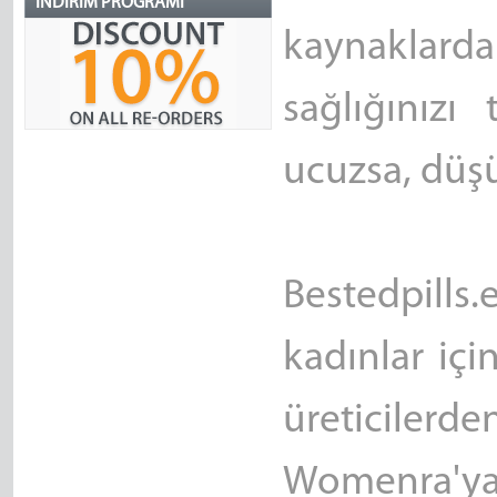
İNDIRIM PROGRAMI
kaynaklar
sağlığınız
ucuzsa, düşük
Bestedpills.
kadınlar içi
üreticilerde
Womenra'y