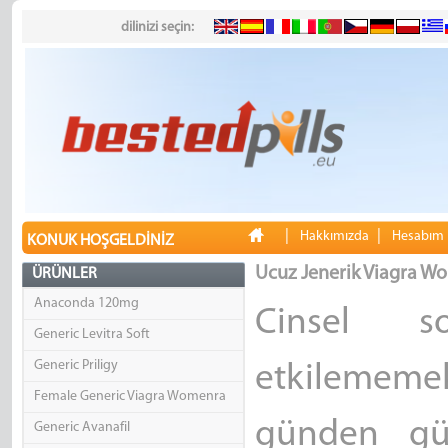
dilinizi seçin:
|
|
Hakkımızda
Hesabım
KONUK HOŞGELDINIZ
Ucuz Jenerik Viagra W
ÜRÜNLER
Anaconda 120mg
Cinsel so
Generic Levitra Soft
Generic Priligy
etkilememe
Female Generic Viagra Womenra
günden gün
Generic Avanafil