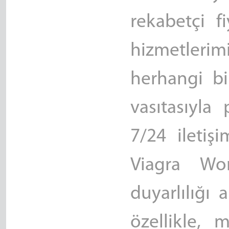
rekabetçi f
hizmetleri
herhangi bi
vasıtasıyla
7/24 iletiş
Viagra Wom
duyarlılığı 
özellikle, 