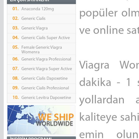
EN ÇOK SATANLAR
01.
Anaconda 120mg
popüler olm
02.
Generic Cialis
ve online sat
03.
Generic Viagra
04.
Generic Cialis Super Active
05.
Female Generic Viagra
Womenra
06.
Generic Viagra Professional
Viagra Wom
07.
Generic Viagra Super Active
08.
Generic Cialis Dapoxetine
dakika - 1 
09.
Generic Cialis Professional
yollardan 
10.
Generic Levitra Dapoxetine
kaliteye sahi
emin olu