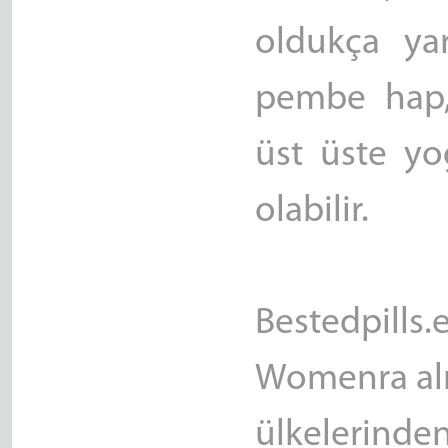
oldukça ya
pembe hap, c
üst üste yo
olabilir.
Bestedpills
Womenra alma
ülkelerind