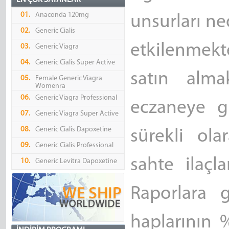
EN ÇOK SATANLAR
01.
Anaconda 120mg
unsurları n
02.
Generic Cialis
etkilenmekte
03.
Generic Viagra
04.
Generic Cialis Super Active
satın alm
05.
Female Generic Viagra
Womenra
06.
Generic Viagra Professional
eczaneye g
07.
Generic Viagra Super Active
08.
Generic Cialis Dapoxetine
sürekli ola
09.
Generic Cialis Professional
sahte ilaçl
10.
Generic Levitra Dapoxetine
Raporlara g
haplarının %