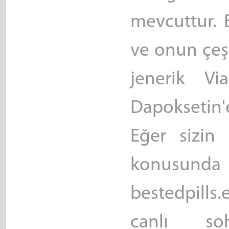
mevcuttur. B
ve onun çeşi
jenerik Vi
Dapoksetin'e
Eğer sizin
konusunda 
bestedpill
canlı so