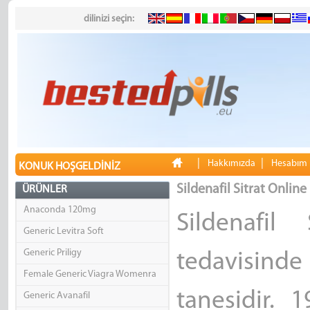
dilinizi seçin:
|
|
Hakkımızda
Hesabım
KONUK HOŞGELDINIZ
Sildenafil Sitrat Online
ÜRÜNLER
Anaconda 120mg
Sildenafil
Generic Levitra Soft
Generic Priligy
tedavisind
Female Generic Viagra Womenra
tanesidir. 
Generic Avanafil