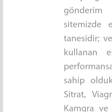
gönderim y
sitemizde e
tanesidir; v
kullanan e
performans
sahip oldukl
Sitrat, Via
Kamgra ve 