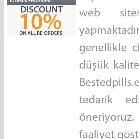
İNDIRIM PROGRAMI
web sitesi
yapmaktadı
genellikle 
düşük kalite
Bestedpills.
tedarik edi
öneriyoruz
faaliyet gös