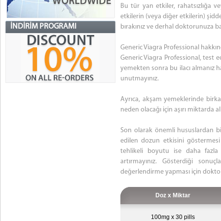
Bu tür yan etkiler, rahatsızlığa v
etkilerin (veya diğer etkilerin) ş
İNDIRIM PROGRAMI
bırakınız ve derhal doktorunuza 
Generic Viagra Professional hakkın
Generic Viagra Professional, test e
yemekten sonra bu ilacı almanız ha
unutmayınız.
Ayrıca, akşam yemeklerinde birka
neden olacağı için aşırı miktarda a
Son olarak önemli hususlardan bir
edilen dozun etkisini göstermesi 
tehlikeli boyutu ise daha fazla
artırmayınız. Gösterdiği sonu
değerlendirme yapması için dokto
Doz x Miktar
100mg x 30 pills