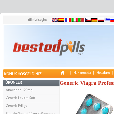
dilinizi seçin:
|
Hakkımızda
|
Hesabım
KONUK HOŞGELDINIZ
Generic Viagra Profes
ÜRÜNLER
Anaconda 120mg
Generic Levitra Soft
Generic Priligy
Female Generic Viagra Womenra