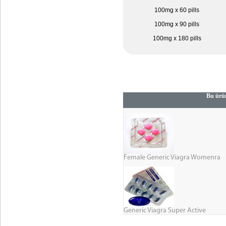
100mg x 60 pills
100mg x 90 pills
100mg x 180 pills
Bu ürün
Female Generic Viagra Womenra
Generic Viagra Super Active