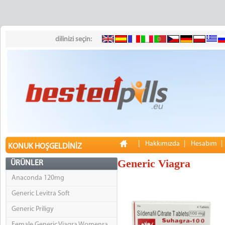
dilinizi seçin:
|
Hakkımızda
|
Hesabım
KONUK HOŞGELDINIZ
Generic Viagra
ÜRÜNLER
Anaconda 120mg
Generic Levitra Soft
Generic Priligy
Female Generic Viagra Womenra