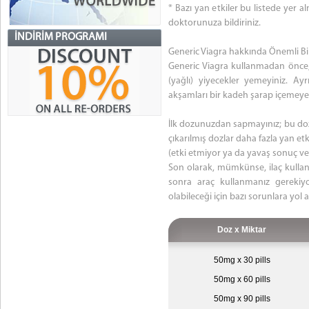
* Bazı yan etkiler bu listede yer 
doktorunuza bildiriniz.
İNDIRIM PROGRAMI
Generic Viagra hakkında Önemli Bil
Generic Viagra kullanmadan önce, 
(yağlı) yiyecekler yemeyiniz. Ayrıc
akşamları bir kadeh şarap içemeye
İlk dozunuzdan sapmayınız; bu dozu
çıkarılmış dozlar daha fazla yan et
(etki etmiyor ya da yavaş sonuç ve
Son olarak, mümkünse, ilaç kullanı
sonra araç kullanmanız gerekiy
olabileceği için bazı sorunlara yol aç
Doz x Miktar
50mg x 30 pills
50mg x 60 pills
50mg x 90 pills