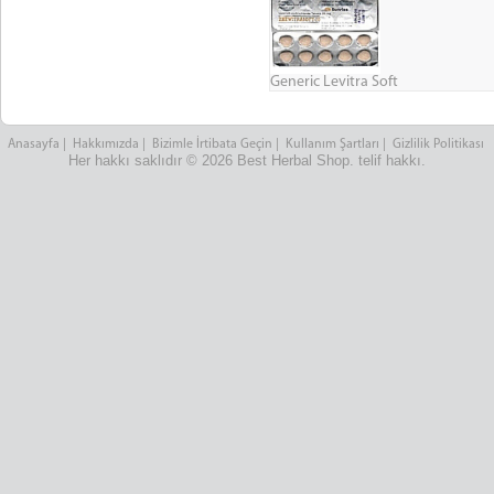
Generic Levitra Soft
Anasayfa
|
Hakkımızda
|
Bizimle İrtibata Geçin
|
Kullanım Şartları
|
Gizlilik Politikası
Her hakkı saklıdır © 2026 Best Herbal Shop. telif hakkı.