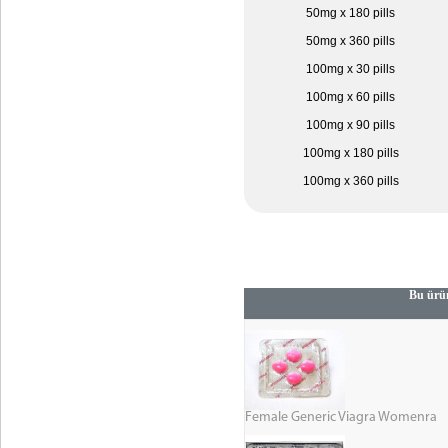
50mg x 180 pills
50mg x 360 pills
100mg x 30 pills
100mg x 60 pills
100mg x 90 pills
100mg x 180 pills
100mg x 360 pills
Bu ürün
Female Generic Viagra Womenra