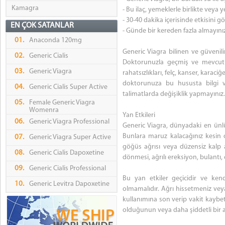
Kamagra
- Bu ilaç, yemeklerle birlikte veya 
- 30-40 dakika içerisinde etkisini g
EN ÇOK SATANLAR
- Günde bir kereden fazla almayını
01.
Anaconda 120mg
Generic Viagra bilinen ve güvenil
02.
Generic Cialis
Doktorunuzla geçmiş ve mevcut s
03.
Generic Viagra
rahatsızlıkları, felç, kanser, karaci
doktorunuza bu hususta bilgi ve
04.
Generic Cialis Super Active
talimatlarda değişiklik yapmayınız.
05.
Female Generic Viagra
Womenra
Yan Etkileri
06.
Generic Viagra Professional
Generic Viagra, dünyadaki en ünlü 
Bunlara maruz kalacağınız kesin ol
07.
Generic Viagra Super Active
göğüs ağrısı veya düzensiz kalp at
08.
Generic Cialis Dapoxetine
dönmesi, ağrılı ereksiyon, bulantı, c
09.
Generic Cialis Professional
Bu yan etkiler geçicidir ve kend
10.
Generic Levitra Dapoxetine
olmamalıdır. Ağrı hissetmeniz vey
kullanımına son verip vakit kaybet
olduğunun veya daha şiddetli bir al