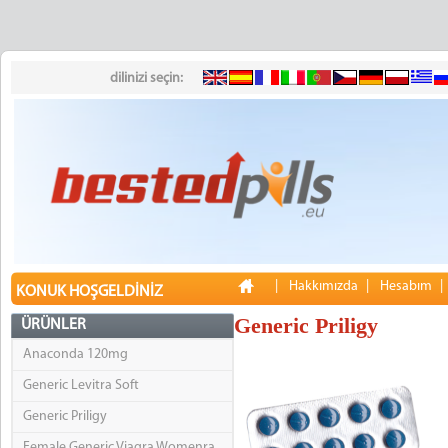
dilinizi seçin:
|
Hakkımızda
|
Hesabım
KONUK HOŞGELDINIZ
Generic Priligy
ÜRÜNLER
Anaconda 120mg
Generic Levitra Soft
Generic Priligy
Female Generic Viagra Womenra