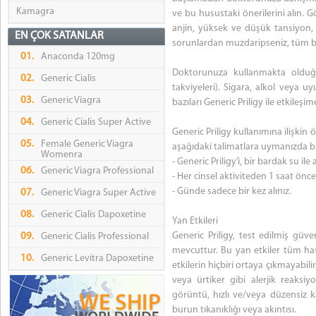
Kamagra
ve bu husustaki önerilerini alın. G
anjin, yüksek ve düşük tansiyon, k
EN ÇOK SATANLAR
sorunlardan muzdaripseniz, tüm b
01.
Anaconda 120mg
Doktorunuza kullanmakta olduğunu
02.
Generic Cialis
takviyeleri). Sigara, alkol veya u
03.
Generic Viagra
bazıları Generic Priligy ile etkileşim
04.
Generic Cialis Super Active
Generic Priligy kullanımına ilişkin
05.
Female Generic Viagra
aşağıdaki talimatlara uymanızda bi
Womenra
- Generic Priligy’i, bir bardak su ile 
06.
Generic Viagra Professional
- Her cinsel aktiviteden 1 saat önce 
- Günde sadece bir kez alınız.
07.
Generic Viagra Super Active
08.
Generic Cialis Dapoxetine
Yan Etkileri
Generic Priligy, test edilmiş güve
09.
Generic Cialis Professional
mevcuttur. Bu yan etkiler tüm has
10.
Generic Levitra Dapoxetine
etkilerin hiçbiri ortaya çıkmayabilir
veya ürtiker gibi alerjik reaksi
görüntü, hızlı ve/veya düzensiz kal
burun tıkanıklığı veya akıntısı.