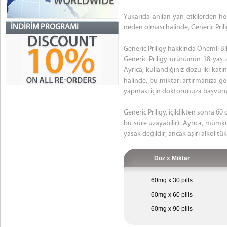
Yukarıda anılan yan etkilerden her
İNDIRIM PROGRAMI
neden olması halinde, Generic Pri
Generic Priligy hakkında Önemli Bil
Generic Priligy ürününün 18 yaş a
Ayrıca, kullandığınız dozu iki katı
halinde, bu miktarı artırmanıza 
yapması için doktorunuza başvur
Generic Priligy, içildikten sonra 60
bu süre uzayabilir). Ayrıca, mümkü
yasak değildir; ancak aşırı alkol tük
Doz x Miktar
60mg x 30 pills
60mg x 60 pills
60mg x 90 pills