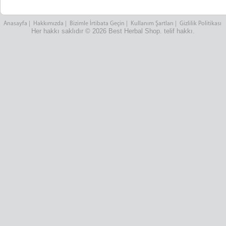
Anasayfa
|
Hakkımızda
|
Bizimle İrtibata Geçin
|
Kullanım Şartları
|
Gizlilik Politikası
Her hakkı saklıdır © 2026 Best Herbal Shop. telif hakkı.