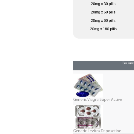
20mg x 30 pills
20mg x 60 pills
20mg x 60 pills
20mg x 180 pills
Bu ürün
Generic Viagra Super Active
Generic Levitra Dapoxetine