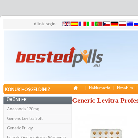
dilinizi seçin:
|
Hakkımızda
|
Hesabım
KONUK HOŞGELDINIZ
Generic Levitra Profes
ÜRÜNLER
Anaconda 120mg
Generic Levitra Soft
Generic Priligy
Female Generic Viagra Womenra