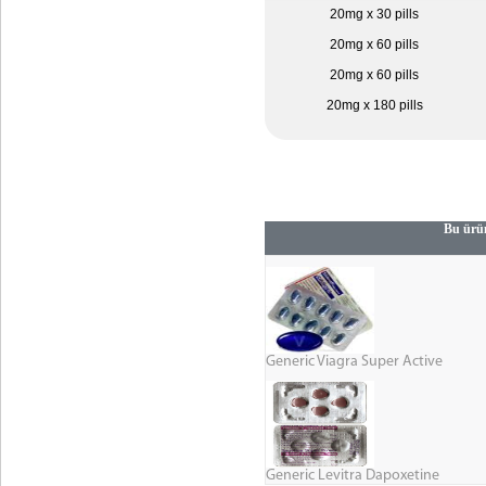
20mg x 30 pills
20mg x 60 pills
20mg x 60 pills
20mg x 180 pills
Bu ürün
Generic Viagra Super Active
Generic Levitra Dapoxetine