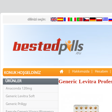
dilinizi seçin:
|
Hakkımızda
|
Hesabım
KONUK HOŞGELDINIZ
Generic Levitra Profes
ÜRÜNLER
Anaconda 120mg
Generic Levitra Soft
Generic Priligy
Female Generic Viagra Womenra