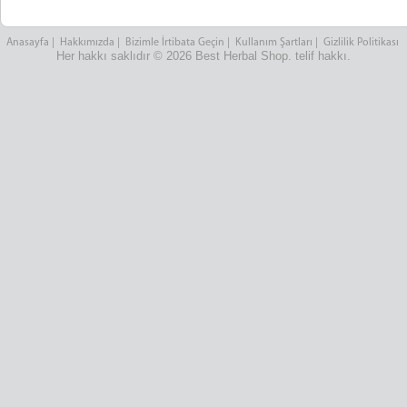
Anasayfa
|
Hakkımızda
|
Bizimle İrtibata Geçin
|
Kullanım Şartları
|
Gizlilik Politikası
Her hakkı saklıdır © 2026 Best Herbal Shop. telif hakkı.