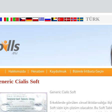
TÜRK
|
Hakkımızda
|
Hesabım
|
Kaydolmak
|
Bizimle İrtibata Geçin
neric Cialis Soft
Generic Cialis Soft
Erkeklerde görülen cinsel iktidarsızlığa ili
Soft sizin için çözüm olacaktır. Bu Soft T