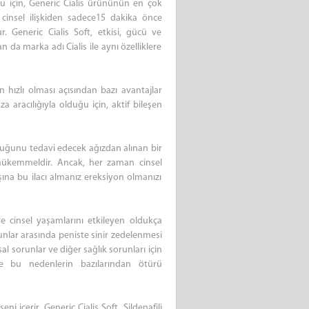
ğu için, Generic Cialis ürününün en çok
ç cinsel ilişkiden sadece15 dakika önce
ur. Generic Cialis Soft, etkisi, gücü ve
n da marka adı Cialis ile aynı özelliklere
in hızlı olması açısından bazı avantajlar
aracılığıyla olduğu için, aktif bileşen
luğunu tedavi edecek ağızdan alınan bir
a mükemmeldir. Ancak, her zaman cinsel
na bu ilacı almanız ereksiyon olmanızı
 cinsel yaşamlarını etkileyen oldukça
nlar arasında peniste sinir zedelenmesi
l sorunlar ve diğer sağlık sorunları için
lde bu nedenlerin bazılarından ötürü
eni içerir. Generic Cialis Soft, Sildenafili