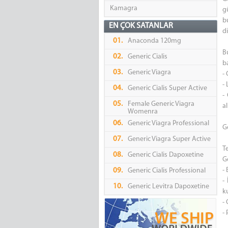
Kamagra
g
b
EN ÇOK SATANLAR
di
01.
Anaconda 120mg
Bu
02.
Generic Cialis
ba
03.
Generic Viagra
- 
- 
04.
Generic Cialis Super Active
-
05.
Female Generic Viagra
al
Womenra
06.
Generic Viagra Professional
Ge
07.
Generic Viagra Super Active
T
08.
Generic Cialis Dapoxetine
G
- 
09.
Generic Cialis Professional
- 
10.
Generic Levitra Dapoxetine
k
- 
-