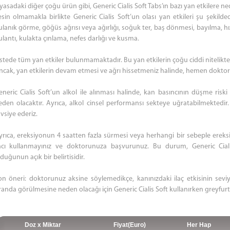
iyasadaki diğer çoğu ürün gibi, Generic Cialis Soft Tabs’ın bazı yan etkilere 
esin olmamakla birlikte Generic Cialis Soft’un olası yan etkileri şu şekildedi
lanık görme, göğüs ağrısı veya ağırlığı, soğuk ter, baş dönmesi, bayılma, hızl
ulantı, kulakta çınlama, nefes darlığı ve kusma.
istede tüm yan etkiler bulunmamaktadır. Bu yan etkilerin çoğu ciddi nitelikte
ncak, yan etkilerin devam etmesi ve ağrı hissetmeniz halinde, hemen dokt
eneric Cialis Soft’un alkol ile alınması halinde, kan basıncının düşme ris
eden olacaktır. Ayrıca, alkol cinsel performansı sekteye uğratabilmektedir.
vsiye ederiz.
yrıca, ereksiyonun 4 saatten fazla sürmesi veya herhangi bir sebeple ereksi
lacı kullanmayınız ve doktorunuza başvurunuz. Bu durum, Generic Cialis S
duğunun açık bir belirtisidir.
on öneri: doktorunuz aksine söylemedikçe, kanınızdaki ilaç etkisinin seviy
randa görülmesine neden olacağı için Generic Cialis Soft kullanırken greyfu
Doz x Miktar
Fiyat(Euro)
Her Hap