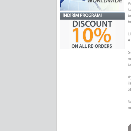
P
k
İNDIRIM PROGRAMI
bu
b
L
A
G
n
ta
A
i
ol
S
o