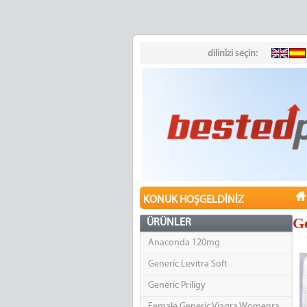
dilinizi seçin:
KONUK HOŞGELDINIZ
Ge
ÜRÜNLER
Anaconda 120mg
Generic Levitra Soft
Generic Priligy
Female Generic Viagra Womenra