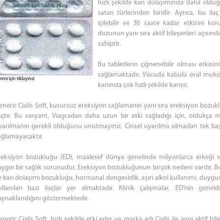
hızlı şekilde kan dolaşımınıza dahil oldu
satan türlerinden biridir. Ayrıca, bu ila
içilebilir ve 36 saate kadar etkisini kor
dozunun yanı sıra aktif bileşenleri açısında
sahiptir.
Bu tabletlerin çiğnenebilir olması etkisin
sağlamaktadır. Vücuda kabulü oral mukoza 
ıntı için tıklayınız
kanınıza çok hızlı şekilde karışır.
eneric Cialis Soft, kusursuz ereksiyon sağlamanın yanı sıra ereksiyon bozuk
laçtır. Bu varyant, Viagradan daha uzun bir etki sağladığı için, oldukç
yarılmanın gerekli olduğunu unutmayınız. Cinsel uyarılma olmadan tek başı
ağlamayacaktır.
reksiyon bozukluğu (ED), maalesef dünya genelinde milyonlarca erkeği ve
aygın bir sağlık sorunudur. Ereksiyon bozukluğunun birçok nedeni vardır. Bu
e kan dolaşımı bozukluğu, hormanal dengesizlik, aşırı alkol kullanımı, duygusa
ullanılan bazı ilaçlar yer almaktadır. Klinik çalışmalar, ED’nin gene
aynaklandığını göstermektedir.
neric Cialis Soft, hızlı şekilde etki eder ve marka adı Cialis ile aynı aktif bileş