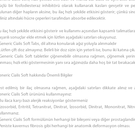
üçlü bir fosfodiesteraz inhibitörü olarak kullanarak kasları gevşetir ve pe
ulunan diğer hapların aksine, bu ilaç hızlı şekilde etkisini gösterir; çünkü s
liniz altındaki hücre çeperleri tarafından absorbe edilecektir.
 ilaç hızlı şekilde etkisini gösterir ve kullanımı açısından kapsamlı talimatl
şarılı sonuçlar elde etmek için lütfen aşağıdaki satırları okuyunuz.
Generic Cialis Soft Tabs, dil altına konularak ağız yoluyla alınmalıdır
Lütfen çift doz almayınız. Belirli bir doz sizin için yeterli ise, bunu iki katına ç
 Generic Cialis Soft tabletler çiğnenebilir olmasına rağmen, çiğnemek yerin
ınması, hızlı etki göstermesinin yanı sıra ağzınızda daha hoş bir tat bırakacakt
neric Cialis Soft hakkında Önemli Bilgiler
est edilmiş bir ilaç olmasına rağmen, aşağıdaki satırları dikkate alınız v
eneric Cialis Soft ürününü kullanmayınız:
Bu ilaca karşı bazı alerjik reaksiyonlar göstermeniz
İzosorbid, Eritritil, Tetranitrat, Dinitrat, İzosorbid, Dinitrat, Mononitrat, Nit
ullanmanız.
Generic Cialis Soft formülünün herhangi bir bileşeni veya diğer prostaglandinl
 Peniste kavernus fibrosis gibi herhangi bir anatomik deformasyon olması.