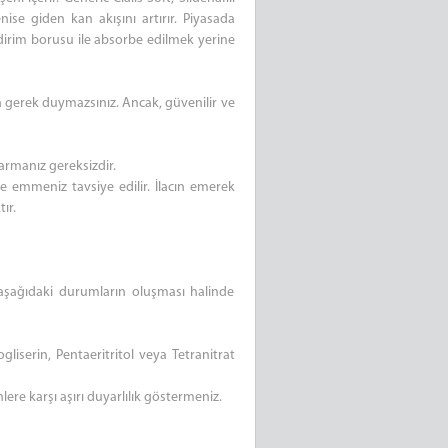
nise giden kan akışını artırır. Piyasada
indirim borusu ile absorbe edilmek yerine
ara gerek duymazsınız. Ancak, güvenilir ve
ıkarmanız gereksizdir.
e emmeniz tavsiye edilir. İlacın emerek
ır.
e aşağıdaki durumların oluşması halinde
rogliserin, Pentaeritritol veya Tetranitrat
ere karşı aşırı duyarlılık göstermeniz.