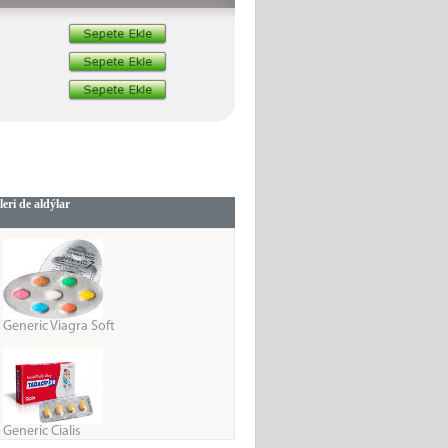
ri de aldýlar
Generic Viagra Soft
Generic Cialis