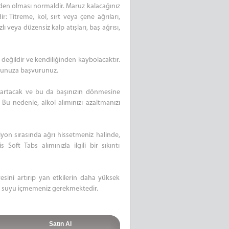
neden olması normaldir. Maruz kalacağınız
r: Titreme, kol, sırt veya çene ağrıları,
ı veya düzensiz kalp atışları, baş ağrısı,
 değildir ve kendiliğinden kaybolacaktır.
orunuza başvurunuz.
ki artacak ve bu da başınızın dönmesine
 Bu nedenle, alkol alımınızı azaltmanızı
yon sırasında ağrı hissetmeniz halinde,
oft Tabs alımınızla ilgili bir sıkıntı
esini artırıp yan etkilerin daha yüksek
rt suyu içmemeniz gerekmektedir.
Satın Al