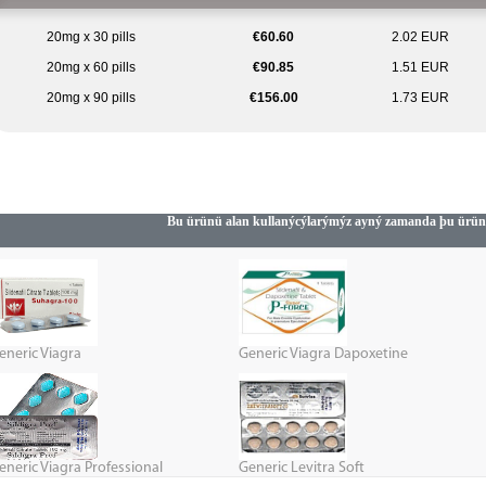
20mg x 30 pills
€60.60
2.02 EUR
20mg x 60 pills
€90.85
1.51 EUR
20mg x 90 pills
€156.00
1.73 EUR
Bu ürünü alan kullanýcýlarýmýz ayný zamanda þu ürünle
eneric Viagra
Generic Viagra Dapoxetine
eneric Viagra Professional
Generic Levitra Soft