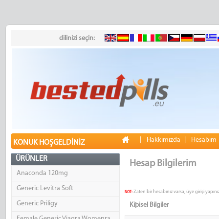
dilinizi seçin:
|
Hakkımızda
|
Hesabım
KONUK HOŞGELDINIZ
ÜRÜNLER
Hesap Bilgilerim
Anaconda 120mg
Generic Levitra Soft
Zaten bir hesabınız varsa, üye girişi yapını
NOT:
Generic Priligy
Kiþisel Bilgiler
Female Generic Viagra Womenra