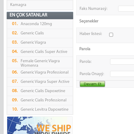
Kamagra
Faks Numarasý:
EN ÇOK SATANLAR
Seçenekler
01.
Anaconda 120mg
02.
Generic Cialis
Haber listesi:
03.
Generic Viagra
Parola
04.
Generic Cialis Super Active
05.
Female Generic Viagra
Parola:
Womenra
06.
Generic Viagra Professional
Parola Onayý:
07.
Generic Viagra Super Active
08.
Generic Cialis Dapoxetine
09.
Generic Cialis Professional
10.
Generic Levitra Dapoxetine