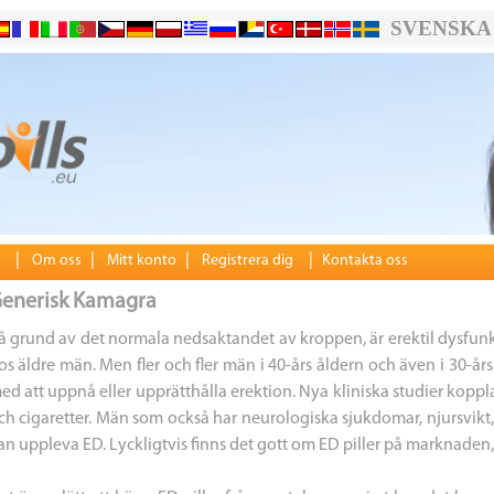
SVENSKA
|
|
|
|
Om oss
Mitt konto
Registrera dig
Kontakta oss
enerisk Kamagra
å grund av det normala nedsaktandet av kroppen, är erektil dysfunk
os äldre män. Men fler och fler män i 40-års åldern och även i 30-år
ed att uppnå eller upprätthålla erektion. Nya kliniska studier koppla
ch cigaretter. Män som också har neurologiska sjukdomar, njursvikt
an uppleva ED. Lyckligtvis finns det gott om ED piller på marknaden