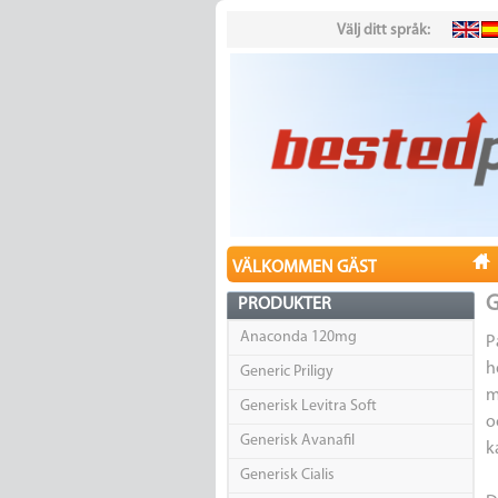
Välj ditt språk:
VÄLKOMMEN GÄST
G
PRODUKTER
Anaconda 120mg
P
h
Generic Priligy
m
Generisk Levitra Soft
o
Generisk Avanafil
k
Generisk Cialis