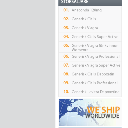
STORSÄLJARE
01.
Anaconda 120mg
02.
Generisk Cialis
03.
Generisk Viagra
04.
Generisk Cialis Super Active
05.
Generisk Viagra för kvinnor
Womenra
06.
Generisk Viagra Professional
07.
Generisk Viagra Super Active
08.
Generisk Cialis Dapoxetin
09.
Generisk Cialis Professional
10.
Generisk Levitra Dapoxetine