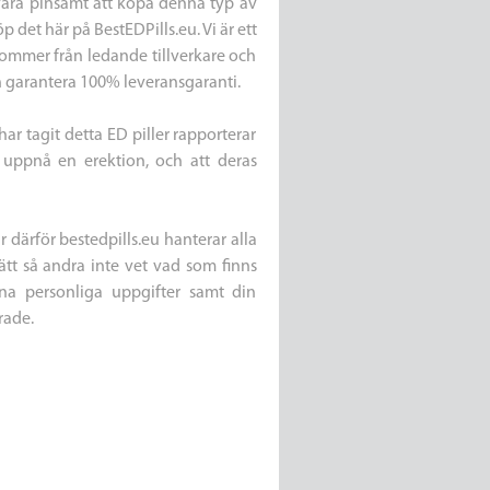
 vara pinsamt att köpa denna typ av
det här på BestEDPills.eu. Vi är ett
kommer från ledande tillverkare och
n garantera 100% leveransgaranti.
ar tagit detta ED piller rapporterar
t uppnå en erektion, och att deras
r därför bestedpills.eu hanterar alla
tt så andra inte vet vad som finns
na personliga uppgifter samt din
erade.