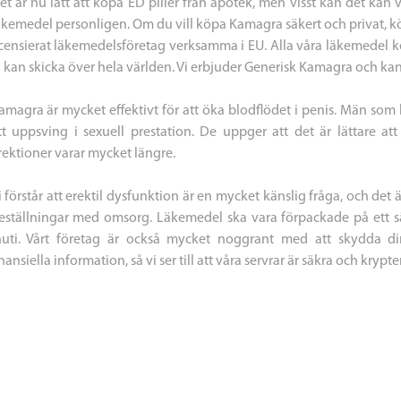
et är nu lätt att köpa ED piller från apotek, men visst kan det kan
äkemedel personligen. Om du vill köpa Kamagra säkert och privat, köp 
icensierat läkemedelsföretag verksamma i EU. Alla våra läkemedel 
i kan skicka över hela världen. Vi erbjuder Generisk Kamagra och ka
amagra är mycket effektivt för att öka blodflödet i penis. Män som h
tt uppsving i sexuell prestation. De uppger att det är lättare at
rektioner varar mycket längre.
i förstår att erektil dysfunktion är en mycket känslig fråga, och det ä
eställningar med omsorg. Läkemedel ska vara förpackade på ett sä
nuti. Vårt företag är också mycket noggrant med att skydda di
inansiella information, så vi ser till att våra servrar är säkra och krypt