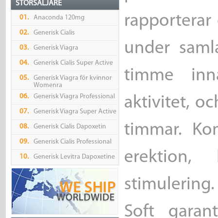
STORSÄLJARE
rapporterar
01.
Anaconda 120mg
02.
Generisk Cialis
under samla
03.
Generisk Viagra
04.
Generisk Cialis Super Active
timme inn
05.
Generisk Viagra för kvinnor
Womenra
06.
Generisk Viagra Professional
aktivitet, o
07.
Generisk Viagra Super Active
timmar. Ko
08.
Generisk Cialis Dapoxetin
09.
Generisk Cialis Professional
erektion, 
10.
Generisk Levitra Dapoxetine
stimulering
Soft garan