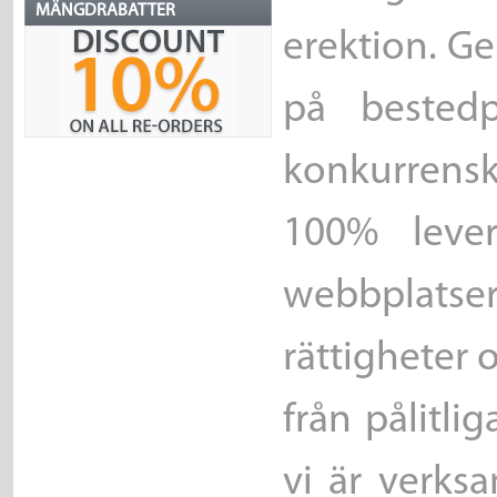
MÄNGDRABATTER
erektion. Ge
på bestedp
konkurrensk
100% lever
webbplatser
rättigheter 
från pålitli
vi är verks