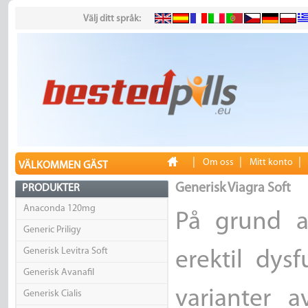
Välj ditt språk:
|
|
|
Om oss
Mitt konto
VÄLKOMMEN GÄST
Generisk Viagra Soft
PRODUKTER
Anaconda 120mg
På grund a
Generic Priligy
Generisk Levitra Soft
erektil dysf
Generisk Avanafil
varianter a
Generisk Cialis