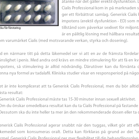
åtanke när det gäller erektil dysfunktion. 
Cialis Professional kom in på marknaden 
ger ett förbättrat samlag. Generisk Ciali
impotens (erektil dysfunktion - ED) som m
tillstånd som påverkar sexlivet för miljont
cka för förstoring
är en pålitlig lösning med hållbara resul
om varumärket Cialis (med motsvarande verkan, styrka och dosering).
id en närmare titt på detta läkemedel ser vi att en av de främsta fördela
änslighet i penis. Med andra ord krävs en mindre stimulering för att få en kv
mpotens, så stimulering är alltid nödvändig. Därutöver kan du förvänta 
enna nya formel av tadalafil. Kliniska studier visar en responsperiod på någ
et är inte komplicerat att ta Generisk Cialis Professional, men du bör alltid
sta resultat:
Generisk Cialis Professional måste tas 15-30 minuter innan sexuell aktivitet.
 Om du önskar omedelbara resultat kan du ta Cialis Professional på fastande m
 Dessutom ska du inte heller ta mer än den rekommenderade dosen eller ta
enerisk Cialis Professional agerar snabbt när den tuggas, vilket gör att 
äkemedel som konsumeras oralt. Detta kan förklaras på grund av det 
rmel. Generisk Cialis Professional ger mer flexibilitet till din behandlingsplan