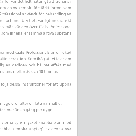
Därför var det helt naturligt att Generisk
som en ny kemiskt förstärkt formel som
s Professional används för behandling av
er och mer blivit ett vanligt medicinskt
als män världen över. Cialis Professional
tat som innehåller samma aktiva substans
rna med Cialis Professionals är en ökad
alitetserektion. Kom ihåg att vi talar om
dig en gedigen och hållbar effekt med
onstans mellan 36 och 48 timmar.
 följa dessa instruktioner för att uppnå
age eller efter en fettsnål måltid.
 den mer än en gång per dygn.
effekterna syns mycket snabbare än med
"snabba kemiska upptag" av denna nya
.