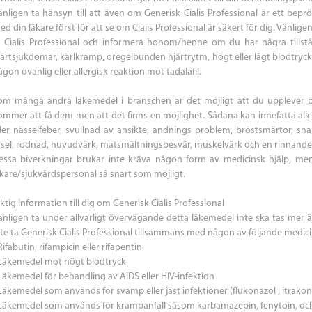
änligen ta hänsyn till att även om Generisk Cialis Professional är ett bepr
ed din läkare först för att se om Cialis Professional är säkert för dig. Vänl
a Cialis Professional och informera honom/henne om du har några tills
järtsjukdomar, kärlkramp, oregelbunden hjärtrytm, högt eller lågt blodtryck, 
gon ovanlig eller allergisk reaktion mot tadalafil.
om många andra läkemedel i branschen är det möjligt att du upplever bi
ommer att få dem men att det finns en möjlighet. Sådana kan innefatta all
ller nässelfeber, svullnad av ansikte, andnings problem, bröstsmärtor, sn
rsel, rodnad, huvudvärk, matsmältningsbesvär, muskelvärk och en rinnande 
essa biverkningar brukar inte kräva någon form av medicinsk hjälp, me
äkare/sjukvårdspersonal så snart som möjligt.
ktig information till dig om Generisk Cialis Professional
änligen ta under allvarligt övervägande detta läkemedel inte ska tas me
nte ta Generisk Cialis Professional tillsammans med någon av följande medici
Rifabutin, rifampicin eller rifapentin
 Läkemedel mot högt blodtryck
 Läkemedel för behandling av AIDS eller HIV-infektion
 Läkemedel som används för svamp eller jäst infektioner (flukonazol , itrako
 Läkemedel som används för krampanfall såsom karbamazepin, fenytoin, och