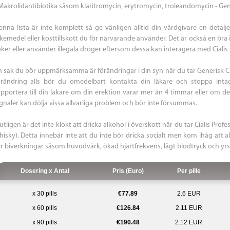
 Makrolidantibiotika såsom klaritromycin, erytromycin, troleandomycin - Ge
enna lista är inte komplett så ge vänligen alltid din vårdgivare en detaljer
äkemedel eller kosttillskott du för närvarande använder. Det är också en bra 
öker eller använder illegala droger eftersom dessa kan interagera med Cialis 
n sak du bör uppmärksamma är förändringar i din syn när du tar Generisk C
örändring alls bör du omedelbart kontakta din läkare och stoppa int
apportera till din läkare om din erektion varar mer än 4 timmar eller om d
ignaler kan dölja vissa allvarliga problem och bör inte försummas.
utligen är det inte klokt att dricka alkohol i överskott när du tar Cialis Profes
hisky). Detta innebär inte att du inte bör dricka socialt men kom ihåg att 
ör biverkningar såsom huvudvärk, ökad hjärtfrekvens, lågt blodtryck och yrs
Dosering x Antal
Pris (Euro)
Per pille
x 30 pills
€77.89
2.6 EUR
x 60 pills
€126.84
2.11 EUR
x 90 pills
€190.48
2.12 EUR