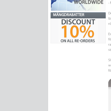
-
D
MÄNGDRABATTER
l
r
E
f
r
s
Sl
w
f