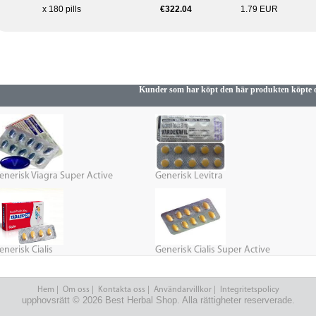
x 180 pills
€322.04
1.79 EUR
Kunder som har köpt den här produkten köpte 
enerisk Viagra Super Active
Generisk Levitra
enerisk Cialis
Generisk Cialis Super Active
Hem
|
Om oss
|
Kontakta oss
|
Användarvillkor
|
Integritetspolicy
upphovsrätt © 2026 Best Herbal Shop. Alla rättigheter reserverade.