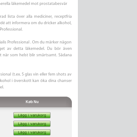
nerella läkemedel mot prostatabesvär
ad lista över alla mediciner, receptfria
idé att informera om du dricker alkohol,
Professional.
ialis Professional . Om du märker någon
aget av detta läkemedel. Du bör även
et när som helst blir smärtsamt. Sådana
sional (t.ex. 5 glas vin eller fem shots av
alkohol i överskott kan öka dina chanser
el.
Køb Nu