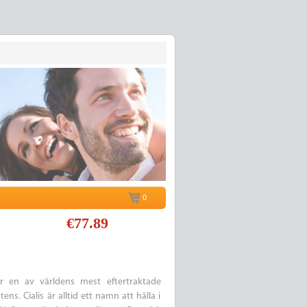
0
€77.89
är en av världens mest eftertraktade
s. Cialis är alltid ett namn att hålla i