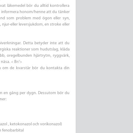
övat läkemedel bör du alltid kontrollera
igen informera honom/henne att du tänker
tånd som problem med ögon eller syn,
njur-eller leversjukdom, en stroke eller
verkningar. Detta betyder inte att du
ergiska reaktioner som hudutslag, klåda
abb, oregelbunden hjärtrytm, ryggvärk,
näsa. < Br/>
n om de kvarstår bör du kontakta din
r än en gång per dygn. Dessutom bör du
ner:
nazol , ketokonazol och vorikonazol)
 fenobarbital