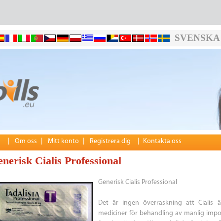
SVENSKA
|
Om oss
|
Mitt konto
|
Registrera dig
|
Kontakta oss
nerisk Cialis Professional
Generisk Cialis Professional
Det är ingen överraskning att Cialis 
mediciner för behandling av manlig impoten