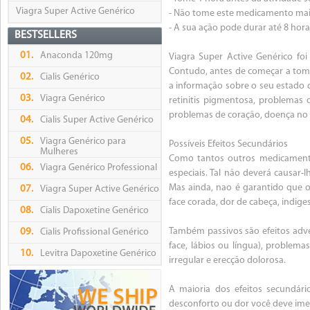
Viagra Super Active Genérico
- Não tome este medicamento mais
- A sua ação pode durar até 8 hora
BESTSELLERS
01.
Anaconda 120mg
Viagra Super Active Genérico f
Contudo, antes de começar a tom
02.
Cialis Genérico
a informação sobre o seu estado 
03.
Viagra Genérico
retinitis pigmentosa, problemas 
problemas de coração, doença no fí
04.
Cialis Super Active Genérico
05.
Viagra Genérico para
Possíveis Efeitos Secundários
Mulheres
Como tantos outros medicamento
06.
Viagra Genérico Professional
especiais. Tal não deverá causar
Mas ainda, nao é garantido que o
07.
Viagra Super Active Genérico
face corada, dor de cabeça, indige
08.
Cialis Dapoxetine Genérico
Também passivos são efeitos adver
09.
Cialis Profissional Genérico
face, lábios ou língua), problema
10.
Levitra Dapoxetine Genérico
irregular e erecção dolorosa.
A maioria dos efeitos secundári
desconforto ou dor você deve ime