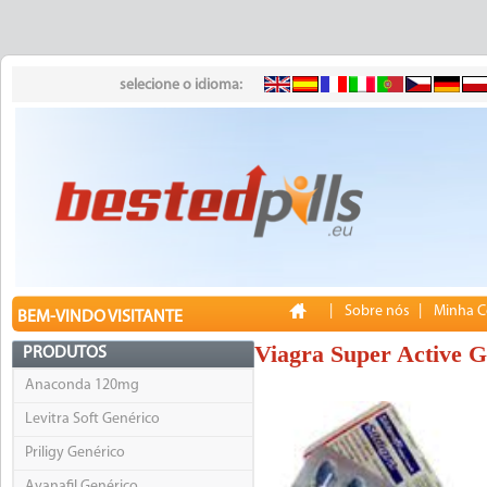
selecione o idioma:
|
Sobre nós
|
Minha C
BEM-VINDO VISITANTE
Viagra Super Active G
PRODUTOS
Anaconda 120mg
Levitra Soft Genérico
Priligy Genérico
Avanafil Genérico