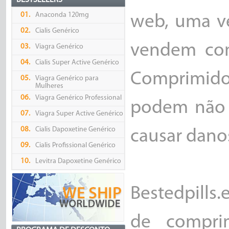
BESTSELLERS
01.
Anaconda 120mg
web, uma ve
02.
Cialis Genérico
vendem com
03.
Viagra Genérico
04.
Cialis Super Active Genérico
Comprimido
05.
Viagra Genérico para
Mulheres
06.
Viagra Genérico Professional
podem não d
07.
Viagra Super Active Genérico
08.
Cialis Dapoxetine Genérico
causar dano
09.
Cialis Profissional Genérico
10.
Levitra Dapoxetine Genérico
Bestedpills
de compri