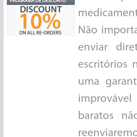
PROGRAMA DE DESCONTO
medicamento
Não import
enviar dir
escritórios
uma garant
improvável
baratos nã
reenviaremo