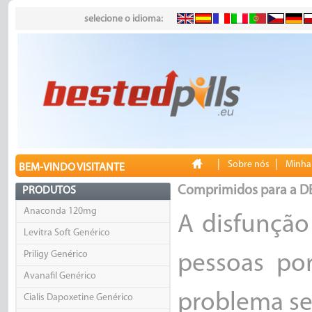
selecione o idioma:
|
|
Sobre nós
Minha
BEM-VINDO VISITANTE
Comprimidos para a DE
PRODUTOS
Anaconda 120mg
A disfunção
Levitra Soft Genérico
Priligy Genérico
pessoas po
Avanafil Genérico
problema s
Cialis Dapoxetine Genérico