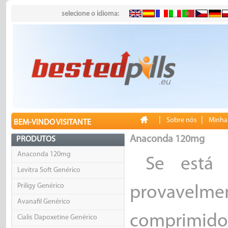
selecione o idioma:
|
|
Sobre nós
Minha
BEM-VINDO VISITANTE
Anaconda 120mg
PRODUTOS
Anaconda 120mg
Se está c
Levitra Soft Genérico
Priligy Genérico
provavel
Avanafil Genérico
comprimido
Cialis Dapoxetine Genérico