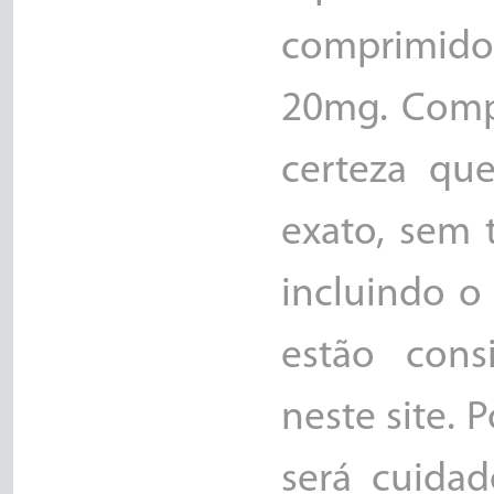
comprimid
20mg. Compr
certeza qu
exato, sem 
incluindo o 
estão cons
neste site. 
será cuida