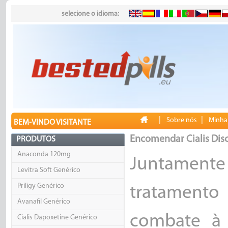
selecione o idioma:
|
|
Sobre nós
Minha
BEM-VINDO VISITANTE
Encomendar Cialis Dis
PRODUTOS
Anaconda 120mg
Juntamente
Levitra Soft Genérico
Priligy Genérico
tratamento 
Avanafil Genérico
combate à 
Cialis Dapoxetine Genérico