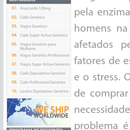
BESTSELLERS
01.
Anaconda 120mg
pela enzim
02.
Cialis Genérico
homens na 
03.
Viagra Genérico
04.
Cialis Super Active Genérico
afetados p
05.
Viagra Genérico para
Mulheres
06.
Viagra Genérico Professional
fatores de 
07.
Viagra Super Active Genérico
08.
Cialis Dapoxetine Genérico
e o stress. 
09.
Cialis Profissional Genérico
de comprar 
10.
Levitra Dapoxetine Genérico
necessida
problema é