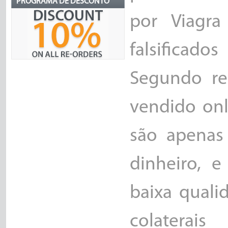
PROGRAMA DE DESCONTO
por Viagr
falsificado
Segundo re
vendido onl
são apenas
dinheiro, 
baixa quali
colaterais