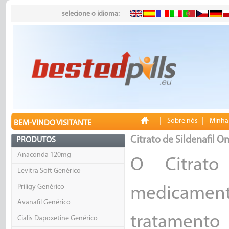
selecione o idioma:
|
|
Sobre nós
Minha
BEM-VINDO VISITANTE
Citrato de Sildenafil On
PRODUTOS
Anaconda 120mg
O Citrat
Levitra Soft Genérico
Priligy Genérico
medicamen
Avanafil Genérico
tratamen
Cialis Dapoxetine Genérico