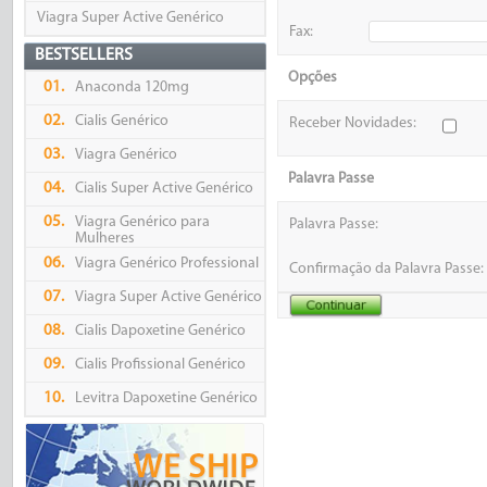
Viagra Super Active Genérico
Fax:
BESTSELLERS
Opções
01.
Anaconda 120mg
02.
Cialis Genérico
Receber Novidades:
03.
Viagra Genérico
Palavra Passe
04.
Cialis Super Active Genérico
05.
Viagra Genérico para
Palavra Passe:
Mulheres
06.
Viagra Genérico Professional
Confirmação da Palavra Passe:
07.
Viagra Super Active Genérico
08.
Cialis Dapoxetine Genérico
09.
Cialis Profissional Genérico
10.
Levitra Dapoxetine Genérico