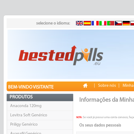
selecione o idioma:
|
Sobre nós
|
Minha
BEM-VINDO VISITANTE
PRODUTOS
Informações da Minh
Anaconda 120mg
Levitra Soft Genérico
Se você já possui uma conta conosco, faça
NOTA:
Priligy Genérico
Os seus dados pessoais
Avanafil Genérico