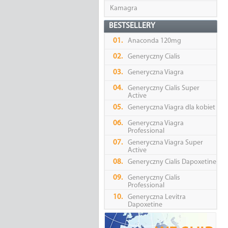
Kamagra
BESTSELLERY
01.
Anaconda 120mg
02.
Generyczny Cialis
03.
Generyczna Viagra
04.
Generyczny Cialis Super
Active
05.
Generyczna Viagra dla kobiet
06.
Generyczna Viagra
Professional
07.
Generyczna Viagra Super
Active
08.
Generyczny Cialis Dapoxetine
09.
Generyczny Cialis
Professional
10.
Generyczna Levitra
Dapoxetine