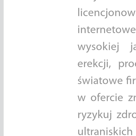
licencj
internetowe
wysokiej j
erekcji, p
światowe fi
w ofercie zn
ryzykuj zdr
ultraniskic