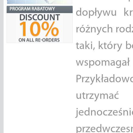
PROGRAM RABATOWY
dopływu kr
różnych rod
taki, który 
wspomagał
Przykładow
utrzymać
jednocześ
przedwcze