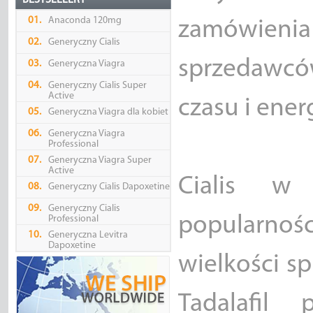
BESTSELLERY
01.
Anaconda 120mg
zamówienia
02.
Generyczny Cialis
sprzedawcó
03.
Generyczna Viagra
04.
Generyczny Cialis Super
Active
czasu i energ
05.
Generyczna Viagra dla kobiet
06.
Generyczna Viagra
Professional
07.
Generyczna Viagra Super
Active
Cialis w 
08.
Generyczny Cialis Dapoxetine
09.
Generyczny Cialis
popularno
Professional
10.
Generyczna Levitra
Dapoxetine
wielkości sp
Tadalafil