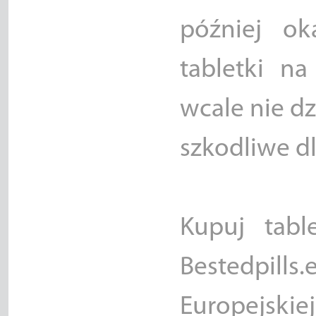
później ok
tabletki na
wcale nie dz
szkodliwe d
Kupuj tabl
Bestedpill
Europejskiej