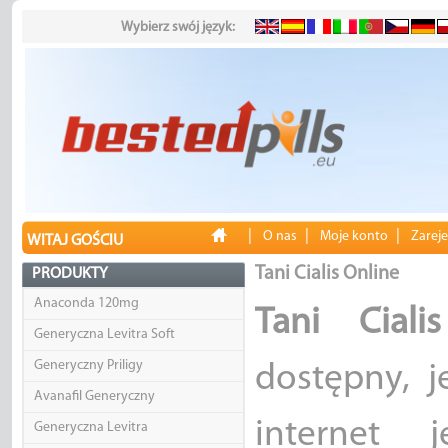
Wybierz swój język:
|
|
|
O nas
Moje konto
Zareje
WITAJ GOŚCIU
Tani Cialis Online
PRODUKTY
Anaconda 120mg
Tani Ciali
Generyczna Levitra Soft
Generyczny Priligy
dostępny, j
Avanafil Generyczny
internet 
Generyczna Levitra