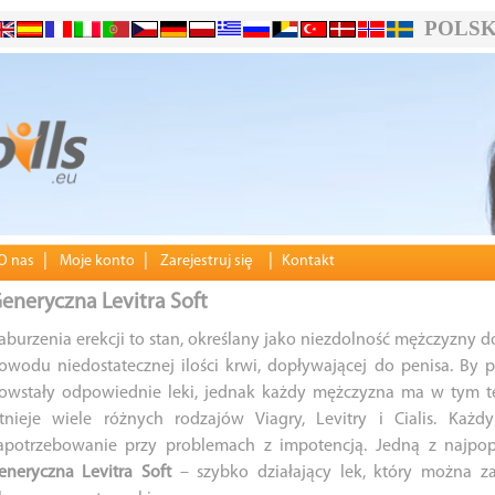
POLSK
|
|
|
O nas
Moje konto
Zarejestruj siȩ
Kontakt
eneryczna Levitra Soft
aburzenia erekcji to stan, określany jako niezdolność mężczyzny do 
owodu niedostatecznej ilości krwi, dopływającej do penisa. By p
owstały odpowiednie leki, jednak każdy mężczyzna ma w tym te
stnieje wiele różnych rodzajów Viagry, Levitry i Cialis. Ka
apotrzebowanie przy problemach z impotencją. Jedną z najpopu
eneryczna Levitra Soft
– szybko działający lek, który można 