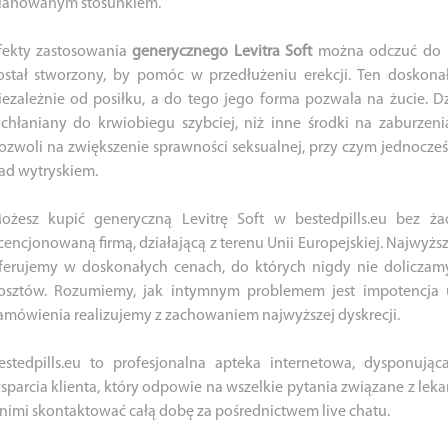
lanowanym stosunkiem.
fekty zastosowania
generycznego Levitra Soft
można odczuć do 10
ostał stworzony, by pomóc w przedłużeniu erekcji. Ten dosko
iezależnie od posiłku, a do tego jego forma pozwala na żucie. D
chłaniany do krwiobiegu szybciej, niż inne środki na zaburzenia
ozwoli na zwiększenie sprawności seksualnej, przy czym jednocześn
ad wytryskiem.
ożesz kupić generyczną Levitrę Soft w bestedpills.eu bez ża
icencjonowaną firmą, działającą z terenu Unii Europejskiej. Najwyższe
ferujemy w doskonałych cenach, do których nigdy nie dolicza
osztów. Rozumiemy, jak intymnym problemem jest impotencja u
amówienia realizujemy z zachowaniem najwyższej dyskrecji.
estedpills.eu to profesjonalna apteka internetowa, dysponu
sparcia klienta, który odpowie na wszelkie pytania związane z leka
 nimi skontaktować całą dobę za pośrednictwem live chatu.