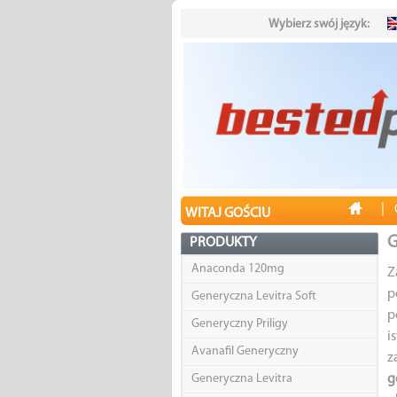
Wybierz swój język:
|
WITAJ GOŚCIU
G
PRODUKTY
Anaconda 120mg
Z
p
Generyczna Levitra Soft
p
Generyczny Priligy
i
Avanafil Generyczny
z
Generyczna Levitra
g