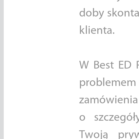
doby skonta
klienta.
W Best ED P
problemem s
zamówienia 
o szczegół
Twoją pry