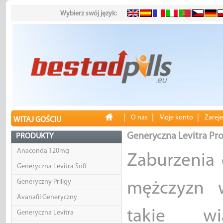
Wybierz swój język:
|
|
|
O nas
Moje konto
Zareje
WITAJ GOŚCIU
Generyczna Levitra Pro
PRODUKTY
Anaconda 120mg
Zaburzenia 
Generyczna Levitra Soft
Generyczny Priligy
mężczyzn 
Avanafil Generyczny
takie w
Generyczna Levitra