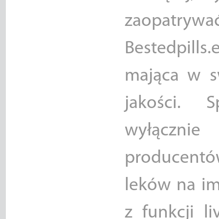
zaopatrywać
Bestedpill
mająca w sw
jakości. 
wyłącznie
producentów
leków na im
z funkcji l