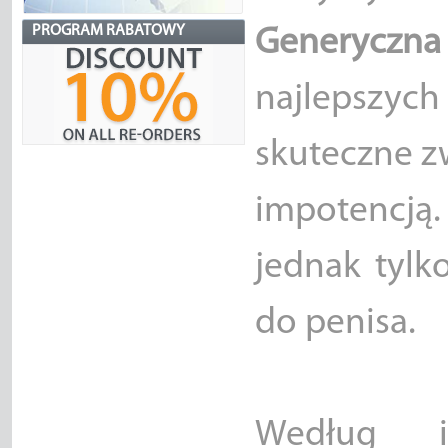
PROGRAM RABATOWY
Generyczna 
najlepszy
skuteczne z
impotencją
jednak tylk
do penisa.
Według i