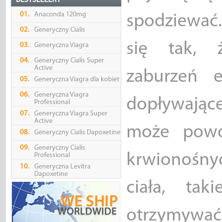
BESTSELLERY
01.
Anaconda 120mg
spodziewać.
02.
Generyczny Cialis
się tak,
03.
Generyczna Viagra
04.
Generyczny Cialis Super
Active
zaburzeń e
05.
Generyczna Viagra dla kobiet
06.
Generyczna Viagra
dopływając
Professional
07.
Generyczna Viagra Super
Active
może powo
08.
Generyczny Cialis Dapoxetine
09.
Generyczny Cialis
krwionośny
Professional
10.
Generyczna Levitra
Dapoxetine
ciała, tak
otrzymywa