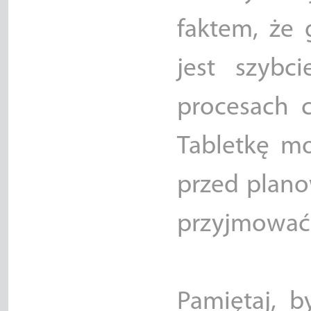
faktem, że 
jest szybc
procesach c
Tabletkę m
przed plan
przyjmować 
Pamiętaj, b