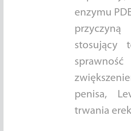
enzymu PDE5
przyczyną 
stosujący 
sprawność
zwiększenie
penisa, Le
trwania erekc