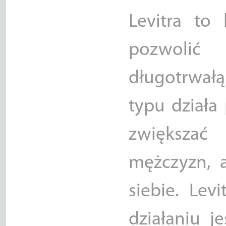
Levitra to
pozwolić
długotrwałą
typu działa
zwiększa
mężczyzn, 
siebie. Lev
działaniu j