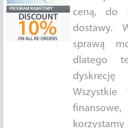
PROGRAM RABATOWY
ceną, do 
dostawy. 
sprawą mo
dlatego 
dyskrecję 
Wszystki
finansowe,
korzystamy