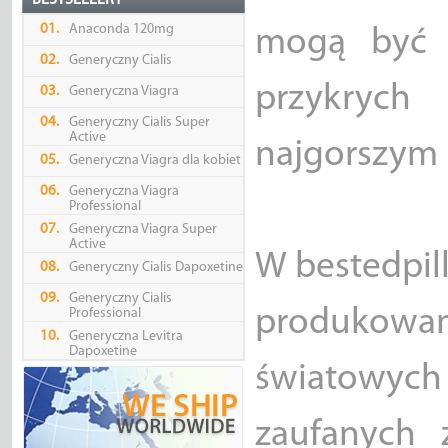
BESTSELLERY
01.
Anaconda 120mg
mogą być n
02.
Generyczny Cialis
przykryc
03.
Generyczna Viagra
04.
Generyczny Cialis Super
Active
najgorszym r
05.
Generyczna Viagra dla kobiet
06.
Generyczna Viagra
Professional
07.
Generyczna Viagra Super
Active
W bestedpil
08.
Generyczny Cialis Dapoxetine
09.
Generyczny Cialis
produkow
Professional
10.
Generyczna Levitra
Dapoxetine
światowych
zaufanych 