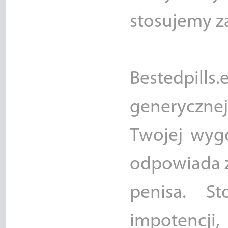
stosujemy za
Bestedpi
generycznej
Twojej wygo
odpowiada z
penisa. St
impotencji