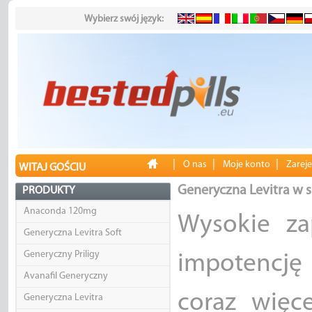
Wybierz swój język:
|
|
|
O nas
Moje konto
Zareje
WITAJ GOŚCIU
Generyczna Levitra w s
PRODUKTY
Anaconda 120mg
Wysokie za
Generyczna Levitra Soft
Generyczny Priligy
impotencję
Avanafil Generyczny
coraz więce
Generyczna Levitra