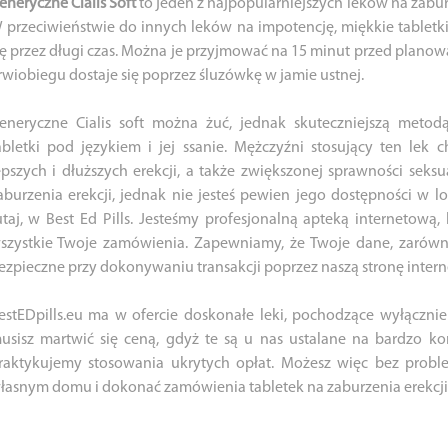
eneryczne Cialis Soft
to jeden z najpopularniejszych leków na zabur
 przeciwieństwie do innych leków na impotencję, miękkie tabletki 
ię przez długi czas. Można je przyjmować na 15 minut przed planow
rwiobiegu dostaje się poprzez śluzówkę w jamie ustnej.
eneryczne Cialis soft można żuć, jednak skuteczniejszą metod
abletki pod językiem i jej ssanie. Mężczyźni stosujący ten lek
epszych i dłuższych erekcji, a także zwiększonej sprawności seksua
aburzenia erekcji, jednak nie jesteś pewien jego dostępności w lo
utaj, w Best Ed Pills. Jesteśmy profesjonalną apteką internetową
szystkie Twoje zamówienia. Zapewniamy, że Twoje dane, zarówn
ezpieczne przy dokonywaniu transakcji poprzez naszą stronę inter
estEDpills.eu ma w ofercie doskonałe leki, pochodzące wyłączni
usisz martwić się ceną, gdyż te są u nas ustalane na bardzo k
raktykujemy stosowania ukrytych opłat. Możesz więc bez prob
łasnym domu i dokonać zamówienia tabletek na zaburzenia erekcji