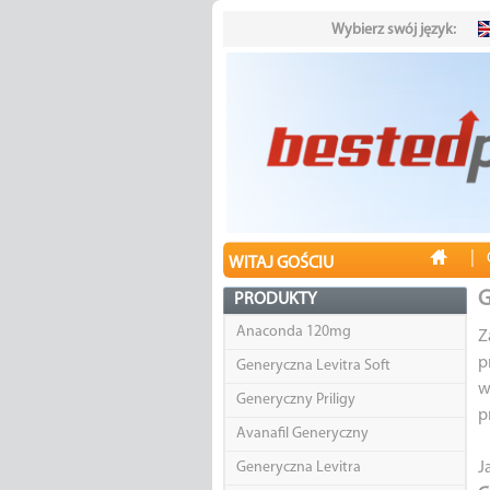
Wybierz swój język:
|
WITAJ GOŚCIU
G
PRODUKTY
Anaconda 120mg
Z
p
Generyczna Levitra Soft
w
Generyczny Priligy
p
Avanafil Generyczny
Generyczna Levitra
J