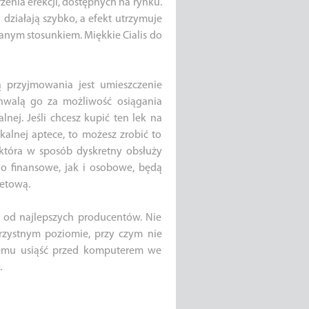
zenia erekcji, dostępnych na rynku.
działają szybko, a efekt utrzymuje
anym stosunkiem. Miękkie Cialis do
ą przyjmowania jest umieszczenie
 chwalą go za możliwość osiągania
lnej. Jeśli chcesz kupić ten lek na
kalnej aptece, to możesz zrobić to
, która w sposób dyskretny obsłuży
o finansowe, jak i osobowe, będą
netową.
e od najlepszych producentów. Nie
orzystnym poziomie, przy czym nie
lemu usiąść przed komputerem we
.