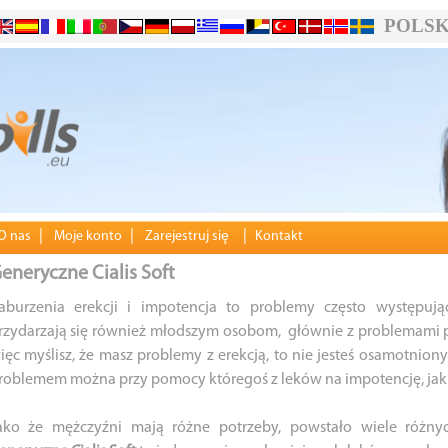
POLSK
|
|
|
O nas
Moje konto
Zarejestruj siȩ
Kontakt
eneryczne Cialis Soft
aburzenia erekcji i impotencja to problemy często występują
rzydarzają się również młodszym osobom, głównie z problemami ps
ięc myślisz, że masz problemy z erekcją, to nie jesteś osamotniony
roblemem można przy pomocy któregoś z leków na impotencję, jak
ako że mężczyźni mają różne potrzeby, powstało wiele różnyc