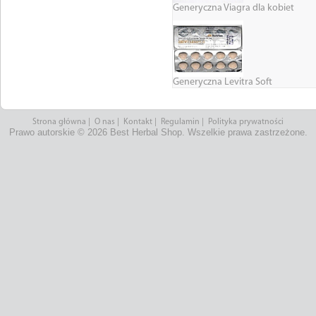
Generyczna Viagra dla kobiet
Generyczna Levitra Soft
Strona główna
|
O nas
|
Kontakt
|
Regulamin
|
Polityka prywatności
Prawo autorskie © 2026 Best Herbal Shop. Wszelkie prawa zastrzeżone.