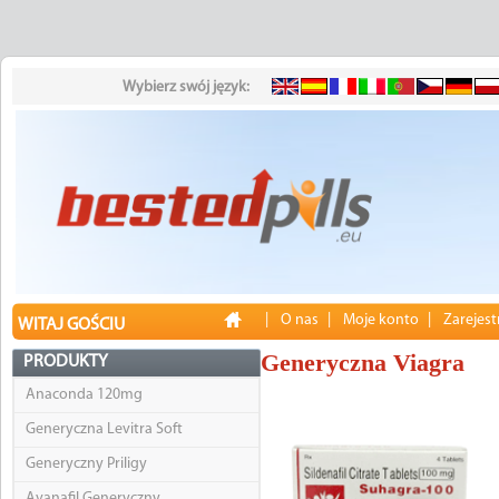
Wybierz swój język:
|
O nas
|
Moje konto
|
Zarejest
WITAJ GOŚCIU
Generyczna Viagra
PRODUKTY
Anaconda 120mg
Generyczna Levitra Soft
Generyczny Priligy
Avanafil Generyczny