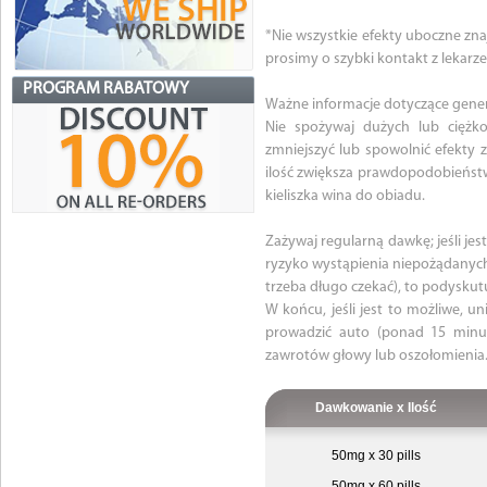
*Nie wszystkie efekty uboczne znaj
prosimy o szybki kontakt z lekarz
PROGRAM RABATOWY
Ważne informacje dotyczące gener
Nie spożywaj dużych lub ciężk
zmniejszyć lub spowolnić efekty 
ilość zwiększa prawdopodobieństw
kieliszka wina do obiadu.
Zażywaj regularną dawkę; jeśli jes
ryzyko wystąpienia niepożądanych 
trzeba długo czekać), to podyskutuj
W końcu, jeśli jest to możliwe, u
prowadzić auto (ponad 15 minut 
zawrotów głowy lub oszołomienia
Dawkowanie x Ilość
50mg x 30 pills
50mg x 60 pills