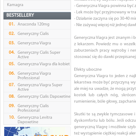
Kamagra
- Generyczna Viagra powinna być 
- Lek może być przyjmowany w trak
BESTSELLERY
- Działanie zaczyna się po 30-40 m
01.
Anaconda 120mg
- Nie zażywaj więcej niż jednej daw
02.
Generyczny Cialis
Generyczna Viagra jest znanym i 
03.
Generyczna Viagra
z lekarzem. Powiedz mu o wszelki
zaburzeniach pracy wątroby i ner
04.
Generyczny Cialis Super
stosować się do dawki przepisanej
Active
05.
Generyczna Viagra dla kobiet
Efekty uboczne
06.
Generyczna Viagra
Generyczna Viagra to jeden z naj
Professional
lekarstwa może być przyczyną wys
07.
Generyczna Viagra Super
ale miej na uwadze, że mogą przytra
Active
kostek lub całych nóg, skrócen
08.
Generyczny Cialis Dapoxetine
rumienienie, bóle głowy, zapchani
09.
Generyczny Cialis
Professional
Skutki te są zwykle tymczasowe 
10.
Generyczna Levitra
dyskomfortu lub bólu. Jeśli odcz
Dapoxetine
generyczną Viagrę i możliwie szy
też wystąpienie ciężkiej reakcji aler