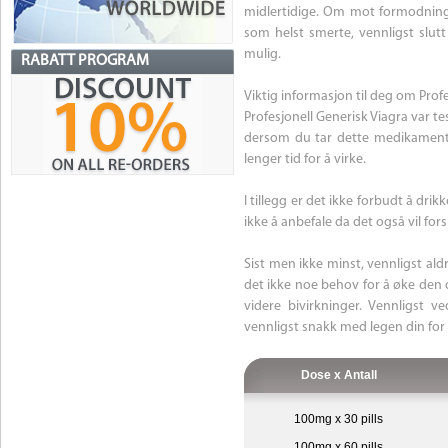
midlertidige. Om mot formodning 
som helst smerte, vennligst slutt
mulig.
RABATT PROGRAM
Viktig informasjon til deg om Prof
Profesjonell Generisk Viagra var t
dersom du tar dette medikamentet 
lenger tid for å virke.
I tillegg er det ikke forbudt å dr
ikke å anbefale da det også vil fo
Sist men ikke minst, vennligst ald
det ikke noe behov for å øke den d
videre bivirkninger. Vennligst v
vennligst snakk med legen din for 
Dose x Antall
100mg x 30 pills
100mg x 60 pills