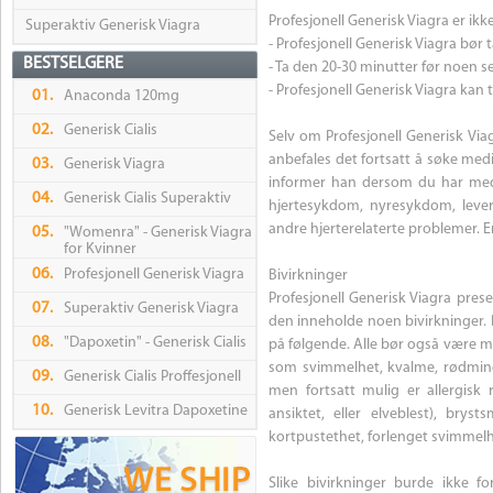
Profesjonell Generisk Viagra er ikke
Superaktiv Generisk Viagra
- Profesjonell Generisk Viagra bør
BESTSELGERE
- Ta den 20-30 minutter før noen se
- Profesjonell Generisk Viagra kan 
01.
Anaconda 120mg
02.
Generisk Cialis
Selv om Profesjonell Generisk Via
anbefales det fortsatt å søke medi
03.
Generisk Viagra
informer han dersom du har medis
04.
Generisk Cialis Superaktiv
hjertesykdom, nyresykdom, leversy
andre hjerterelaterte problemer. E
05.
"Womenra" - Generisk Viagra
for Kvinner
06.
Profesjonell Generisk Viagra
Bivirkninger
Profesjonell Generisk Viagra pre
07.
Superaktiv Generisk Viagra
den inneholde noen bivirkninger. D
08.
"Dapoxetin" - Generisk Cialis
på følgende. Alle bør også være mi
som svimmelhet, kvalme, rødming, 
09.
Generisk Cialis Proffesjonell
men fortsatt mulig er allergisk 
10.
Generisk Levitra Dapoxetine
ansiktet, eller elveblest), brys
kortpustethet, forlenget svimmelh
Slike bivirkninger burde ikke 