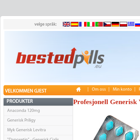
velge språk:
|
Om oss
|
Min konto
|
VELKOMMEN GJEST
Profesjonell Generisk
PRODUKTER
Anaconda 120mg
Generisk Priligy
Myk Generisk Levitra
"Dapoxetin" - Generisk Cialis