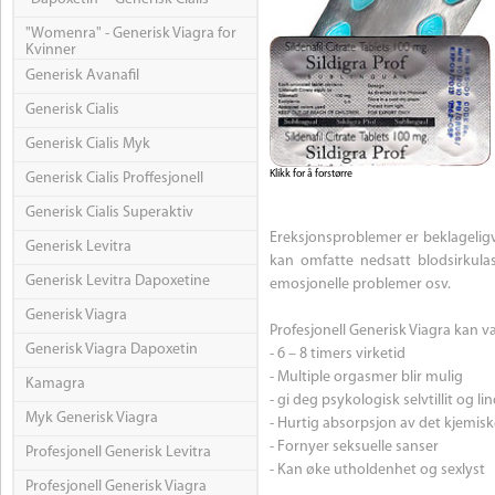
"Womenra" - Generisk Viagra for
Kvinner
Generisk Avanafil
Generisk Cialis
Generisk Cialis Myk
Klikk for å forstørre
Generisk Cialis Proffesjonell
Generisk Cialis Superaktiv
Ereksjonsproblemer er beklageligvis
Generisk Levitra
kan omfatte nedsatt blodsirkulas
Generisk Levitra Dapoxetine
emosjonelle problemer osv.
Generisk Viagra
Profesjonell Generisk Viagra kan v
Generisk Viagra Dapoxetin
- 6 – 8 timers virketid
- Multiple orgasmer blir mulig
Kamagra
- gi deg psykologisk selvtillit og li
Myk Generisk Viagra
- Hurtig absorpsjon av det kjemis
- Fornyer seksuelle sanser
Profesjonell Generisk Levitra
- Kan øke utholdenhet og sexlyst
Profesjonell Generisk Viagra