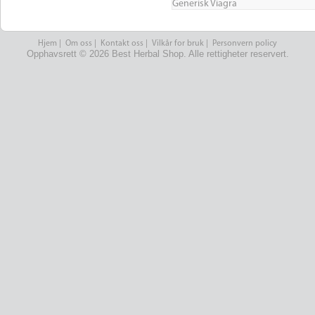
Generisk Viagra
Hjem
|
Om oss
|
Kontakt oss
|
Vilkår for bruk
|
Personvern policy
Opphavsrett © 2026 Best Herbal Shop. Alle rettigheter reservert.