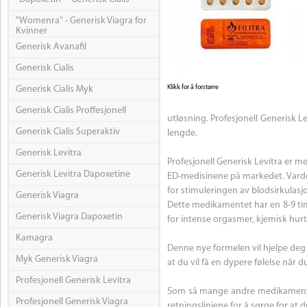
"Womenra" - Generisk Viagra for
Kvinner
Generisk Avanafil
Generisk Cialis
Klikk for å forstørre
Generisk Cialis Myk
Generisk Cialis Proffesjonell
utløsning. Profesjonell Generisk L
Generisk Cialis Superaktiv
lengde.
Generisk Levitra
Profesjonell Generisk Levitra er m
Generisk Levitra Dapoxetine
ED-medisinene på markedet. Vardena
for stimuleringen av blodsirkulasjo
Generisk Viagra
Dette medikamentet har en 8-9 time
Generisk Viagra Dapoxetin
for intense orgasmer, kjemisk hur
Kamagra
Denne nye formelen vil hjelpe deg 
Myk Generisk Viagra
at du vil få en dypere følelse når d
Profesjonell Generisk Levitra
Som så mange andre medikamenter 
Profesjonell Generisk Viagra
retningslinjene for å sørge for at d