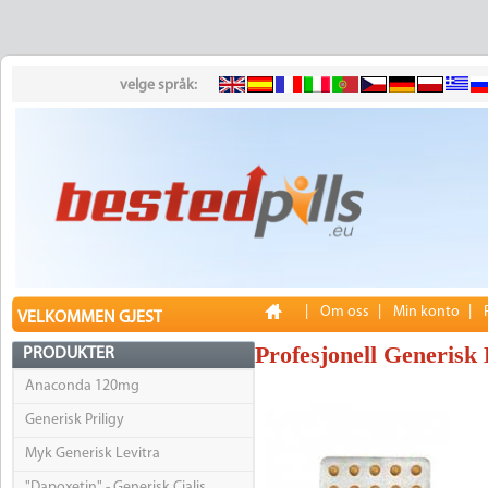
velge språk:
|
Om oss
|
Min konto
|
VELKOMMEN GJEST
Profesjonell Generisk 
PRODUKTER
Anaconda 120mg
Generisk Priligy
Myk Generisk Levitra
"Dapoxetin" - Generisk Cialis