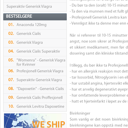
- Du bør ta den (oralt) 10-15 minutt
Superaktiv Generisk Viagra
- Ta den via munnen med et fullt 
BESTSELGERE
- Profesjonell Generisk Levitra ka
- Vennligst ikke ta denne mer enn
01.
Anaconda 120mg
02.
Generisk Cialis
Når vi refererer til 10-15 minutte
angst, noe som sikrer at Profesjon
03.
Generisk Viagra
et sikkert medikament, men før d
04.
Generisk Cialis Superaktiv
dosering samt din kliniske tilstand
05.
"Womenra" - Generisk Viagra
for Kvinner
I tillegg, du bør ikke ta Profesjone
06.
Profesjonell Generisk Viagra
- har en allergisk reaksjon mot d
- tar Isosorbid, Nitroglycerin i en 
07.
Superaktiv Generisk Viagra
- har ustabil angina, hjertesvikt el
08.
"Dapoxetin" - Generisk Cialis
- har et arvelig degenerativt øyep
- har omfattende leverproblemer 
09.
Generisk Cialis Proffesjonell
- hatt et hjerteinfarkt i løpet av d
10.
Generisk Levitra Dapoxetine
Bivirkninger
Som vanlig er det noen bivirknin
bivirkningene kan oppstå med nes