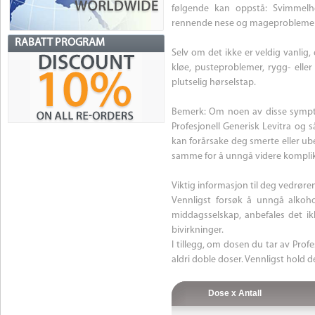
følgende kan oppstå: Svimmelhet
rennende nese og mageproblemer
RABATT PROGRAM
Selv om det ikke er veldig vanlig,
kløe, pusteproblemer, rygg- eller
plutselig hørselstap.
Bemerk: Om noen av disse sympto
Profesjonell Generisk Levitra og 
kan forårsake deg smerte eller u
samme for å unngå videre komplik
Viktig informasjon til deg vedrøre
Vennligst forsøk å unngå alkoh
middagsselskap, anbefales det ikk
bivirkninger.
I tillegg, om dosen du tar av Prof
aldri doble doser. Vennligst hold d
Dose x Antall