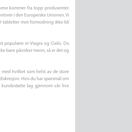
sinene kommer fra topp produsenter.
kontorer i den Europeiske Unionen. Vi
D tabletter mot formodning ikke bli
st populære er Viagra og Cialis. Du
ke bare påvirker menn, så er det og
e med hvilket som helst av de store
l diskresjon. Hvis du har spørsmål om
le kundestøtte lag gjennom vår live