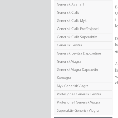
Generisk Avanafil
B
Generisk Cialis
U
t
Generisk Cialis Myk
l
Generisk Cialis Proffesjonell
Generisk Cialis Superaktiv
D
k
Generisk Levitra
e
Generisk Levitra Dapoxetine
Generisk Viagra
A
Generisk Viagra Dapoxetin
k
v
Kamagra
c
Myk Generisk Viagra
Profesjonell Generisk Levitra
Profesjonell Generisk Viagra
Superaktiv Generisk Viagra