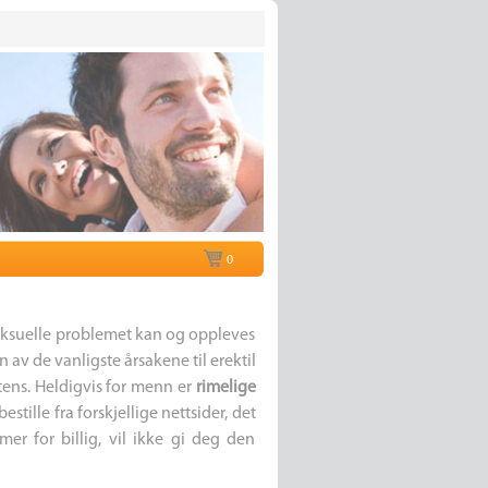
0
seksuelle problemet kan og oppleves
 av de vanligste årsakene til erektil
otens. Heldigvis for menn er
rimelige
stille fra forskjellige nettsider, det
er for billig, vil ikke gi deg den