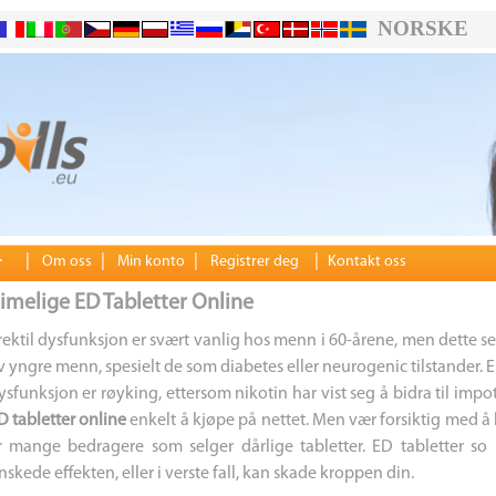
NORSKE
|
|
|
|
Om oss
Min konto
Registrer deg
Kontakt oss
imelige ED Tabletter Online
rektil dysfunksjon er svært vanlig hos menn i 60-årene, men dette 
v yngre menn, spesielt de som diabetes eller neurogenic tilstander. En
ysfunksjon er røyking, ettersom nikotin har vist seg å bidra til imp
D tabletter online
enkelt å kjøpe på nettet. Men vær forsiktig med å be
r mange bedragere som selger dårlige tabletter. ED tabletter so m
nskede effekten, eller i verste fall, kan skade kroppen din.