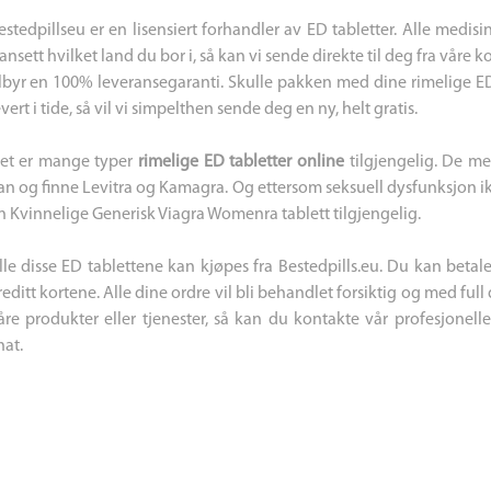
estedpillseu er en lisensiert forhandler av ED tabletter. Alle medi
ansett hvilket land du bor i, så kan vi sende direkte til deg fra våre 
ilbyr en 100% leveransegaranti. Skulle pakken med dine rimelige E
evert i tide, så vil vi simpelthen sende deg en ny, helt gratis.
et er mange typer
rimelige ED tabletter online
tilgjengelig. De me
an og finne Levitra og Kamagra. Og ettersom seksuell dysfunksjon ik
n Kvinnelige Generisk Viagra Womenra tablett tilgjengelig.
lle disse ED tablettene kan kjøpes fra Bestedpills.eu. Du kan betal
reditt kortene. Alle dine ordre vil bli behandlet forsiktig og med ful
åre produkter eller tjenester, så kan du kontakte vår profesjonel
hat.