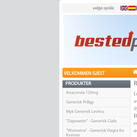
velge språk:
VELKOMMEN GJEST
R
PRODUKTER
Anaconda 120mg
E
a
Generisk Priligy
d
Myk Generisk Levitra
E
"Dapoxetin" - Generisk Cialis
e
"Womenra" - Generisk Viagra for
ø
Kvinner