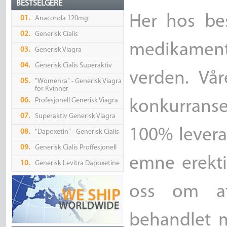
BESTSELGERE
Her hos bes
01.
Anaconda 120mg
02.
Generisk Cialis
medikamente
03.
Generisk Viagra
04.
Generisk Cialis Superaktiv
verden. Vår
05.
"Womenra" - Generisk Viagra
for Kvinner
06.
Profesjonell Generisk Viagra
konkurranse
07.
Superaktiv Generisk Viagra
100% levera
08.
"Dapoxetin" - Generisk Cialis
09.
Generisk Cialis Proffesjonell
emne erektil
10.
Generisk Levitra Dapoxetine
oss om at 
behandlet m