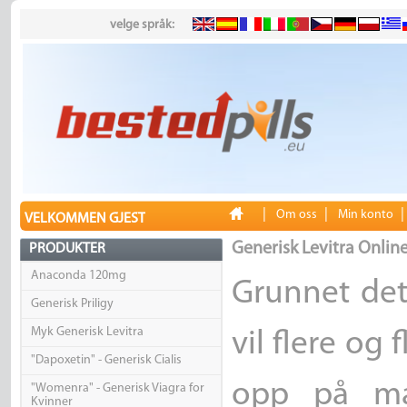
velge språk:
|
|
Om oss
Min konto
VELKOMMEN GJEST
Generisk Levitra Onlin
PRODUKTER
Anaconda 120mg
Grunnet det
Generisk Priligy
Myk Generisk Levitra
vil flere og
"Dapoxetin" - Generisk Cialis
opp på mar
"Womenra" - Generisk Viagra for
Kvinner