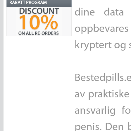
RABATT PROGRAM
dine data 
oppbevare
kryptert og s
Bestedpills.
av praktisk
ansvarlig f
penis. Den 