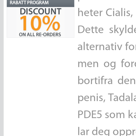
RABATT PROGRAM
heter Cialis
Dette skyld
alternativ f
men og ford
bortifra de
penis, Tadal
PDE5 som k
lar deg oppr