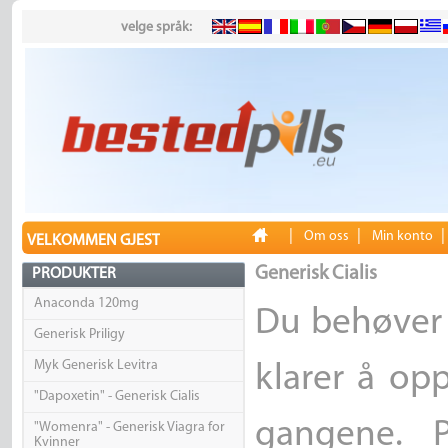
velge språk:
|
|
Om oss
Min konto
VELKOMMEN GJEST
Generisk Cialis
PRODUKTER
Anaconda 120mg
Du behøver 
Generisk Priligy
Myk Generisk Levitra
klarer å op
"Dapoxetin" - Generisk Cialis
gangene. 
"Womenra" - Generisk Viagra for
Kvinner