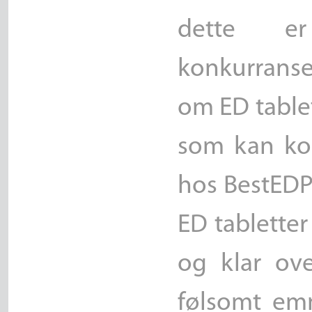
dette e
konkurranse
om ED tablet
som kan kon
hos BestEDPil
ED tabletter
og klar ove
følsomt emn