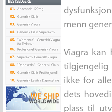
BESTSELGERE
dysfunksjons
01.
Anaconda 120mg
02.
Generisk Cialis
menn generis
03.
Generisk Viagra
04.
Generisk Cialis Superaktiv
05.
"Womenra" - Generisk Viagra
for Kvinner
06.
Profesjonell Generisk Viagra
Viagra kan 
07.
Superaktiv Generisk Viagra
tilgjengeli
08.
"Dapoxetin" - Generisk Cialis
09.
Generisk Cialis Proffesjonell
ikke for al
10.
Generisk Levitra Dapoxetine
dets hovedi
plass til u