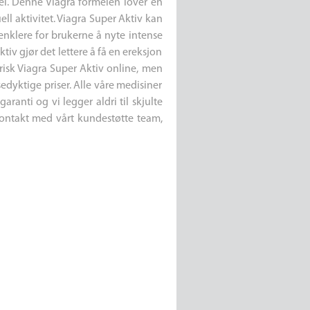
el. Denne Viagra formelen lover en
ell aktivitet. Viagra Super Aktiv kan
 enklere for brukerne å nyte intense
iv gjør det lettere å få en ereksjon
erisk Viagra Super Aktiv online, men
sedyktige priser. Alle våre medisiner
ranti og vi legger aldri til skjulte
kontakt med vårt kundestøtte team,