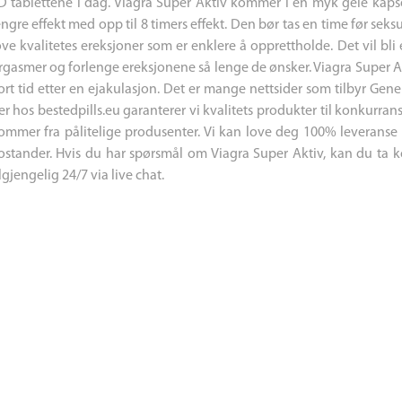
D tablettene i dag. Viagra Super Aktiv kommer i en myk gele kaps
engre effekt med opp til 8 timers effekt. Den bør tas en time før seksu
ove kvalitetes ereksjoner som er enklere å opprettholde. Det vil bli
rgasmer og forlenge ereksjonene så lenge de ønsker. Viagra Super Akt
ort tid etter en ejakulasjon. Det er mange nettsider som tilbyr Gen
er hos bestedpills.eu garanterer vi kvalitets produkter til konkurran
ommer fra pålitelige produsenter. Vi kan love deg 100% leveranse ga
ostander. Hvis du har spørsmål om Viagra Super Aktiv, kan du ta 
ilgjengelig 24/7 via live chat.