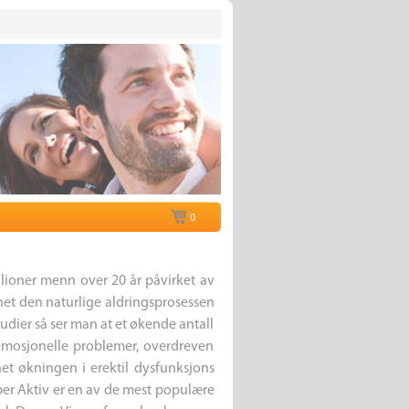
0
llioner menn over 20 år påvirket av
net den naturlige aldringsprosessen
studier så ser man at et økende antall
 emosjonelle problemer, overdreven
et økningen i erektil dysfunksjons
uper Aktiv er en av de mest populære