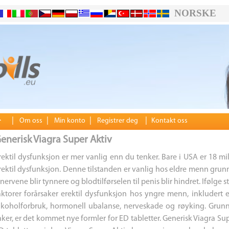
NORSKE
|
|
|
|
Om oss
Min konto
Registrer deg
Kontakt oss
enerisk Viagra Super Aktiv
rektil dysfunksjon er mer vanlig enn du tenker. Bare i USA er 18 mi
rektil dysfunksjon. Denne tilstanden er vanlig hos eldre menn grun
 nervene blir tynnere og blodtilførselen til penis blir hindret. Ifølge 
aktorer forårsaker erektil dysfunksjon hos yngre menn, inkludert
lkoholforbruk, hormonell ubalanse, nerveskade og røyking. Grunn
aker, er det kommet nye formler for ED tabletter. Generisk Viagra S