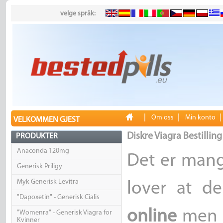
velge språk:
|
|
Om oss
Min konto
VELKOMMEN GJEST
Diskre Viagra Bestillin
PRODUKTER
Anaconda 120mg
Det er mang
Generisk Priligy
Myk Generisk Levitra
lover at de
"Dapoxetin" - Generisk Cialis
online
men h
"Womenra" - Generisk Viagra for
Kvinner