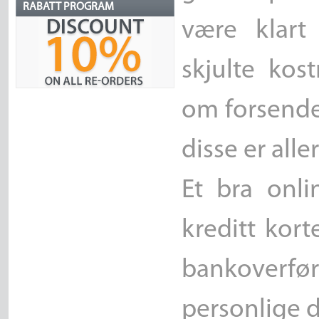
RABATT PROGRAM
være klart
skjulte kos
om forsende
disse er alle
Et bra onli
kreditt kor
bankoverf
personlige d