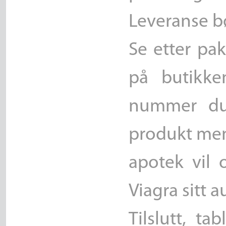
Leveranse b
Se etter pa
på butikke
nummer du 
produkt mens
apotek vil 
Viagra sitt a
Tilslutt, t