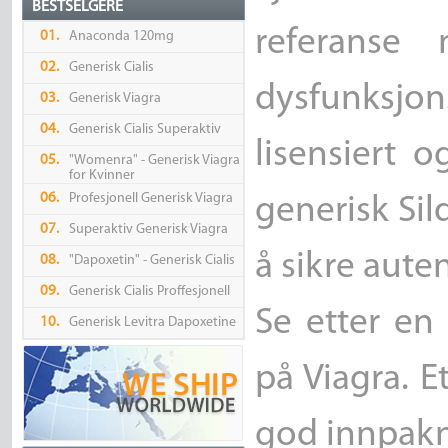
BESTSELGERE
referanse 
01.
Anaconda 120mg
02.
Generisk Cialis
dysfunksjo
03.
Generisk Viagra
04.
Generisk Cialis Superaktiv
lisensiert 
05.
"Womenra" - Generisk Viagra
for Kvinner
06.
Profesjonell Generisk Viagra
generisk Sil
07.
Superaktiv Generisk Viagra
å sikre auten
08.
"Dapoxetin" - Generisk Cialis
09.
Generisk Cialis Proffesjonell
Se etter en
10.
Generisk Levitra Dapoxetine
på Viagra. E
god innpakn