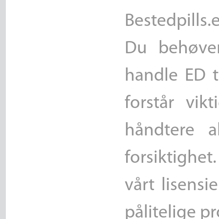
Bestedpills.
Du behøve
handle ED ta
forstår vik
håndtere a
forsiktighet
vårt lisensi
pålitelige p