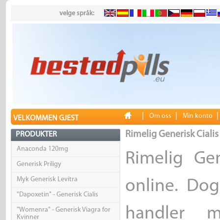
velge språk:
|
|
Om oss
Min konto
VELKOMMEN GJEST
Rimelig Generisk Cialis
PRODUKTER
Anaconda 120mg
Rimelig Gen
Generisk Priligy
Myk Generisk Levitra
online. Dog
"Dapoxetin" - Generisk Cialis
handler m
"Womenra" - Generisk Viagra for
Kvinner