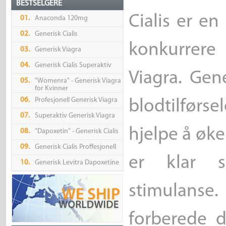
BESTSELGERE
Cialis er e
01.
Anaconda 120mg
02.
Generisk Cialis
konkurrere
03.
Generisk Viagra
04.
Generisk Cialis Superaktiv
Viagra. Gen
05.
"Womenra" - Generisk Viagra
for Kvinner
06.
Profesjonell Generisk Viagra
blodtilfør
07.
Superaktiv Generisk Viagra
hjelpe å øke 
08.
"Dapoxetin" - Generisk Cialis
09.
Generisk Cialis Proffesjonell
er klar s
10.
Generisk Levitra Dapoxetine
stimulanse.
forberede d