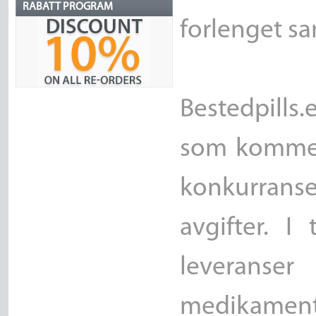
RABATT PROGRAM
forlenget sa
Bestedpills.
som kommer 
konkurrans
avgifter. I 
leveranse
medikament 