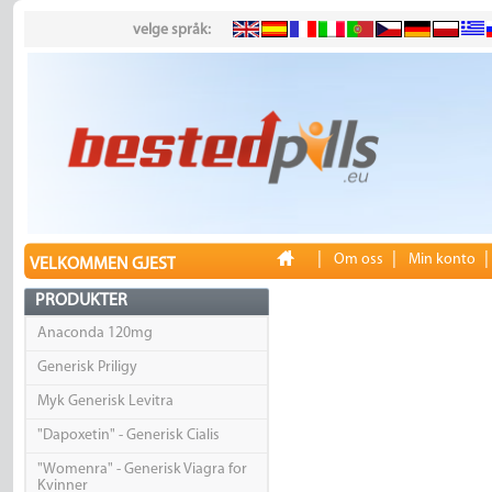
velge språk:
|
|
Om oss
Min konto
VELKOMMEN GJEST
PRODUKTER
Anaconda 120mg
Generisk Priligy
Myk Generisk Levitra
"Dapoxetin" - Generisk Cialis
"Womenra" - Generisk Viagra for
Kvinner