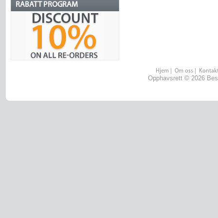
RABATT PROGRAM
Hjem
|
Om oss
|
Kontakt
Opphavsrett © 2026 Best 