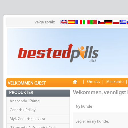
velge språk:
|
Om oss
|
Min konto
VELKOMMEN GJEST
Velkommen, vennligst 
PRODUKTER
Anaconda 120mg
Ny kunde
Generisk Priligy
Myk Generisk Levitra
Jeg er en ny kunde.
"Dapoxetin" - Generisk Cialis