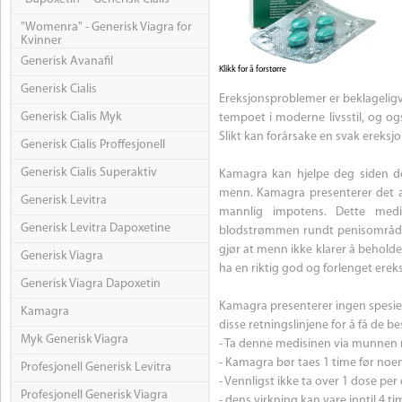
"Womenra" - Generisk Viagra for
Kvinner
Generisk Avanafil
Klikk for å forstørre
Generisk Cialis
Ereksjonsproblemer er beklageligv
Generisk Cialis Myk
tempoet i moderne livsstil, og og
Slikt kan forårsake en svak ereksjo
Generisk Cialis Proffesjonell
Generisk Cialis Superaktiv
Kamagra kan hjelpe deg siden de
menn. Kamagra presenterer det ak
Generisk Levitra
mannlig impotens. Dette medi
Generisk Levitra Dapoxetine
blodstrømmen rundt penisområde
gjør at menn ikke klarer å behol
Generisk Viagra
ha en riktig god og forlenget erek
Generisk Viagra Dapoxetin
Kamagra presenterer ingen spesiell
Kamagra
disse retningslinjene for å få de b
Myk Generisk Viagra
- Ta denne medisinen via munnen 
- Kamagra bør taes 1 time før noen 
Profesjonell Generisk Levitra
- Vennligst ikke ta over 1 dose per
Profesjonell Generisk Viagra
- dens virkning kan vare inntil 4 ti