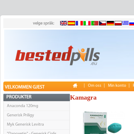
velge språk:
|
Om oss
|
Min konto
|
VELKOMMEN GJEST
Kamagra
PRODUKTER
Anaconda 120mg
Generisk Priligy
Myk Generisk Levitra
"Dapoxetin" - Generisk Cialis