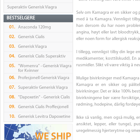
Superaktiv Generisk Viagra
Selv om Kamagra er en sikker og på
BESTSELGERE
med å ta Kamagra. Vennligst tilb
han dersom du har noen probleme
01.
Anaconda 120mg
angina, høyt eller lavt bloodtrykk
02.
Generisk Cialis
eller noen form for allergisk reaksjo
03.
Generisk Viagra
I tillegg, vennligst tilby din lege 
04.
Generisk Cialis Superaktiv
medikamenter, kosttilskudd). En an
rusmidler. Slikt vil være viktig 
05.
"Womenra" - Generisk Viagra
for Kvinner
06.
Profesjonell Generisk Viagra
Mulige bivirkninger med Kamagra
Kamagra er en sikker og pålit
07.
Superaktiv Generisk Viagra
bivirkninger. Det er ikke 100% bes
08.
"Dapoxetin" - Generisk Cialis
bivirkningene bør være forsiktige
rødming, hodepine, dårlig fordøyel
09.
Generisk Cialis Proffesjonell
10.
Generisk Levitra Dapoxetine
Ikke så vanlig, men også mulig, er
ansiktet, lepper, eller tunge), p
uregelmessig hjerterytme og smert