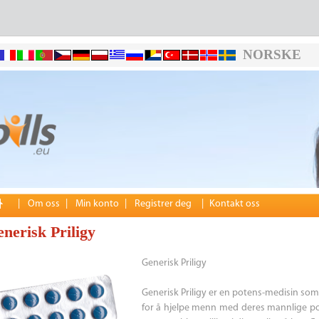
NORSKE
|
Om oss
|
Min konto
|
Registrer deg
|
Kontakt oss
nerisk Priligy
Generisk Priligy
Generisk Priligy er en potens-medisin som
for å hjelpe menn med deres mannlige po