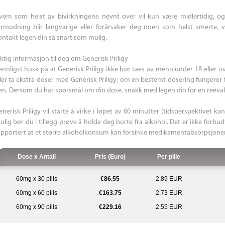
vem som helst av bivirkningene nevnt over vil kun være midlertidig, o
ormodning blir langvarige eller forårsaker deg noen som helst smerte, ven
ontakt legen din så snart som mulig.
iktig informasjon til deg om Generisk Priligy
ennligst husk på at Generisk Priligy ikke bør taes av menn under 18 eller ove
ller ta ekstra doser med Generisk Priligy; om en bestemt dosering fungerer 
en. Dersom du har spørsmål om din dose, snakk med legen din for en reeval
enerisk Priligy vil starte å virke i løpet av 60 minutter (tidsperspektivet 
ulig bør du i tillegg prøve å holde deg borte fra alkohol. Det er ikke forbudt
apportert at et større alkoholkonsum kan forsinke medikamentabsorpsjone
Dose x Antall
Pris (Euro)
Per pille
60mg x 30 pills
€86.55
2.89 EUR
60mg x 60 pills
€163.75
2.73 EUR
60mg x 90 pills
€229.16
2.55 EUR