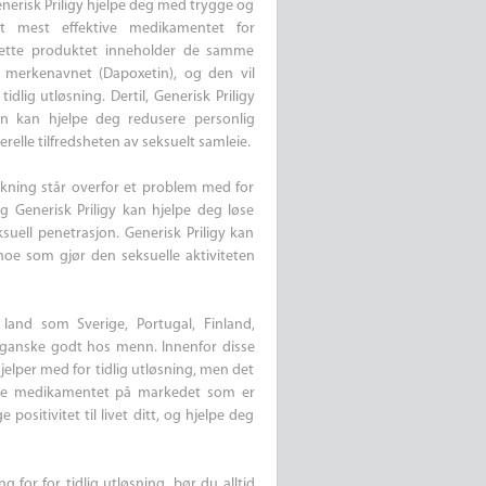
 Generisk Priligy hjelpe deg med trygge og
det mest effektive medikamentet for
 Dette produktet inneholder de samme
 merkenavnet (Dapoxetin), og den vil
lig utløsning. Dertil, Generisk Priligy
en kan hjelpe deg redusere personlig
elle tilfredsheten av seksuelt samleie.
lkning står overfor et problem med for
g Generisk Priligy kan hjelpe deg løse
suell penetrasjon. Generisk Priligy kan
 noe som gjør den seksuelle aktiviteten
 land som Sverige, Portugal, Finland,
es ganske godt hos menn. Innenfor disse
jelper med for tidlig utløsning, men det
neste medikamentet på markedet som er
 positivitet til livet ditt, og hjelpe deg
 for for tidlig utløsning, bør du alltid