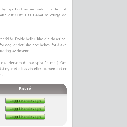
g bør gå bort av seg selv. Om de mot
nligst slutt å ta Generisk Priligy, og
r 64 år. Doble heller ikke din dosering,
for deg, er det ikke noe behov for å øke
uering av dosene.
kan øke dersom du har spist fet mat). Om
 å nyte et glass vin eller to, men det er
n.
Kjøp nå