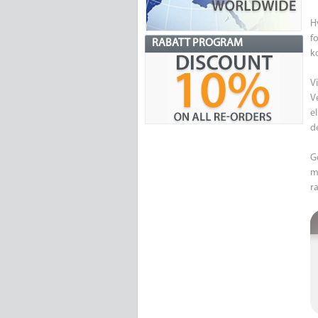
H
f
RABATT PROGRAM
k
V
V
e
d
G
m
r