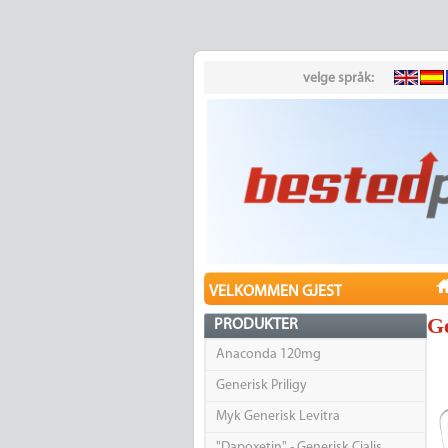
velge språk:
VELKOMMEN GJEST
Ge
PRODUKTER
Anaconda 120mg
Generisk Priligy
Myk Generisk Levitra
"Dapoxetin" - Generisk Cialis