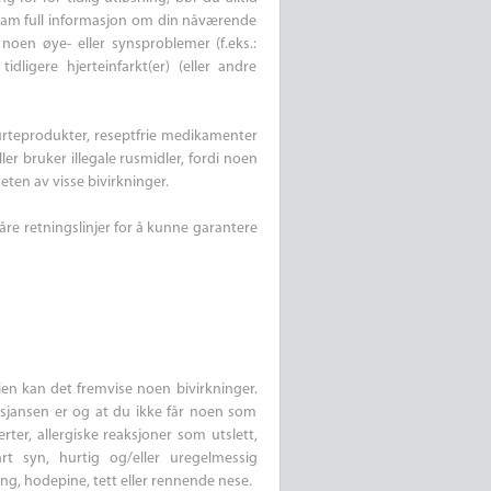
 ham full informasjon om din nåværende
oen øye- eller synsproblemer (f.eks.:
idligere hjerteinfarkt(er) (eller andre
(urteprodukter, reseptfrie medikamenter
ler bruker illegale rusmidler, fordi noen
eten av visse bivirkninger.
våre retningslinjer for å kunne garantere
en kan det fremvise noen bivirkninger.
å; sjansen er og at du ikke får noen som
ter, allergiske reaksjoner som utslett,
art syn, hurtig og/eller uregelmessig
ing, hodepine, tett eller rennende nese.