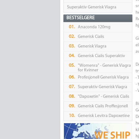
s
Superaktiv Generisk Viagra
h
BESTSELGERE
R
h
01.
Anaconda 120mg
02.
Generisk Cialis
G
e
03.
Generisk Viagra
a
04.
Generisk Cialis Superaktiv
De
05.
"Womenra" - Generisk Viagra
for Kvinner
t
06.
Profesjonell Generisk Viagra
-
- 
07.
Superaktiv Generisk Viagra
-
08.
"Dapoxetin" - Generisk Cialis
B
09.
Generisk Cialis Proffesjonell
G
10.
Generisk Levitra Dapoxetine
D
h
k
h