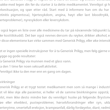
nakke med legen din før du starter å ta dette medikamentet. Vennligst gi
elsesituasjon, og spør etter råd. Start med å informere han om du har n
etinitis pigmentosa), hjertesykdom, angina, høyt eller lavt bloodtrykk, t
jerteproblemer), nyresykdom eller leversykdom.
i også legen en liste over alle medisinene du tar på nåværende tidspunkt 
ller kosttilskudd). Det bør også nevnes dersom du røyker, drikker alkohol, el
v disse elementene kan virke sammen med Generisk Priligy, eller øke intensit
t er ingen spesielle instruksjoner for å ta Generisk Priligy, men følg gjerne 
rygge og gode resultater:
 Ta Generisk Priligy via munnen med et glass vann.
ta den 1 time før noen seksuell aktivitet.
 Vennligst ikke ta den mer enn en gang om dagen.
ivirkninger
enerisk Priligy er et trygt testet medikament men som så mange i industri
et vil ikke skje alle pasienter, ei heller vil de samme bivirkningene oppst
elst, men ikke desto mindre bør du vennligst huske på følgende: Brystsmer
løe eller elveblest, pusteproblemer, hørselsforandringer eller syn, ukl
jerterytme, smertefull ereksjon, krampeanfall, dårlig fordøyelse, diaré, rødm