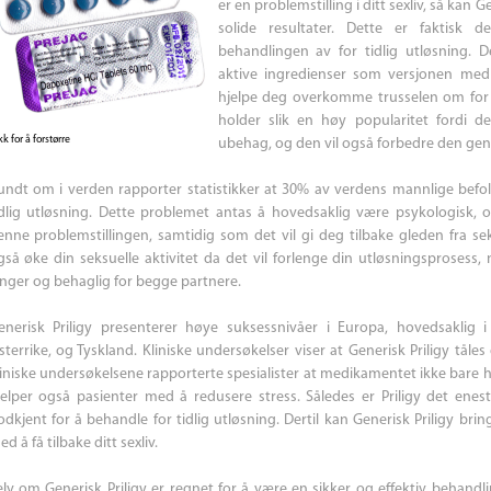
er en problemstilling i ditt sexliv, så kan
solide resultater. Dette er faktisk 
behandlingen av for tidlig utløsning.
aktive ingredienser som versjonen med
hjelpe deg overkomme trusselen om for tid
holder slik en høy popularitet fordi d
kk for å forstørre
ubehag, og den vil også forbedre den gener
undt om i verden rapporter statistikker at 30% av verdens mannlige befo
idlig utløsning. Dette problemet antas å hovedsaklig være psykologisk, o
enne problemstillingen, samtidig som det vil gi deg tilbake gleden fra sek
gså øke din seksuelle aktivitet da det vil forlenge din utløsningsprosess,
enger og behaglig for begge partnere.
enerisk Priligy presenterer høye suksessnivåer i Europa, hovedsaklig i
sterrike, og Tyskland. Kliniske undersøkelser viser at Generisk Priligy tål
liniske undersøkelsene rapporterte spesialister at medikamentet ikke bare h
jelper også pasienter med å redusere stress. Således er Priligy det e
dkjent for å behandle for tidlig utløsning. Dertil kan Generisk Priligy bringe
d å få tilbake ditt sexliv.
elv om Generisk Priligy er regnet for å være en sikker og effektiv behandling