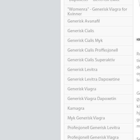
"Womenra" - Generisk Viagra for
Kvinner
Generisk Avanafil
Generisk Cialis
Kli
Generisk Cialis Myk
Generisk Cialis Proffesjonell
R
Generisk Cialis Superaktiv
t
d
Generisk Levitra
o
Generisk Levitra Dapoxetine
l
Generisk Viagra
G
Generisk Viagra Dapoxetin
Ø
k
Kamagra
h
Myk Generisk Viagra
go
me
Profesjonell Generisk Levitra
Profesjonell Generisk Viagra
S