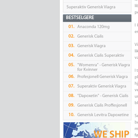
l
Superaktiv Generisk Viagra
p
BESTSELGERE
I
01.
Anaconda 120mg
e
02.
Generisk Cialis
V
03.
Generisk Viagra
l
04.
Generisk Cialis Superaktiv
v
05.
"Womenra" - Generisk Viagra
for Kvinner
I 
06.
Profesjonell Generisk Viagra
p
h
07.
Superaktiv Generisk Viagra
v
08.
"Dapoxetin" - Generisk Cialis
u
bl
09.
Generisk Cialis Proffesjonell
10.
Generisk Levitra Dapoxetine
S
b
m
f