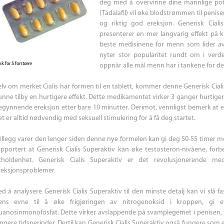
deg med å overvinne dine mannlige pot
(Tadalafil) vil øke blodstrømmen til penis
og riktig god ereksjon. Generisk Ciali
presenterer en mer langvarig effekt på 
beste medisinene for menn som lider av
nyter stor popularitet rundt om i ver
kk for å forstørre
oppnår alle mål menn har i tankene for de
elv om merket Cialis har formen til en tablett, kommer denne Generisk Ciali
unne tilby en hurtigere effekt. Dette medikamentet virker 3 ganger hurtiger
egynnende ereksjon etter bare 10 minutter. Derimot, vennligst bemerk at e
t er alltid nødvendig med seksuell stimulering for å få deg startet.
 tillegg varer den lenger siden denne nye formelen kan gi deg 50-55 timer med 
apportert at Generisk Cialis Superaktiv kan øke testosteron-nivåene, for
tholdenhet. Generisk Cialis Superaktiv er det revolusjonerende 
reksjonsproblemer.
ed å analysere Generisk Cialis Superaktiv til den minste detalj kan vi slå f
ens evne til å øke frigjøringen av nitrogenoksid i kroppen, gi et
uanosinmonofosfat. Dette virker avslappende på svamplegemet i penisen, n
engere tidsperioder. Dertil kan Generisk Cialis Superaktiv også fungere som