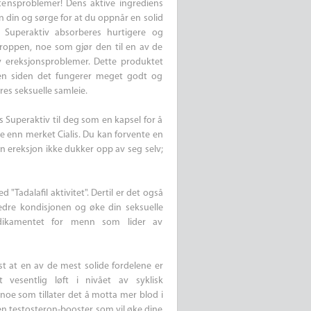
ensproblemer! Dens aktive ingrediens
en din og sørge for at du oppnår en solid
s Superaktiv absorberes hurtigere og
kroppen, noe som gjør den til en av de
 ereksjonsproblemer. Dette produktet
den siden det fungerer meget godt og
res seksuelle samleie.
s Superaktiv til deg som en kapsel for å
e enn merket Cialis. Du kan forvente en
n ereksjon ikke dukker opp av seg selv;
"Tadalafil aktivitet". Dertil er det også
bedre kondisjonen og øke din seksuelle
medikamentet for menn som lider av
ast at en av de mest solide fordelene er
 vesentlig løft i nivået av syklisk
oe som tillater det å motta mer blod i
 en testosteron-booster som vil øke dine