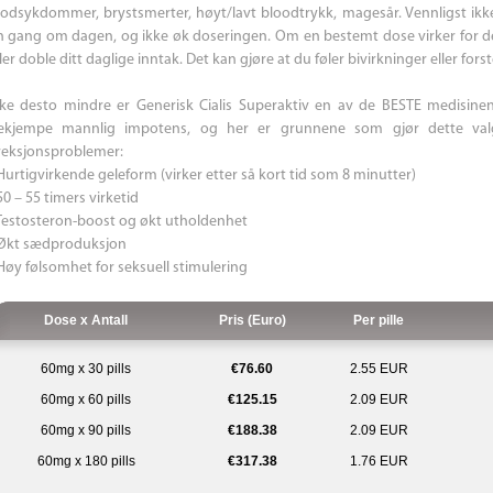
lodsykdommer, brystsmerter, høyt/lavt bloodtrykk, magesår. Vennligst ikke
n gang om dagen, og ikke øk doseringen. Om en bestemt dose virker for de
ler doble ditt daglige inntak. Det kan gjøre at du føler bivirkninger eller for
kke desto mindre er Generisk Cialis Superaktiv en av de BESTE medisinen
ekjempe mannlig impotens, og her er grunnene som gjør dette val
reksjonsproblemer:
 Hurtigvirkende geleform (virker etter så kort tid som 8 minutter)
50 – 55 timers virketid
 Testosteron-boost og økt utholdenhet
 Økt sædproduksjon
 Høy følsomhet for seksuell stimulering
Dose x Antall
Pris (Euro)
Per pille
60mg x 30 pills
€76.60
2.55 EUR
60mg x 60 pills
€125.15
2.09 EUR
60mg x 90 pills
€188.38
2.09 EUR
60mg x 180 pills
€317.38
1.76 EUR