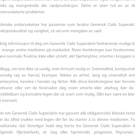
ibido og mangedoble din sædproduksjon. Dette er uten tvil en av de
otensrelaterte problemer.
 kliniske undersøkelser har pasienter som brukte Generisk Cialis Superakt
reksjonskvalitet og varighet, så vel som mengden av sæd.
iktig informasjon til deg om Generisk Cialis Superaktiv Vedrørende mulige bi
ik mange andre medisiner på markedet: Noen bivirkninger kan forekomme
ære normale: Kvalme, kløe eller utslett, økt hjerterytme, smerter i kroppen 
tillegg, om enn ikke så vanlig, men fortsatt mulig er: Svimmelhet, kortpusteth
lutselig tap av hørsel, kramper, følelse av ørhet, lang og smertefull ere
jerterytme, hevelse i hender og føtter. Alle disse bivirkningene bør forsv
edvarer, eller om de forårsaker deg noen smerte eller ubehag, bør du s
middelbart og kontakte legen din så snart som mulig. Slikt kan være en klar 
i oversett.
elv om Generisk Cialis Superaktiv har passert alle obligatoriske kliniske tes
ør du alltid snakke med legen din før du starter å ta denne medisinen. Fork
edisinske råd. Vennligst hold deg borte fra Generisk Cialis Superaktiv 
ølgende: Hjerteinfarkt, et slag eller hjertesvikt, priapisme, Peyron