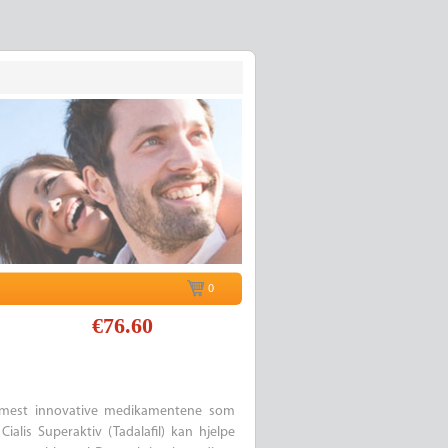
0
€76.60
e mest innovative medikamentene som
ialis Superaktiv (Tadalafil) kan hjelpe