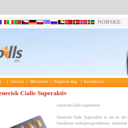
NORSKE
|
Om oss
|
Min konto
|
Registrer deg
|
Kontakt oss
nerisk Cialis Superaktiv
Generisk Cialis Superaktiv
Generisk Cialis Superaktiv er en av d
håndterer ereksjonsproblemer. Generisk C