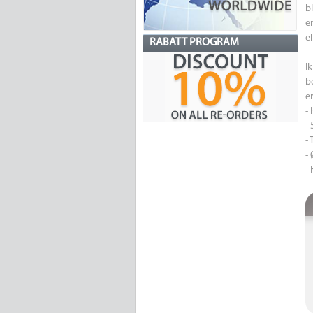
b
e
el
RABATT PROGRAM
I
b
e
-
- 
-
-
-