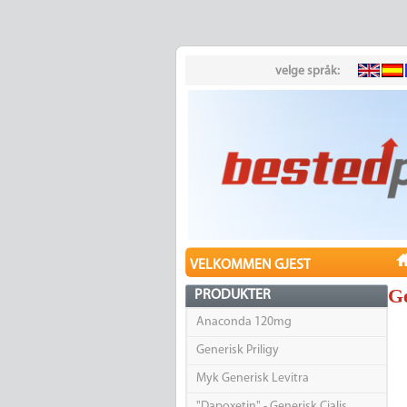
velge språk:
VELKOMMEN GJEST
Ge
PRODUKTER
Anaconda 120mg
Generisk Priligy
Myk Generisk Levitra
"Dapoxetin" - Generisk Cialis