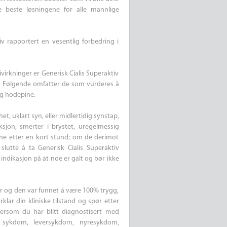
 beste løsningene for alle mannlige
iv rapportert en vesentlig forbedring i
virkninger er Generisk Cialis Superaktiv
. Følgende omfatter de som vurderes å
og hodepine.
et, uklart syn, eller midlertidig synstap,
ksjon, smerter i brystet, uregelmessig
inne etter en kort stund; om de derimot
lutte å ta Generisk Cialis Superaktiv
indikasjon på at noe er galt og bør ikke
ter og den var funnet å være 100% trygg,
lar din kliniske tilstand og spør etter
dersom du har blitt diagnostisert med
ies sykdom, leversykdom, nyresykdom,