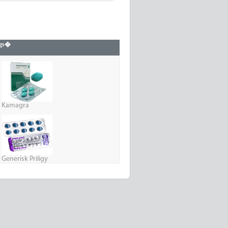
ogs�
Kamagra
Generisk Priligy