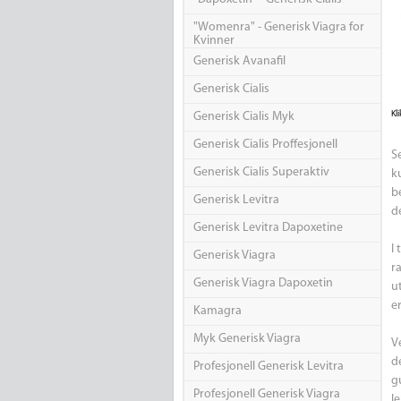
"Womenra" - Generisk Viagra for
Kvinner
Generisk Avanafil
Generisk Cialis
Kli
Generisk Cialis Myk
Generisk Cialis Proffesjonell
S
Generisk Cialis Superaktiv
k
b
Generisk Levitra
de
Generisk Levitra Dapoxetine
I
Generisk Viagra
r
Generisk Viagra Dapoxetin
u
e
Kamagra
Myk Generisk Viagra
V
d
Profesjonell Generisk Levitra
g
Profesjonell Generisk Viagra
l