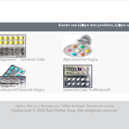
Kunder som kj�pte dette produktet, kj�pte 
Dapoxetin" - Generisk Cialis
Myk Generisk Viagra
rofesjonell Generisk Viagra
Generisk Cialis Proffesjonell
Hjem
|
Om oss
|
Kontakt oss
|
Vilkår for bruk
|
Personvern policy
Opphavsrett © 2026 Best Herbal Shop. Alle rettigheter reservert.