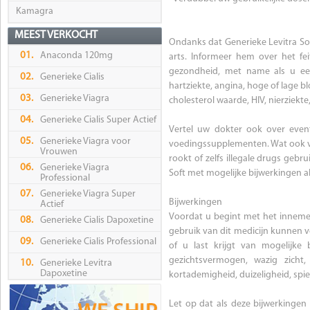
Kamagra
MEEST VERKOCHT
Ondanks dat Generieke Levitra Soft
01.
Anaconda 120mg
arts. Informeer hem over het fe
gezondheid, met name als u een
02.
Generieke Cialis
hartziekte, angina, hoge of lage 
03.
Generieke Viagra
cholesterol waarde, HIV, nierziekt
04.
Generieke Cialis Super Actief
Vertel uw dokter ook over event
05.
Generieke Viagra voor
voedingssupplementen. Wat ook ve
Vrouwen
rookt of zelfs illegale drugs gebr
06.
Generieke Viagra
Soft met mogelijke bijwerkingen al
Professional
07.
Generieke Viagra Super
Bijwerkingen
Actief
Voordat u begint met het innemen 
08.
Generieke Cialis Dapoxetine
gebruik van dit medicijn kunnen vo
09.
Generieke Cialis Professional
of u last krijgt van mogelijke
gezichtsvermogen, wazig zicht
10.
Generieke Levitra
Dapoxetine
kortademigheid, duizeligheid, spier
Let op dat als deze bijwerkingen