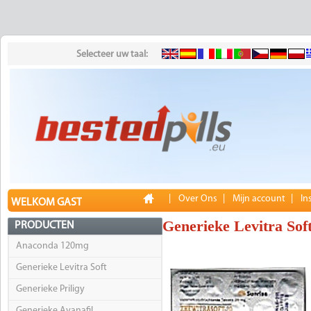
Selecteer uw taal:
|
Over Ons
|
Mijn account
|
In
WELKOM GAST
Generieke Levitra Sof
PRODUCTEN
Anaconda 120mg
Generieke Levitra Soft
Generieke Priligy
Generieke Avanafil