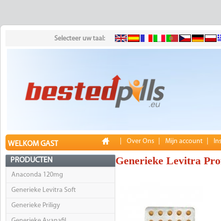
Selecteer uw taal:
|
Over Ons
|
Mijn account
|
In
WELKOM GAST
Generieke Levitra Pro
PRODUCTEN
Anaconda 120mg
Generieke Levitra Soft
Generieke Priligy
Generieke Avanafil