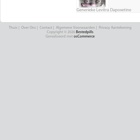
Generieke Levitra Dapoxetine
Thuis
|
Over Ons
|
Contact
|
Algemene Voorwaarden
|
Privacy Aantekening
Copyright © 2026
Bestedpills
Gerealiseerd met
osCommerce